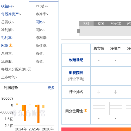
笔
收益(
-
)
:
-
PE(动):
-
每股净资产
:
-
市净率:
-
总营收:
-
同比
:
-
RSI
KDJ
MACD
W
净利润:
-
同比:
-
毛利率
:
-
净利率:
-
ROE
:
-
负债率:
-
总市值
净资产
净
总股本:
-
总值:
-
欢瑞世纪
-
-
流通股:
-
流值:
-
每股未分配利润:
-
元
影视院线
-
-
上市时间:
-
(行业平均)
利润趋势
更多
行业排名
-
|
-
-
|
-
四分位属性
-
-