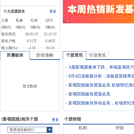
十大流通股东
更多
公募
私募
社保
QFII
0
家(
0
)
0
家(
0
)
0
家(
0
)
0
家(
0
)
股东情况
26-03-31
25-12-31
股东户数
6.31万
6.48万
较上期(%)
-2.55
61.25
所属板块
阶段涨幅
个股资讯
行业资讯
A股影视股集体下跌，幸福蓝海跌3
影视院线板块震荡走高 欢瑞世纪涨
暂无数据
影视院线板块震荡走高
影视院线板块异动走高，欢瑞世纪
[
影视院线
]相关个股
个股研报
更多
机构
评级
股票涨跌幅排行