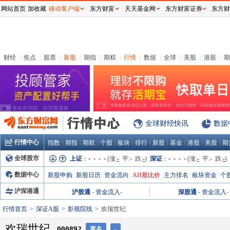
网站首页
加收藏
移动客户端
东方财富
天天基金网
东方财富证券
东方财
财经
|
焦点
|
股票
|
新股
|
期指
|
期权
|
行情
|
数据
|
全球
|
美股
|
港股
|
期
全球财经快讯
数据
行情中心
|
|
|
|
|
|
|
|
|
|
指数
期指
期权
个股
板块
排行
新股
基金
港股
美股
期
全球股市
上证
：
- - - -
(涨:
-
平:
-
跌:
-
)
深证
：
- - - -
(涨:
-
平:
-
跌:
-
)
数据中心
新股申购
新股日历
资金流向
AH股比价
主力排名
板块资金
个
沪深港通
沪股通
-
资金流入
-
深股通
-
资金流入
-
行情首页
深证A股
影视院线
欢瑞世纪
欢瑞世纪
000892
更名
-