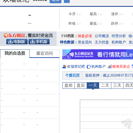
-
今开：
-
最高：
-
涨停：
-
-
-
昨收：
-
最低：
-
跌停：
-
F10档案：
操盘必读
公司概况
经营分析
核
特色数据：
资金流向
主力控盘
机构散户
龙
我的自选股
最近访问
-
-
-
欢瑞世纪
吧
机构散户
精准买卖点
个股日历
股权质押
：
截止2026年07月1
-
-
-
业绩预告
：
2026年07月15日
盘前
盘后
一天
二天
三天
四
-
-
-
公告
：
2026年07月15日发布
龙虎榜
：
2026年07月13日
-
-
-
公告
：
2026年07月11日发
-
-
-
股权质押
：
截止2026年07月1
预约披露日
：
2026年半年报预约
-
-
-
股权质押
：
截止2026年08月0