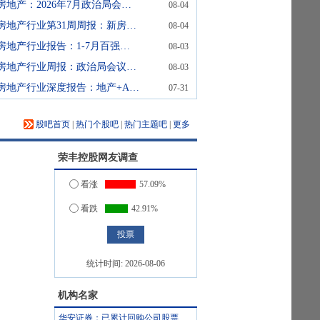
房地产：2026年7月政治局会议点评-加大逆周期调节力度，稳定房地产市场
08-04
房地产行业第31周周报：新房成交同比降幅收窄，二手房成交同比涨幅收窄政治局会议强调“稳定房地产市场”新房成交面积环比涨幅扩大、同比降幅收窄，二手房成交面积环比由正转负、
08-04
房地产行业报告：1-7月百强房企销售拿地降幅均收窄
08-03
房地产行业周报：政治局会议强调稳定房地产市场，新房二手房单周成交均增长
08-03
房地产行业深度报告：地产+AI工具系列报告之七：从AI投委会到可用的投研平台——AlphaChain产品化
07-31
股吧首页
|
热门个股吧
|
热门主题吧
|
更多
荣丰控股
网友调查
看涨
57.09%
看跌
42.91%
统计时间:
2026-08-06
机构名家
华安证券：已累计回购公司股票