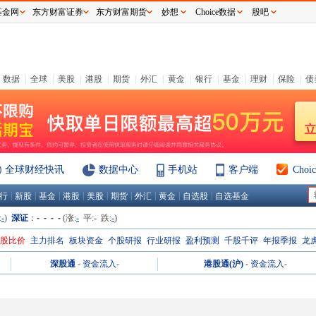
基金网
东方财富证券
东方财富期货
妙想
Choice数据
股吧
数据
|
全球
|
美股
|
港股
|
期货
|
外汇
|
黄金
|
银行
|
基金
|
理财
|
保险
|
债
全球财经快讯
数据中心
手机站
客户端
Cho
|
|
|
|
|
|
|
|
|
行
新股
基金
港股
美股
期货
外汇
黄金
自选股
自选基金
:
-
)
深证
：
- - - -
(涨:
-
平:
-
跌:
-
)
H股比价
主力排名
板块资金
个股研报
行业研报
盈利预测
千股千评
年报季报
龙
深股通
-
资金流入
-
港股通(沪)
-
资金流入
-