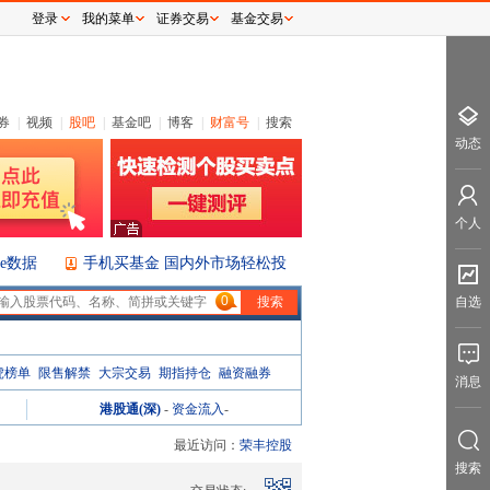
登录
我的菜单
证券交易
基金交易
券
|
视频
|
股吧
|
基金吧
|
博客
|
财富号
|
搜索
动态
个人
ice数据
手机买基金 国内外市场轻松投
0
自选
虎榜单
限售解禁
大宗交易
期指持仓
融资融券
消息
港股通(深)
-
资金流入
-
最近访问：
荣丰控股
搜索