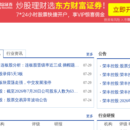
讯
行业资讯
公告
更多
7月29日连板股分析：连板股晋级率近三成 摘帽题材炒作大放异彩
07-29
荣丰控股:股票
股录得5天3板
07-29
荣丰控股:荣丰
板块震荡走强，中交发展涨停
07-29
荣丰控股：截至2026年7月20日公司股东人数为6333户
07-28
荣丰控股:荣丰
股：股票交易异常波动公告
07-24
荣丰控股:20
行业研报
更多
机构
评级
研报
机构
评级