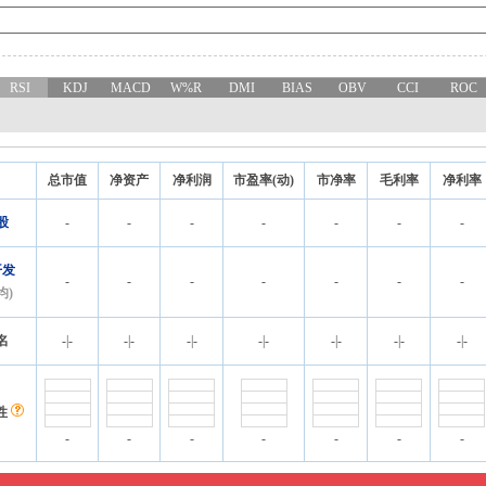
RSI
KDJ
MACD
W%R
DMI
BIAS
OBV
CCI
ROC
总市值
净资产
净利润
市盈率(动)
市净率
毛利率
净利率
股
-
-
-
-
-
-
-
开发
-
-
-
-
-
-
-
均)
名
-
|
-
-
|
-
-
|
-
-
|
-
-
|
-
-
|
-
-
|
-
性
-
-
-
-
-
-
-