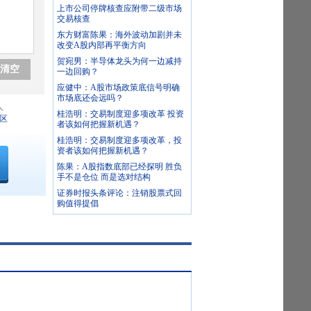
上市公司停牌核查应附带二级市场
交易核查
东方财富陈果：海外波动加剧并未
改变A股内部再平衡方向
贺宛男：半导体龙头为何一边减持
清空
一边回购？
应健中：A股市场政策底信号明确
市场底还会远吗？
人
桂浩明：交易制度迎多项改革 投资
区
者该如何把握新机遇？
桂浩明：交易制度迎多项改革，投
资者该如何把握新机遇？
陈果：A股指数底部已经探明 胜负
手不是仓位 而是选对结构
证券时报头条评论：注销股票式回
购值得提倡