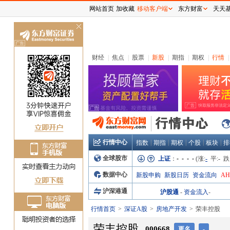
网站首页
加收藏
移动客户端
东方财富
天天
关
闭
财经
|
焦点
|
股票
|
新股
|
期指
|
期权
|
行情
|
行情中心
|
|
|
|
|
指数
期指
期权
个股
板块
排
全球股市
上证
：
- - - -
(涨:
-
平:
-
跌
数据中心
新股申购
新股日历
资金流向
A
沪深港通
沪股通
-
资金流入
-
行情首页
深证A股
房地产开发
荣丰控股
荣丰控股
000668
更名
-