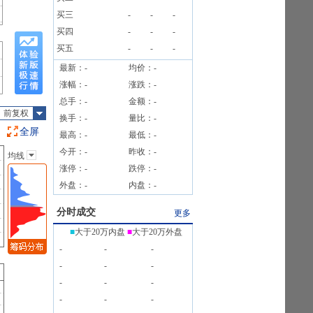
买三
-
-
-
03户
买四
-
-
-
买五
-
-
-
最新：
-
均价：
-
涨幅：
-
涨跌：
-
总手：
-
金额：
-
前复权
换手：
-
量比：
-
全屏
最高：
-
最低：
-
今开：
-
昨收：
-
均线
主图指标
涨停：
-
跌停：
-
无
外盘：
-
内盘：
-
均线
EXPMA
分时成交
更多
SAR
■
大于20万内盘
■
大于20万外盘
BOLL
-
-
-
BBI
-
-
-
-
-
-
-
-
-