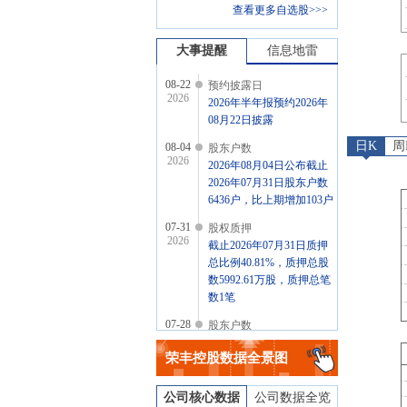
查看更多自选股>>>
大事提醒
信息地雷
08-22
预约披露日
2026
2026年半年报预约2026年
08月22日披露
日K
周
08-04
股东户数
2026
2026年08月04日公布截止
2026年07月31日股东户数
6436户，比上期增加103户
07-31
股权质押
2026
截止2026年07月31日质押
总比例40.81%，质押总股
数5992.61万股，质押总笔
数1笔
07-28
股东户数
2026
2026年07月28日公布截止
荣丰控股
数据全景图
2026年07月20日股东户数
6333户，比上期增加1675
户
公司核心数据
公司数据全览