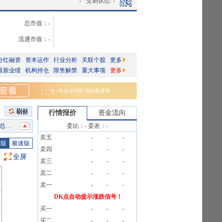
-
交易状态:
-
总市值：
-
流通市值：
-
分红融资
资本运作
行业分析
关联个股
更多
最新业绩
机构持仓
限售解禁
重大事项
更多
行情报价
资金流向
1笔
委比：
-
委差：
-
卖五
-
-
-
675户
图版
极速版
卖四
-
-
-
全屏
卖三
-
-
-
信息
卖二
-
-
-
1笔
卖一
-
-
-
告》
DK点自动提示涨跌信号！
1笔
买一
-
-
-
6%
买二
-
-
-