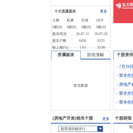
十大流通股东
更多
公募
私募
社保
QFII
0
家(
0
)
0
家(
0
)
0
家(
0
)
0
家(
0
)
股东情况
26-07-31
26-07-20
股东户数
6436
6333
较上期(%)
1.63
35.96
所属板块
阶段涨幅
个股资
荣丰控
房地产
暂无数据
荣丰控
[
房地产开发
]相关个股
个股研报
更多
股票涨跌幅排行