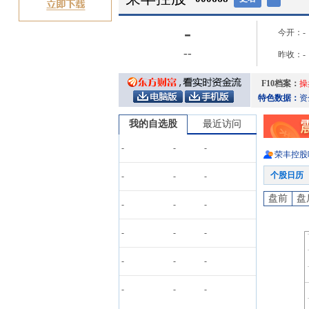
-
今开：
-
-
-
昨收：
-
F10档案：
操
特色数据：
资
我的自选股
最近访问
-
-
-
荣丰控股
个股日历
-
-
-
盘前
盘
-
-
-
-
-
-
-
-
-
-
-
-