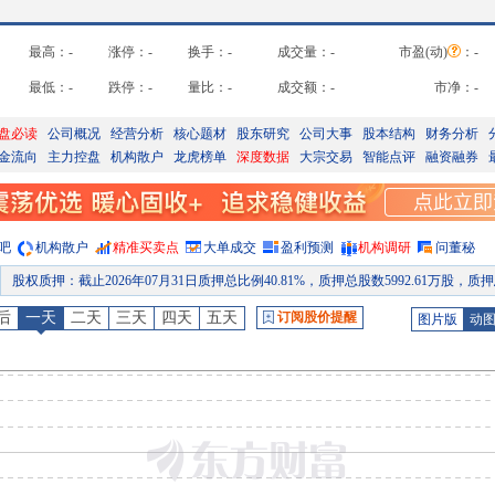
最高：
-
涨停：
-
换手：
-
成交量：
-
市盈(动)
：
-
最低：
-
跌停：
-
量比：
-
成交额：
-
市净：
-
盘必读
公司概况
经营分析
核心题材
股东研究
公司大事
股本结构
财务分析
金流向
主力控盘
机构散户
龙虎榜单
深度数据
大宗交易
智能点评
融资融券
吧
机构散户
精准买卖点
大单成交
盈利预测
机构调研
问董秘
股权质押
：
截止2026年07月31日质押总比例40.81%，质押总股数5992.61万股，质押总笔数
股东户数
：
2026年07月28日公布截止2026年07月20日股东户数6333户，比上期增加1
后
一天
二天
三天
四天
五天
订阅股价提醒
图片版
动
公告
：
2026年07月25日发布《荣丰控股:股票交易异常波动公告》等2条公告
龙虎榜
：
2026年07月24日因“连续三个交易日内，涨幅偏离值累计达到20%的证券”披露龙虎榜
股权质押
：
截止2026年07月24日质押总比例40.81%，质押总股数5992.61万股，质押总笔数
公告
：
2026年07月23日发布《荣丰控股:荣丰控股集团关于独立董事取得独立董事培训证明的公
股权质押
：
截止2026年07月17日质押总比例40.81%，质押总股数5992.61万股，质押总笔数
业绩预告
：
2026年07月15日预告，2026年中报净利润-2800万元--2300万元，变动-11.93%～8.0