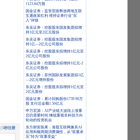
1123.84万股
国金证券：监管层面释放两地互联
互通政策红利 维持证券行业“买
入”评级
东吴证券：控股股东国发集团拟增
持1亿元至2亿元股份
东吴证券：控股股东国发集团拟增
持1亿—2亿元公司股份
东吴证券：控股股东拟增持1亿元至
2亿元公司股份
东吴证券：控股股东拟增持1亿元-2
亿元公司股份
东吴证券：苏州国际发展集团拟1亿
—2亿元增持股份
东吴证券：控股股东拟增持1亿元至
2亿元股份
国金证券：累计回购股份1739.96万
股 支付总金额1.50亿元
申万宏源：AI产业链大波段上涨重
启仍需要时间 继续重视非科技方向
轮动的投资机会
东方财富陈果：港股互联网兼具AI
|
5秒注册
应用和顺周期消费属性，从“双重承
压”转为“双重受益”