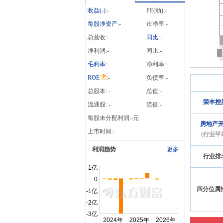
收益(
-
)
:
-
PE(动):
-
每股净资产
:
-
市净率:
-
总营收:
-
同比
:
-
净利润:
-
同比:
-
毛利率
:
-
净利率:
-
ROE
:
-
负债率:
-
总股本:
-
总值:
-
荣丰控
流通股:
-
流值:
-
每股未分配利润:
-
元
房地产
上市时间:
-
(行业平
利润趋势
更多
行业排
四分位属