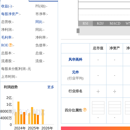
收益(
-
)
:
-
PE(动):
-
每股净资产
:
-
市净率:
-
总营收:
-
同比
:
-
RSI
KDJ
MACD
W
净利润:
-
同比:
-
毛利率
:
-
净利率:
-
ROE
:
-
负债率:
-
总市值
净资产
净
总股本:
-
总值:
-
风华高科
-
-
流通股:
-
流值:
-
每股未分配利润:
-
元
元件
-
-
上市时间:
-
(行业平均)
利润趋势
更多
行业排名
-
|
-
-
|
-
四分位属性
-
-