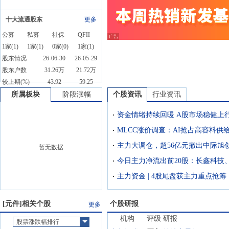
十大流通股东
更多
公募
私募
社保
QFII
1
家(
1
)
1
家(
1
)
0
家(
0
)
1
家(
1
)
股东情况
26-06-30
26-05-29
股东户数
31.26万
21.72万
较上期(%)
43.92
59.25
所属板块
阶段涨幅
个股资讯
行业资讯
资金情绪持续回暖 A股市场稳健上
MLCC涨价调查：AI抢占高容料供
主力大调仓，超56亿元撤出中际旭
暂无数据
主力资金 | 4股尾盘获主力重点抢筹
[
元件
]相关个股
个股研报
更多
机构
评级
研报
股票涨跌幅排行