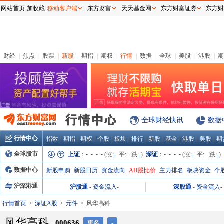
网站首页
加收藏
移动客户端
东方财富
天天基金网
东方财富证券
东方财
财经
|
焦点
|
股票
|
新股
|
期指
|
期权
|
行情
|
数据
|
全球
|
美股
|
港股
|
期
全球财经快讯
数据
行情中心
|
|
|
|
|
|
|
|
|
|
指数
期指
期权
个股
板块
排行
新股
基金
港股
美股
期
全球股市
上证
：
- - - -
(涨:
-
平:
-
跌:
-
)
深证
：
- - - -
(涨:
-
平:
-
跌:
-
)
数据中心
新股申购
新股日历
资金流向
AH股比价
主力排名
板块资金
个
沪深港通
沪股通
-
资金流入
-
深股通
-
资金流入
-
行情首页
深证A股
元件
风华高科
风华高科
000636
更名
-