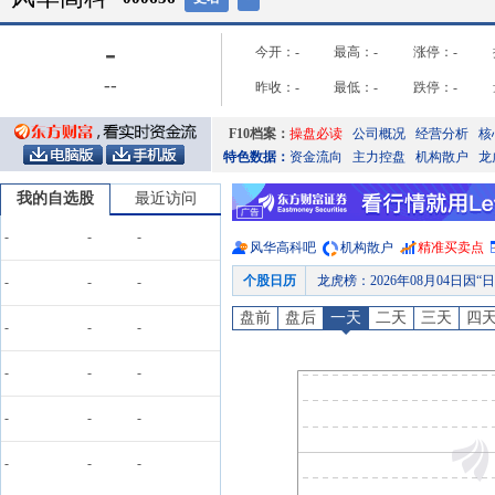
-
今开：
-
最高：
-
涨停：
-
-
-
昨收：
-
最低：
-
跌停：
-
F10档案：
操盘必读
公司概况
经营分析
核
特色数据：
资金流向
主力控盘
机构散户
龙
我的自选股
最近访问
-
-
-
风华高科
吧
机构散户
精准买卖点
个股日历
龙虎榜
：
2026年08月04日
-
-
-
大宗交易
：
2026年07月31日
盘前
盘后
一天
二天
三天
四
-
-
-
股权质押
：
截止2026年07月3
龙虎榜
：
2026年07月29日
-
-
-
股东户数
：
2026年07月27日公
-
-
-
预约披露日
：
2026年半年报预约
股东大会
：
于2026-08-12
-
-
-
股权质押
：
截止2026年08月0