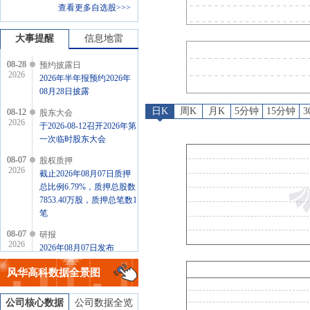
查看更多自选股>>>
研报
：
2026年08月07日发
公告
：
2026年08月06日发
大事提醒
信息地雷
08-28
预约披露日
2026
2026年半年报预约2026年
08月28日披露
日K
周K
月K
5分钟
15分钟
08-12
股东大会
2026
于2026-08-12召开2026年第
一次临时股东大会
08-07
股权质押
2026
截止2026年08月07日质押
总比例6.79%，质押总股数
7853.40万股，质押总笔数1
笔
08-07
研报
2026
2026年08月07日发布
《MLCC领军企业，AI服
风华高科
数据全景图
务器和电车助增长》研报
公司核心数据
公司数据全览