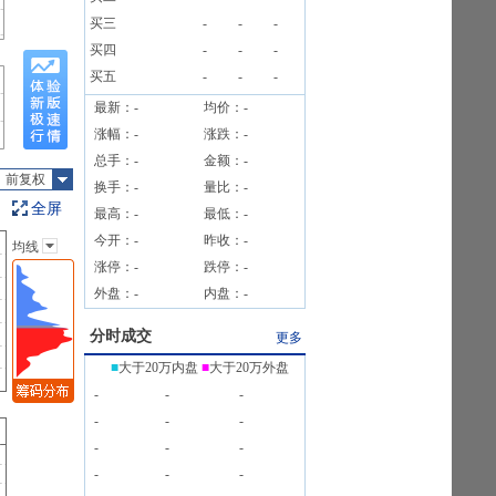
》
买三
-
-
-
榜信息
买四
-
-
-
买五
-
-
-
最新：
-
均价：
-
涨幅：
-
涨跌：
-
总手：
-
金额：
-
前复权
换手：
-
量比：
-
全屏
最高：
-
最低：
-
今开：
-
昨收：
-
均线
主图指标
涨停：
-
跌停：
-
无
外盘：
-
内盘：
-
均线
EXPMA
分时成交
更多
SAR
■
大于20万内盘
■
大于20万外盘
BOLL
-
-
-
BBI
-
-
-
-
-
-
-
-
-