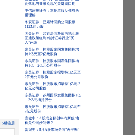
化落地与业绩兑现的关键窗口期
中信建投证券：本轮港股反弹有两
重理解
华安证券：已累计回购公司股票
1123.84万股
国金证券：监管层面释放两地互联
互通政策红利 维持证券行业“买
入”评级
东吴证券：控股股东国发集团拟增
持1亿元至2亿元股份
东吴证券：控股股东国发集团拟增
持1亿—2亿元公司股份
东吴证券：控股股东拟增持1亿元至
2亿元公司股份
东吴证券：控股股东拟增持1亿元-2
亿元公司股份
东吴证券：苏州国际发展集团拟1亿
—2亿元增持股份
东吴证券：控股股东拟增持1亿元至
2亿元股份
应健中：A股成交额创年内新低 地
价是否同步到来？
|
5秒注册
贺宛男：8月A股市场走向“再平衡”