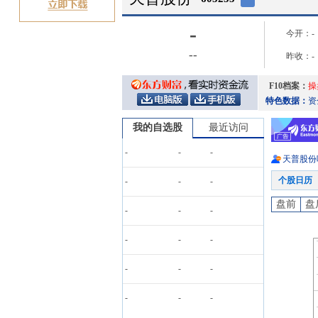
-
今开：
-
-
-
昨收：
-
F10档案：
操
特色数据：
资
我的自选股
最近访问
-
-
-
天普股份
个股日历
-
-
-
盘前
盘
-
-
-
-
-
-
-
-
-
-
-
-