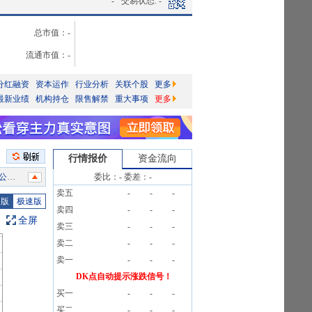
-
交易状态:
-
总市值：
-
流通市值：
-
分红融资
资本运作
行业分析
关联个股
更多
最新业绩
机构持仓
限售解禁
重大事项
更多
行情报价
资金流向
》
委比：
-
委差：
-
卖五
-
-
-
榜信息
图版
极速版
卖四
-
-
-
全屏
卖三
-
-
-
卖二
-
-
-
卖一
-
-
-
》
DK点自动提示涨跌信号！
买一
-
-
-
公告
买二
-
-
-