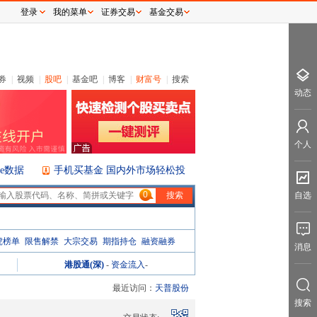
登录
我的菜单
证券交易
基金交易
券
|
视频
|
股吧
|
基金吧
|
博客
|
财富号
|
搜索
动态
个人
ice数据
手机买基金 国内外市场轻松投
0
自选
虎榜单
限售解禁
大宗交易
期指持仓
融资融券
消息
港股通(深)
-
资金流入
-
最近访问：
天普股份
搜索