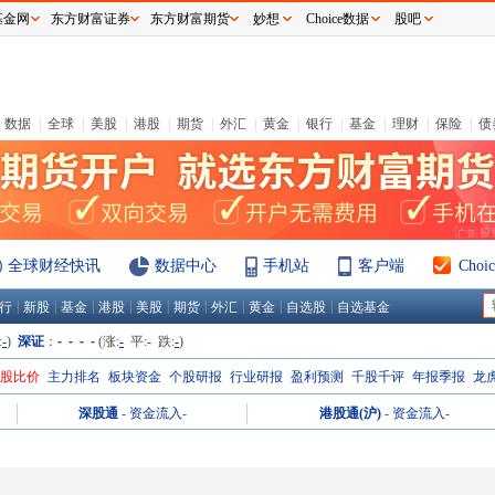
基金网
东方财富证券
东方财富期货
妙想
Choice数据
股吧
数据
|
全球
|
美股
|
港股
|
期货
|
外汇
|
黄金
|
银行
|
基金
|
理财
|
保险
|
债
全球财经快讯
数据中心
手机站
客户端
Cho
|
|
|
|
|
|
|
|
|
行
新股
基金
港股
美股
期货
外汇
黄金
自选股
自选基金
:
-
)
深证
：
- - - -
(涨:
-
平:
-
跌:
-
)
H股比价
主力排名
板块资金
个股研报
行业研报
盈利预测
千股千评
年报季报
龙
深股通
-
资金流入
-
港股通(沪)
-
资金流入
-