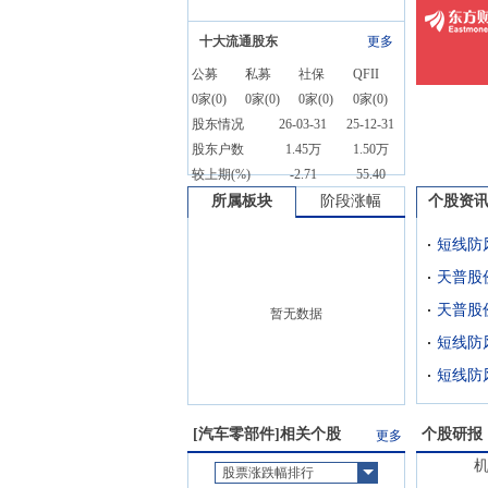
十大流通股东
更多
公募
私募
社保
QFII
0
家(
0
)
0
家(
0
)
0
家(
0
)
0
家(
0
)
股东情况
26-03-31
25-12-31
股东户数
1.45万
1.50万
较上期(%)
-2.71
55.40
所属板块
阶段涨幅
个股资
短线防
暂无数据
短线防
短线防
[
汽车零部件
]相关个股
个股研报
更多
股票涨跌幅排行