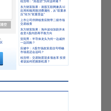
桂浩明：“高低切”为何这样难？
东方财富陈果：港股互联网兼具AI
应用和顺周期消费属性，从“双重承
压”转为“双重受益”
上市公司停牌核查应附带二级市场
交易核查
清空
东方财富陈果：海外波动加剧并未
改变A股内部再平衡方向
人
贺宛男：半导体龙头为何一边减持
区
一边回购？
应健中：A股市场政策底信号明确
市场底还会远吗？
桂浩明：交易制度迎多项改革 投资
者该如何把握新机遇？