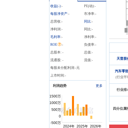
20%的证券”披露龙虎榜信
收益(
-
)
:
-
PE(动):
-
息
每股净资产
:
-
市净率:
-
总营收:
-
同比
:
-
净利润:
-
同比:
-
毛利率
:
-
净利率:
-
ROE
:
-
负债率:
-
总股本:
-
总值:
-
天普股
流通股:
-
流值:
-
每股未分配利润:
-
元
汽车零
上市时间:
-
(行业平
利润趋势
更多
行业排
四分位属