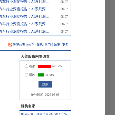
汽车行业深度报告：AI系列深度26期：云端基座模型如何在毫秒级车端跑起来
08-07
汽车行业深度报告：AI系列深度25期：从模仿学习到强化学习的范式跃迁
08-07
汽车行业深度报告：AI系列深度24期：世界模型作为“数据工厂”
08-07
汽车行业深度报告：AI系列深度23期：智能驾驶的表征演进
08-07
汽车行业深度报告：AI系列深度22期：智能驾驶VLA模型的架构范式与厂商路线
08-07
股吧首页
|
热门个股吧
|
热门主题吧
|
更多
天普股份
网友调查
看涨
69.12%
看跌
30.88%
统计时间:
2026-08-08
机构名家
国金证券：钠离子电池已进入产业