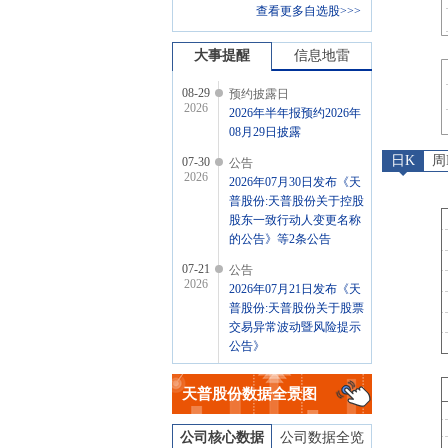
查看更多自选股>>>
大事提醒
信息地雷
08-29
预约披露日
2026
2026年半年报预约2026年
08月29日披露
日K
周
07-30
公告
2026
2026年07月30日发布《天
普股份:天普股份关于控股
股东一致行动人变更名称
的公告》等2条公告
07-21
公告
2026
2026年07月21日发布《天
普股份:天普股份关于股票
交易异常波动暨风险提示
公告》
07-20
龙虎榜
2026
天普股份
数据全景图
2026年07月20日因“非S证
券连续三个交易日内收盘
价格跌幅偏离值累计达到
公司核心数据
公司数据全览