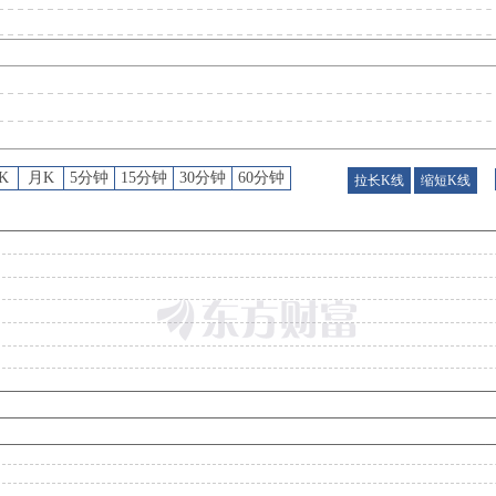
公告
：
2026年07月21日发布《天普股份:天普股份关于股票交易异常波动暨风险提示公告
龙虎榜
：
2026年07月20日因“非S证券连续三个交易日内收盘价格跌幅偏离值累计达到20%的证券”披露龙虎
K
月K
5分钟
15分钟
30分钟
60分钟
拉长K线
缩短K线