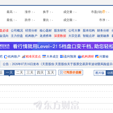
最高：
-
涨停：
-
换手：
-
成交量：
-
市盈(动)
：
-
最低：
-
跌停：
-
量比：
-
成交额：
-
市净：
-
盘必读
公司概况
经营分析
核心题材
股东研究
公司大事
股本结构
财务分析
金流向
主力控盘
机构散户
龙虎榜单
深度数据
大宗交易
智能点评
融资融券
吧
机构散户
精准买卖点
大单成交
盈利预测
机构调研
问董秘
公告
：
2026年07月16日发布《天普股份:天普股份关于股票交易异常波动暨风险提示公告
龙虎榜
：
2026年07月15日因“非S证券连续三个交易日内收盘价格涨幅偏离值累计达到20%的证券”披露龙虎
后
一天
二天
三天
四天
五天
订阅股价提醒
图片版
动
公告
：
2026年07月15日发布《天普股份:天普股份2026年半年度业绩预告》
业绩预告
：
2026年07月15日发布，2026年中报预告
公告
：
2026年07月14日发布《天普股份:天普股份关于股票交易风险提示性公告》
公告
：
2026年07月01日发布《天普股份:天普股份关于股票交易异常波动暨风险提示公告
预约披露日
：
2026年半年报预约2026年08月29日披露
公告
：
2026年07月30日发布《天普股份:天普股份关于控股股东一致行动人变更名称的公告》等2条