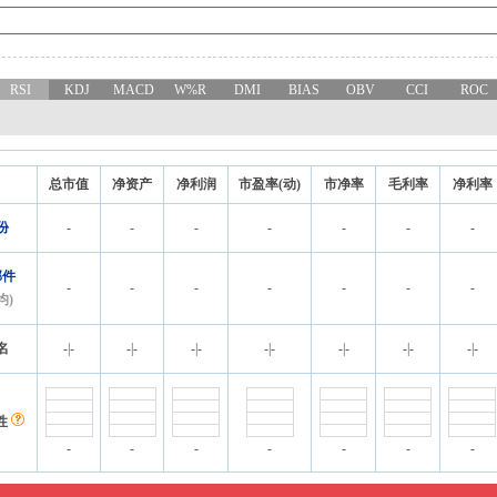
RSI
KDJ
MACD
W%R
DMI
BIAS
OBV
CCI
ROC
总市值
净资产
净利润
市盈率(动)
市净率
毛利率
净利率
份
-
-
-
-
-
-
-
部件
-
-
-
-
-
-
-
均)
名
-
|
-
-
|
-
-
|
-
-
|
-
-
|
-
-
|
-
-
|
-
性
-
-
-
-
-
-
-