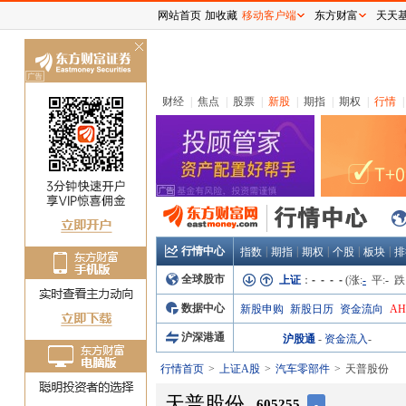
网站首页
加收藏
移动客户端
东方财富
天天
关
闭
财经
|
焦点
|
股票
|
新股
|
期指
|
期权
|
行情
|
行情中心
|
|
|
|
|
指数
期指
期权
个股
板块
排
全球股市
上证
：
- - - -
(涨:
-
平:
-
跌
数据中心
新股申购
新股日历
资金流向
A
沪深港通
沪股通
-
资金流入
-
行情首页
上证A股
汽车零部件
天普股份
天普股份
605255
-