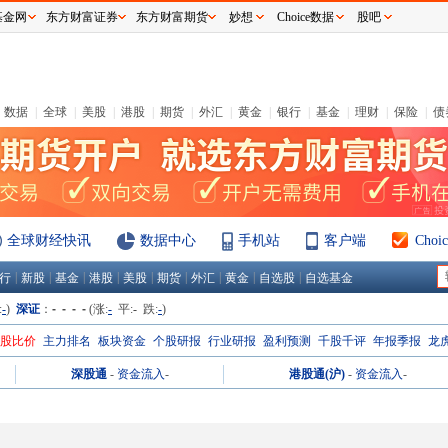
基金网
东方财富证券
东方财富期货
妙想
Choice数据
股吧
数据
|
全球
|
美股
|
港股
|
期货
|
外汇
|
黄金
|
银行
|
基金
|
理财
|
保险
|
债
全球财经快讯
数据中心
手机站
客户端
Cho
|
|
|
|
|
|
|
|
|
行
新股
基金
港股
美股
期货
外汇
黄金
自选股
自选基金
:
-
)
深证
：
- - - -
(涨:
-
平:
-
跌:
-
)
H股比价
主力排名
板块资金
个股研报
行业研报
盈利预测
千股千评
年报季报
龙
深股通
-
资金流入
-
港股通(沪)
-
资金流入
-