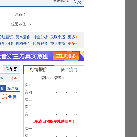
-
交易状态:
-
总市值：
-
流通市值：
-
分红融资
资本运作
行业分析
关联个股
更多
最新业绩
机构持仓
限售解禁
重大事项
更多
行情报价
资金流向
委比：
-
委差：
-
卖五
-
-
-
22%
图版
极速版
卖四
-
-
-
告》
全屏
卖三
-
-
-
》研报
卖二
-
-
-
卖一
-
-
-
DK点自动提示涨跌信号！
告》
买一
-
-
-
买二
-
-
-