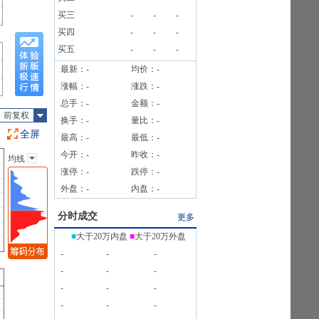
]
买三
-
-
-
告》
买四
-
-
-
买五
-
-
-
最新：
-
均价：
-
涨幅：
-
涨跌：
-
总手：
-
金额：
-
前复权
换手：
-
量比：
-
全屏
最高：
-
最低：
-
今开：
-
昨收：
-
均线
主图指标
涨停：
-
跌停：
-
无
外盘：
-
内盘：
-
均线
EXPMA
分时成交
更多
SAR
■
大于20万内盘
■
大于20万外盘
BOLL
-
-
-
BBI
-
-
-
-
-
-
-
-
-