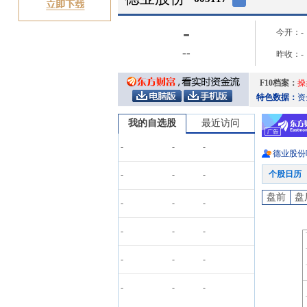
-
今开：
-
-
-
昨收：
-
F10档案：
操
特色数据：
资
我的自选股
最近访问
-
-
-
德业股份
个股日历
-
-
-
盘前
盘
-
-
-
-
-
-
-
-
-
-
-
-