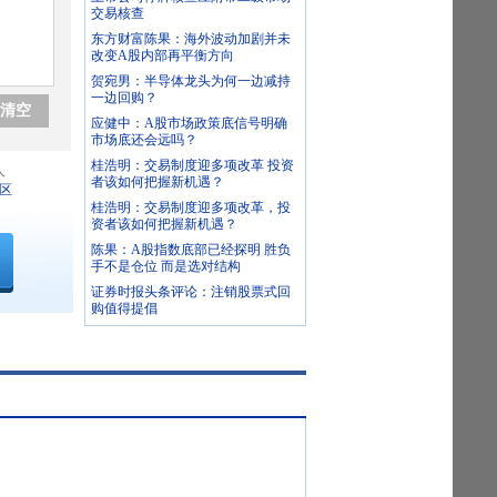
交易核查
东方财富陈果：海外波动加剧并未
改变A股内部再平衡方向
贺宛男：半导体龙头为何一边减持
一边回购？
清空
应健中：A股市场政策底信号明确
市场底还会远吗？
桂浩明：交易制度迎多项改革 投资
人
者该如何把握新机遇？
区
桂浩明：交易制度迎多项改革，投
资者该如何把握新机遇？
陈果：A股指数底部已经探明 胜负
手不是仓位 而是选对结构
证券时报头条评论：注销股票式回
购值得提倡