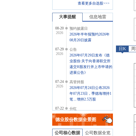
查看更多自选股>>>
大事提醒
信息地雷
08-20
预约披露日
2026
2026年半年报预约2026年
08月20日披露
日K
周
07-29
公告
2026
2026年07月29日发布《德
业股份:关于向香港联交所
递交H股发行并上市申请的
进展公告》
07-24
高管持股
2026
2026年07月24日公布2026
年07月23日，季德海增持1
笔，增持2.5万股
07-22
分红
2026
2026年07月22日公布2026
德业股份
数据全景图
年年报分红，分配方案：
10派16.00元(含税)[预披露]
公司核心数据
公司数据全览