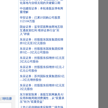
化落地与业绩兑现的关键窗口期
中信建投证券：本轮港股反弹有两
重理解
华安证券：已累计回购公司股票
1123.84万股
国金证券：监管层面释放两地互联
互通政策红利 维持证券行业“买
入”评级
东吴证券：控股股东国发集团拟增
持1亿元至2亿元股份
东吴证券：控股股东国发集团拟增
持1亿—2亿元公司股份
东吴证券：控股股东拟增持1亿元至
2亿元公司股份
东吴证券：控股股东拟增持1亿元-2
亿元公司股份
东吴证券：苏州国际发展集团拟1亿
—2亿元增持股份
东吴证券：控股股东拟增持1亿元至
2亿元股份
东方财富陈果：港股互联网兼具AI
应用和顺周期消费属性，从“双重承
|
5秒注册
压”转为“双重受益”
上市公司停牌核查应附带二级市场