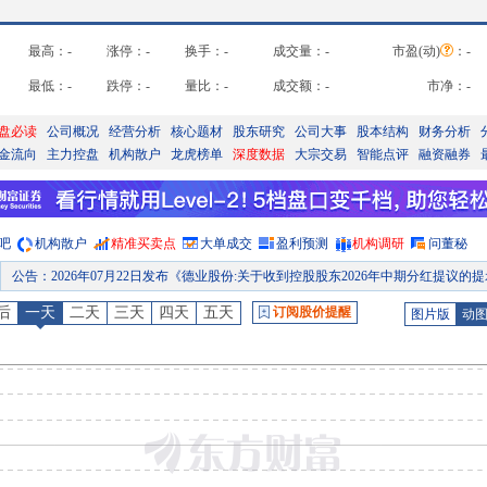
最高：
-
涨停：
-
换手：
-
成交量：
-
市盈(动)
：
-
最低：
-
跌停：
-
量比：
-
成交额：
-
市净：
-
盘必读
公司概况
经营分析
核心题材
股东研究
公司大事
股本结构
财务分析
金流向
主力控盘
机构散户
龙虎榜单
深度数据
大宗交易
智能点评
融资融券
吧
机构散户
精准买卖点
大单成交
盈利预测
机构调研
问董秘
公告
：
2026年07月09日发布《德业股份:2026年半年度业绩预增公告》
业绩预告
：
2026年07月09日预告，2026年中报净利润266800万元-272800万元，变动75.28%～79.
后
一天
二天
三天
四天
五天
订阅股价提醒
图片版
动
公告
：
2026年07月02日发布《德业股份:关于2022年股票期权激励计划2026年第二季度自主行权结果暨股份变动的公
研报
：
2026年06月30日发布《储能业务爆发式增长，新产品积极推进，建议“买进”
股本变动
：
2026年06月30日因自主行权原因发生股本变动
预约披露日
：
2026年半年报预约2026年08月20日披露
公告
：
2026年07月29日发布《德业股份:关于向香港联交所递交H股发行并上市申请的进展公
高管持股
：
2026年07月24日公布2026年07月23日，季德海增持1笔，增持2.5万股