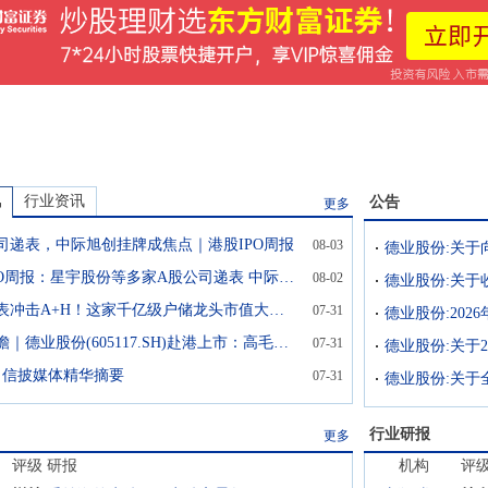
讯
行业资讯
公告
更多
公司递表，中际旭创挂牌成焦点｜港股IPO周报
08-03
港股IPO周报：星宇股份等多家A股公司递表 中际旭创完成“A+H”上市
08-02
二度递表冲击A+H！这家千亿级户储龙头市值大起大落
07-31
德业股份:20
新股前瞻｜德业股份(605117.SH)赴港上市：高毛利与高增长的“双面”解读
07-31
1日信披媒体精华摘要
07-31
行业研报
更多
评级
研报
机构
评