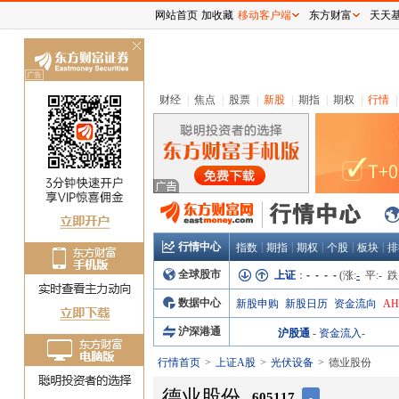
网站首页
加收藏
移动客户端
东方财富
天天
关
闭
财经
|
焦点
|
股票
|
新股
|
期指
|
期权
|
行情
|
行情中心
|
|
|
|
|
指数
期指
期权
个股
板块
排
全球股市
上证
：
- - - -
(涨:
-
平:
-
跌
数据中心
新股申购
新股日历
资金流向
A
沪深港通
沪股通
-
资金流入
-
行情首页
上证A股
光伏设备
德业股份
德业股份
605117
-