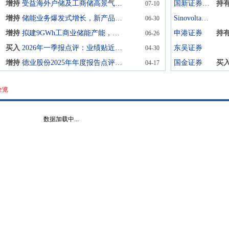
增持
受益海外户储及工商储高景气，上半年业绩同比增长超7成
国新证券股份
持
07-10
增持
储能业务爆发式增长，新产品积极推进，建议“买进”
Sinovoltaics Group Limited
06-30
增持
拟建9GWh工商业储能产能，受益全球储能高景气度
申港证券
持
06-26
买入
2026年一季报点评：业绩贴近预告上限，毛利率同环比大增
东吴证券
04-30
增持
德业股份2025年年度报告点评报告：储能业务保持高速增长，2026年业绩有望延续高景气
国金证券
买
04-17
全览