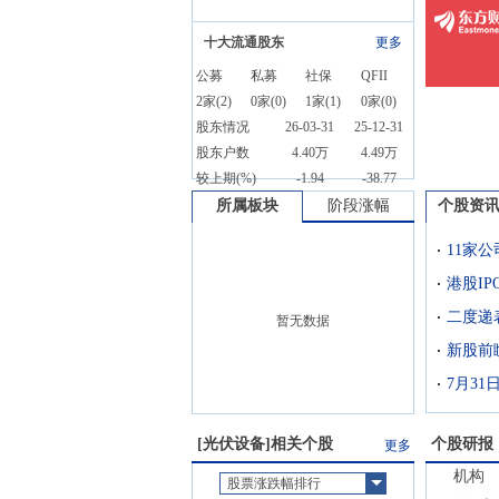
十大流通股东
更多
公募
私募
社保
QFII
2
家(
2
)
0
家(
0
)
1
家(
1
)
0
家(
0
)
股东情况
26-03-31
25-12-31
股东户数
4.40万
4.49万
较上期(%)
-1.94
-38.77
所属板块
阶段涨幅
个股资
11家
暂无数据
7月3
[
光伏设备
]相关个股
个股研报
更多
机构
股票涨跌幅排行