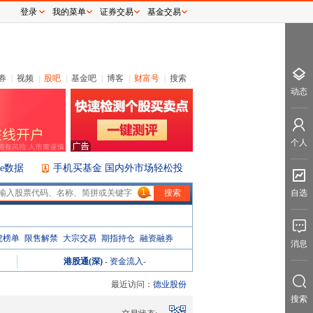
登录
我的菜单
证券交易
基金交易
券
|
视频
|
股吧
|
基金吧
|
博客
|
财富号
|
搜索
动态
个人
ice数据
手机买基金 国内外市场轻松投
1
自选
虎榜单
限售解禁
大宗交易
期指持仓
融资融券
消息
港股通(深)
-
资金流入
-
最近访问：
德业股份
搜索