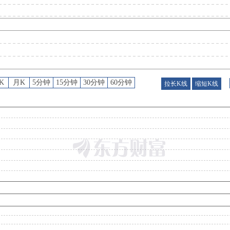
分红
：
2026年07月22日公布2026年年报分红，分配方案：10派16.00元(含税)[预披露
公告
：
2026年07月22日发布《德业股份:关于收到控股股东2026年中期分红提议的提示性公
K
月K
5分钟
15分钟
30分钟
60分钟
拉长K线
缩短K线