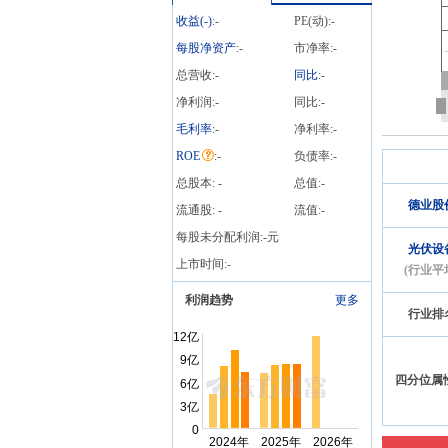
收益(
-
)
:
-
PE(动):
-
每股净资产
:
-
市净率:
-
总营收:
-
同比
:
-
净利润:
-
同比:
-
毛利率
:
-
净利率:
-
ROE
:
-
负债率:
-
总股本:
-
总值:
-
德业股
流通股:
-
流值:
-
每股未分配利润:
-
元
光伏设
上市时间:
-
(行业平
利润趋势
更多
行业排
四分位属