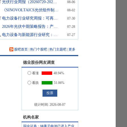
有
光伏行业周报（20260720-20260724）
08-06
《SINOVOLTAICS光伏组件制造商排名报告》2026年第三版
08-02
有
电力设备行业研究周报：可再生能源“十五五”规划开启高质量发展新范式
07-30
2026年光伏中期策略报告：产业持续磨底，供给侧静待优化
07-28
入
电力设备与新能源行业研究：宁王振臂、政策助力，新能源吹响反攻号角
07-27
股吧首页
|
热门个股吧
|
热门主题吧
|
更多
德业股份
网友调查
看涨
48.94%
看跌
51.06%
统计时间:
2026-08-07
机构名家
国金证券：钠离子电池已进入产业