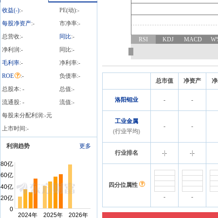
收益(
-
)
:
-
PE(动):
-
每股净资产
:
-
市净率:
-
总营收:
-
同比
:
-
RSI
KDJ
MACD
W
净利润:
-
同比:
-
毛利率
:
-
净利率:
-
ROE
:
-
负债率:
-
总市值
净资产
净
总股本:
-
总值:
-
洛阳钼业
-
-
流通股:
-
流值:
-
每股未分配利润:
-
元
工业金属
-
-
上市时间:
-
(行业平均)
利润趋势
更多
行业排名
-
|
-
-
|
-
四分位属性
-
-