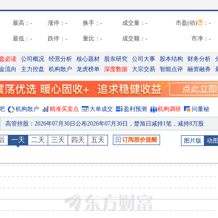
最高：
-
涨停：
-
换手：
-
成交量：
-
市盈(动)
：
-
最低：
-
跌停：
-
量比：
-
成交额：
-
市净：
-
盘必读
公司概况
经营分析
核心题材
股东研究
公司大事
股本结构
财务分析
金流向
主力控盘
机构散户
龙虎榜单
深度数据
大宗交易
智能点评
融资融券
吧
机构散户
精准买卖点
大单成交
盈利预测
机构调研
问董秘
高管持股
：
2026年07月30日公布2026年07月30日，楚旭日减持1笔，减持8万股
公告
：
2026年05月19日发布《中创物流:中创物流股份有限公司部分董事、高管减持股份计划公
后
一天
二天
三天
四天
五天
订阅股价提醒
图片版
动
机构调研
：
2026年05月08日披露公司于2026年05月08日接待1家机构调研
分红
：
2026年05月07日公布2025年年报分红，股权登记日：2026年05月12日；除权除息日：2026年05月13日；分配方案：10派6.50元(含税,扣税后5.85元
公告
：
2026年05月07日发布《中创物流:中创物流股份有限公司2025年年度权益分派实施公
公告
：
2026年04月30日发布《中创物流:中创物流股份有限公司关于实际控制人续签一致行动协议的公
预约披露日
：
2026年半年报预约2026年08月28日披露
研报
：
2026年08月04日发布《集装箱美线运价上调，有望增厚公司利润》研报