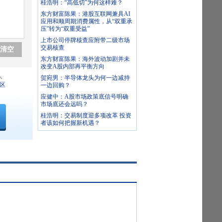
桂浩明：“高低切”为何这样难？
东方财富陈果：港股互联网兼具AI
应用和顺周期消费属性，从“双重承
压”转为“双重受益”
上市公司停牌核查应附带二级市场
交易核查
清空
东方财富陈果：海外波动加剧并未
改变A股内部再平衡方向
人
贺宛男：半导体龙头为何一边减持
区
一边回购？
应健中：A股市场政策底信号明确
市场底还会远吗？
桂浩明：交易制度迎多项改革 投资
者该如何把握新机遇？