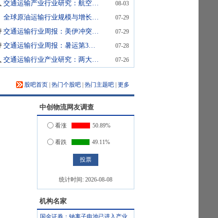
入
交通运输产业行业研究：航空暑运量价改善，油轮运价大幅回升
08-03
全球原油运输行业规模与增长分析报告：中东冲突推升吨海里需求，2026年运力过剩隐忧与运价高企并存
07-29
持
交通运输行业周报：美伊冲突反复重视油运中期逻辑，关注抗跌属性标的配置价值
07-29
持
交通运输行业周报：暑运第3周客流增长客座率上升，新疆航班增速进一步提升
07-28
入
交通运输行业产业研究：两大海峡通行受阻，国泰航空业绩超预期
07-26
股吧首页
|
热门个股吧
|
热门主题吧
|
更多
中创物流
网友调查
看涨
50.89%
看跌
49.11%
统计时间:
2026-08-08
机构名家
国金证券：钠离子电池已进入产业