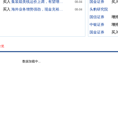
买入
集装箱美线运价上调，有望增厚公司利润
国金证券
买
08-04
买入
海外业务增势强劲，现金充裕分红慷慨
头豹研究院
08-04
国信证券
增
中银证券
增
国金证券
买
全览