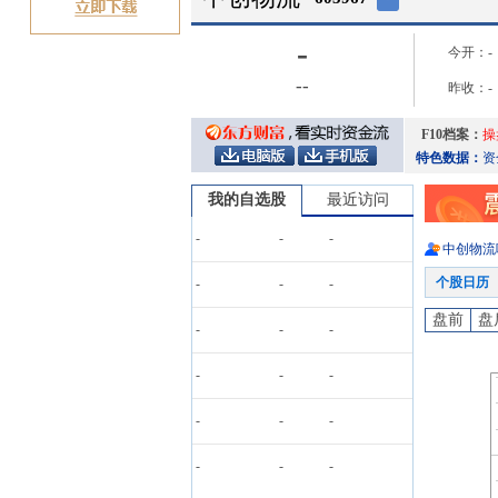
-
今开：
-
-
-
昨收：
-
F10档案：
操
特色数据：
资
我的自选股
最近访问
-
-
-
中创物流
个股日历
-
-
-
盘前
盘
-
-
-
-
-
-
-
-
-
-
-
-