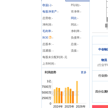
收益(
-
)
:
-
PE(动):
-
每股净资产
:
-
市净率:
-
总营收:
-
同比
:
-
净利润:
-
同比:
-
毛利率
:
-
净利率:
-
ROE
:
-
负债率:
-
总股本:
-
总值:
-
中创物
流通股:
-
流值:
-
每股未分配利润:
-
元
物流
上市时间:
-
(行业平
利润趋势
更多
行业排
四分位属