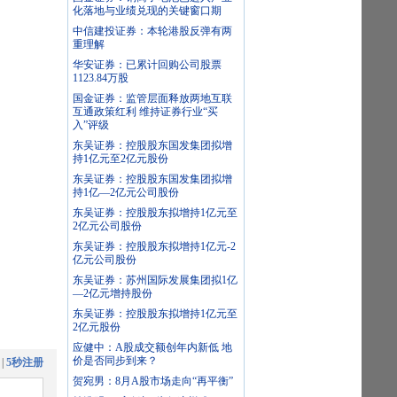
化落地与业绩兑现的关键窗口期
中信建投证券：本轮港股反弹有两
重理解
华安证券：已累计回购公司股票
1123.84万股
国金证券：监管层面释放两地互联
互通政策红利 维持证券行业“买
入”评级
东吴证券：控股股东国发集团拟增
持1亿元至2亿元股份
东吴证券：控股股东国发集团拟增
持1亿—2亿元公司股份
东吴证券：控股股东拟增持1亿元至
2亿元公司股份
东吴证券：控股股东拟增持1亿元-2
亿元公司股份
东吴证券：苏州国际发展集团拟1亿
—2亿元增持股份
东吴证券：控股股东拟增持1亿元至
2亿元股份
应健中：A股成交额创年内新低 地
价是否同步到来？
|
5秒注册
贺宛男：8月A股市场走向“再平衡”