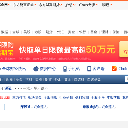
基金网
东方财富证券
东方财富期货
妙想
Choice数据
股吧
数据
|
全球
|
美股
|
港股
|
期货
|
外汇
|
黄金
|
银行
|
基金
|
理财
|
保险
|
债
全球财经快讯
数据中心
手机站
客户端
Cho
|
|
|
|
|
|
|
|
|
行
新股
基金
港股
美股
期货
外汇
黄金
自选股
自选基金
:
-
)
深证
：
- - - -
(涨:
-
平:
-
跌:
-
)
H股比价
主力排名
板块资金
个股研报
行业研报
盈利预测
千股千评
年报季报
龙
深股通
-
资金流入
-
港股通(沪)
-
资金流入
-