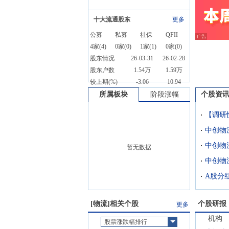
十大流通股东
更多
公募
私募
社保
QFII
4
家(
4
)
0
家(
0
)
1
家(
1
)
0
家(
0
)
股东情况
26-03-31
26-02-28
股东户数
1.54万
1.59万
较上期(%)
-3.06
10.94
所属板块
阶段涨幅
个股资
【调研
暂无数据
A股分
[
物流
]相关个股
个股研报
更多
机构
股票涨跌幅排行