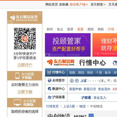
网站首页
加收藏
移动客户端
东方财富
天天
关
闭
财经
|
焦点
|
股票
|
新股
|
期指
|
期权
|
行情
|
行情中心
|
|
|
|
|
指数
期指
期权
个股
板块
排
全球股市
上证
：
- - - -
(涨:
-
平:
-
跌
数据中心
新股申购
新股日历
资金流向
A
沪深港通
沪股通
-
资金流入
-
行情首页
上证A股
物流
中创物流
中创物流
603967
-