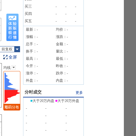
买三
-
-
-
买四
-
-
-
买五
-
-
-
最新：
-
均价：
-
涨幅：
-
涨跌：
-
总手：
-
金额：
-
前复权
换手：
-
量比：
-
全屏
最高：
-
最低：
-
今开：
-
昨收：
-
均线
主图指标
涨停：
-
跌停：
-
无
外盘：
-
内盘：
-
均线
EXPMA
分时成交
更多
SAR
■
大于20万内盘
■
大于20万外盘
BOLL
-
-
-
BBI
-
-
-
-
-
-
-
-
-