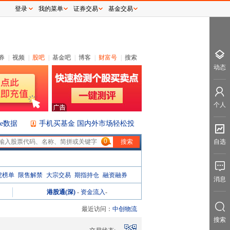
登录
我的菜单
证券交易
基金交易
券
|
视频
|
股吧
|
基金吧
|
博客
|
财富号
|
搜索
动态
个人
ice数据
手机买基金 国内外市场轻松投
0
自选
虎榜单
限售解禁
大宗交易
期指持仓
融资融券
消息
港股通(深)
-
资金流入
-
最近访问：
中创物流
搜索