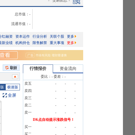
-
交易状态:
-
总市值：
-
流通市值：
-
分红融资
资本运作
行业分析
关联个股
更多
最新业绩
机构持仓
限售解禁
重大事项
更多
行情报价
资金流向
委比：
-
委差：
-
卖五
-
-
-
告》
图版
极速版
卖四
-
-
-
全屏
卖三
-
-
-
)[正式]
卖二
-
-
-
告》
卖一
-
-
-
告》
DK点自动提示涨跌信号！
买一
-
-
-
买二
-
-
-