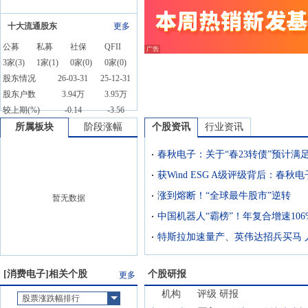
十大流通股东
更多
公募
私募
社保
QFII
3
家(
3
)
1
家(
1
)
0
家(
0
)
0
家(
0
)
股东情况
26-03-31
25-12-31
股东户数
3.94万
3.95万
较上期(%)
-0.14
-3.56
所属板块
阶段涨幅
个股资讯
行业资讯
涨到熔断！“全球最牛股市”逆转
暂无数据
[
消费电子
]相关个股
个股研报
更多
机构
评级
研报
股票涨跌幅排行