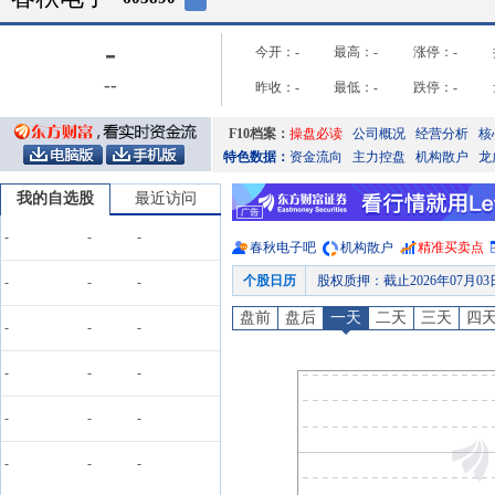
-
今开：
-
最高：
-
涨停：
-
-
-
昨收：
-
最低：
-
跌停：
-
F10档案：
操盘必读
公司概况
经营分析
核
特色数据：
资金流向
主力控盘
机构散户
龙
我的自选股
最近访问
-
-
-
春秋电子
吧
机构散户
精准买卖点
个股日历
股权质押
：
截止2026年07月0
-
-
-
公告
：
2026年07月02日发
盘前
盘后
一天
二天
三天
四
-
-
-
公告
：
2026年06月30日发布《
股本变动
：
2026年06月30
-
-
-
股权质押
：
截止2026年06月2
-
-
-
龙虎榜
：
2026年06月24日因
预约披露日
：
2026年半年报预约
-
-
-
公告
：
2026年08月08日发布《春秋电子:国联