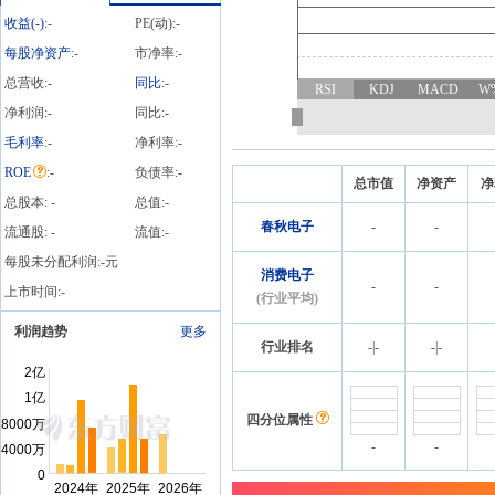
总比例0.12%，质押总股数
收益(
-
)
:
-
PE(动):
-
55.00万股，质押总笔数1笔
每股净资产
:
-
市净率:
-
总营收:
-
同比
:
-
RSI
KDJ
MACD
W
净利润:
-
同比:
-
毛利率
:
-
净利率:
-
ROE
:
-
负债率:
-
总市值
净资产
净
总股本:
-
总值:
-
春秋电子
-
-
流通股:
-
流值:
-
每股未分配利润:
-
元
消费电子
-
-
上市时间:
-
(行业平均)
利润趋势
更多
行业排名
-
|
-
-
|
-
四分位属性
-
-