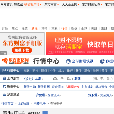
网站首页
加收藏
移动客户端
东方财富
天天基金网
东方财富证券
东方财
财经
|
焦点
|
股票
|
新股
|
期指
|
期权
|
行情
|
数据
|
全球
|
美股
|
港股
|
期
全球财经快讯
数据
行情中心
|
|
|
|
|
|
|
|
|
|
指数
期指
期权
个股
板块
排行
新股
基金
港股
美股
期
全球股市
上证
：
- - - -
(涨:
-
平:
-
跌:
-
)
深证
：
- - - -
(涨:
-
平:
-
跌:
-
)
数据中心
新股申购
新股日历
资金流向
AH股比价
主力排名
板块资金
个
沪深港通
沪股通
-
资金流入
-
深股通
-
资金流入
-
行情首页
上证A股
消费电子
春秋电子
春秋电子
603890
-