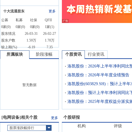
十大流通股东
更多
公募
私募
社保
QFII
0
家(
0
)
0
家(
0
)
0
家(
0
)
1
家(
1
)
股东情况
26-03-31
26-02-27
股东户数
1.59万
1.70万
较上期(%)
-6.19
7.35
所属板块
阶段涨幅
个股资讯
行业资讯
洛凯股份：2026年半年度业绩预告
暂无数据
洛凯股份：2025年年度权益分派实
[
电网设备
]相关个股
个股研报
更多
机构
评级
股票涨跌幅排行