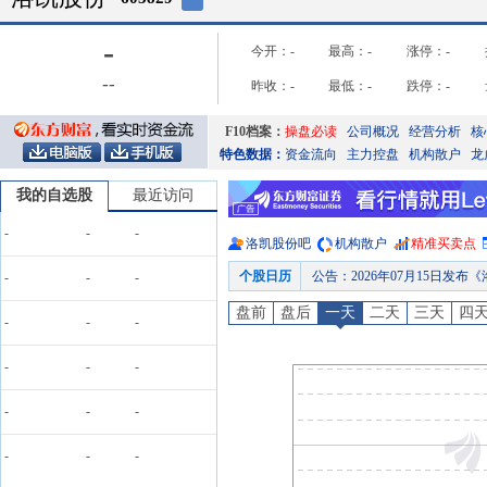
-
今开：
-
最高：
-
涨停：
-
-
-
昨收：
-
最低：
-
跌停：
-
F10档案：
操盘必读
公司概况
经营分析
核
特色数据：
资金流向
主力控盘
机构散户
龙
我的自选股
最近访问
-
-
-
洛凯股份
吧
机构散户
精准买卖点
个股日历
公告
：
2026年07月15日发布
-
-
-
分红
：
2026年07月02日公布2025年年报分红，股权登
盘前
盘后
一天
二天
三天
四
-
-
-
公告
：
2026年07月02日发
公告
：
2026年06月27日发布《洛凯股份:
-
-
-
公告
：
2026年06月04日发
-
-
-
龙虎榜
：
2026年06月04日因“
预约披露日
：
2026年半年报预约
-
-
-
委托理财
：
2026年07月30日公布上市公司认购