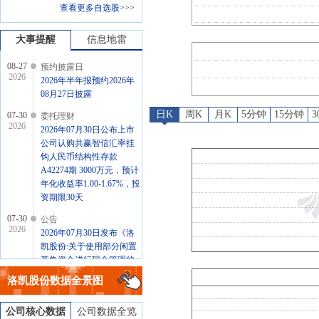
查看更多自选股>>>
公告
：
2026年07月30日发布
业绩预告
：
2026年07月15日预告，
大事提醒
信息地雷
08-27
预约披露日
2026
2026年半年报预约2026年
08月27日披露
日K
周K
月K
5分钟
15分钟
07-30
委托理财
2026
2026年07月30日公布上市
公司认购共赢智信汇率挂
钩人民币结构性存款
A42274期 3000万元，预计
年化收益率1.00-1.67%，投
资期限30天
07-30
公告
2026
2026年07月30日发布《洛
凯股份:关于使用部分闲置
募集资金进行现金管理的
进展公告》
洛凯股份
数据全景图
07-15
业绩预告
2026
2026年07月15日预告，
公司核心数据
公司数据全览