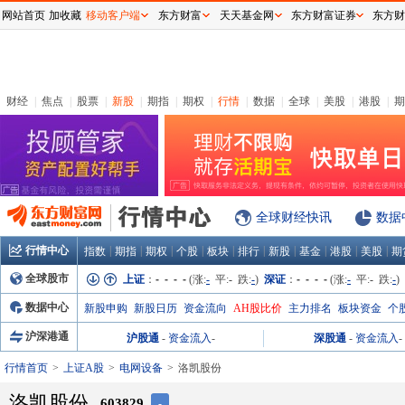
网站首页
加收藏
移动客户端
东方财富
天天基金网
东方财富证券
东方财
财经
|
焦点
|
股票
|
新股
|
期指
|
期权
|
行情
|
数据
|
全球
|
美股
|
港股
|
期
全球财经快讯
数据
行情中心
|
|
|
|
|
|
|
|
|
|
指数
期指
期权
个股
板块
排行
新股
基金
港股
美股
期
全球股市
上证
：
- - - -
(涨:
-
平:
-
跌:
-
)
深证
：
- - - -
(涨:
-
平:
-
跌:
-
)
数据中心
新股申购
新股日历
资金流向
AH股比价
主力排名
板块资金
个
沪深港通
沪股通
-
资金流入
-
深股通
-
资金流入
-
行情首页
上证A股
电网设备
洛凯股份
洛凯股份
603829
-