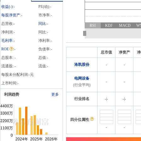
2026年中报净利润2200万
收益(
-
)
:
-
PE(动):
-
元-3100万元，变动-61.5%
～-45.75%
每股净资产
:
-
市净率:
-
总营收:
-
同比
:
-
RSI
KDJ
MACD
W
净利润:
-
同比:
-
毛利率
:
-
净利率:
-
ROE
:
-
负债率:
-
总市值
净资产
净
总股本:
-
总值:
-
洛凯股份
-
-
流通股:
-
流值:
-
每股未分配利润:
-
元
电网设备
-
-
上市时间:
-
(行业平均)
利润趋势
更多
行业排名
-
|
-
-
|
-
四分位属性
-
-