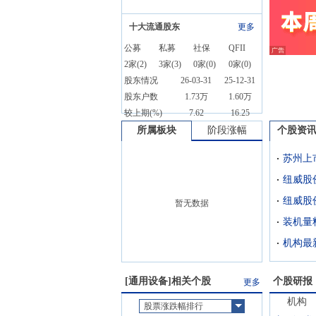
十大流通股东
更多
公募
私募
社保
QFII
2
家(
2
)
3
家(
3
)
0
家(
0
)
0
家(
0
)
股东情况
26-03-31
25-12-31
股东户数
1.73万
1.60万
较上期(%)
7.62
16.25
所属板块
阶段涨幅
个股资
暂无数据
装机量
机构最
[
通用设备
]相关个股
个股研报
更多
机构
股票涨跌幅排行