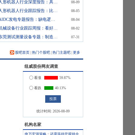
人形机器人行业深度报告：具身智能理想载体，奇点渐至未来可期
08-09
人形机器人行业跟踪报告：比亚迪人形机器人“小迪”预计8月亮相
08-05
AIDC发电专题报告：缺电逻辑下燃机已开始释放利润，重视0-1的SOFC
08-04
机械设备行业跟踪周报：看好半导体设备超级景气周期&资本开支加速受益的AI设备；推荐估值低稳增长的工程机械
08-02
东莞测试测量设备专题：制造业升级催化检测需求
07-31
股吧首页
|
热门个股吧
|
热门主题吧
|
更多
纽威股份
网友调查
看涨
59.87%
看跌
40.13%
统计时间:
2026-08-09
机构名家
申万宏源策略：还需等待悲观持仓