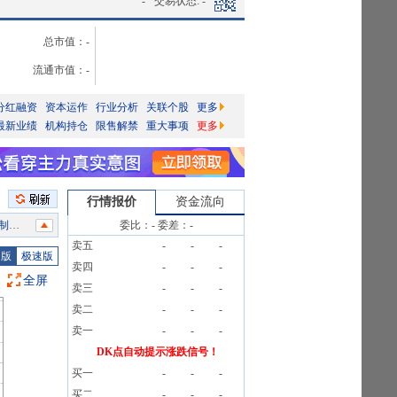
-
交易状态:
-
总市值：
-
流通市值：
-
分红融资
资本运作
行业分析
关联个股
更多
最新业绩
机构持仓
限售解禁
重大事项
更多
行情报价
资金流向
明》
委比：
-
委差：
-
卖五
-
-
-
3笔
图版
极速版
卖四
-
-
-
5万股
全屏
卖三
-
-
-
告》
卖二
-
-
-
3笔
卖一
-
-
-
》研报
DK点自动提示涨跌信号！
买一
-
-
-
买二
-
-
-