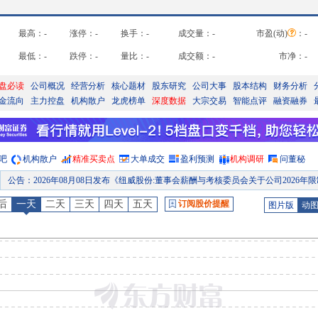
最高：
-
涨停：
-
换手：
-
成交量：
-
市盈(动)
：
-
最低：
-
跌停：
-
量比：
-
成交额：
-
市净：
-
盘必读
公司概况
经营分析
核心题材
股东研究
公司大事
股本结构
财务分析
金流向
主力控盘
机构散户
龙虎榜单
深度数据
大宗交易
智能点评
融资融券
吧
机构散户
精准买卖点
大单成交
盈利预测
机构调研
问董秘
公告
：
2026年08月08日发布《纽威股份:董事会薪酬与考核委员会关于公司2026年限制性股票激励计划激励对象名单的核查意见及公示情况说
股权质押
：
截止2026年08月07日质押总比例1.39%，质押总股数1078.00万股，质押总笔数
后
一天
二天
三天
四天
五天
订阅股价提醒
图片版
动
股东增减持日
：
2026年08月04日公布2026年06月01日至2026年08月03日，股东陆斌减持1笔，减持558.
公告
：
2026年08月04日发布《纽威股份:纽威股份关于控股股东权益变动触及1%刻度的提示性公
股权质押
：
截止2026年07月31日质押总比例1.39%，质押总股数1078.00万股，质押总笔数
研报
：
2026年07月30日发布《新一轮股权激励落地，绑定核心团队、彰显成长信心
限售解禁日
：
2026年09月28日预计有229508股可流通上市
限售解禁日
：
2026年09月07日预计有3476233股可流通上市