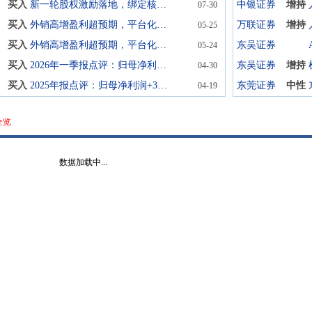
买入
新一轮股权激励落地，绑定核心团队、彰显成长信心
中银证券
增持
07-30
买入
外销高增盈利超预期，平台化战略加速兑现
万联证券
增持
05-25
买入
外销高增盈利超预期，平台化战略加速兑现
东吴证券
05-24
买入
2026年一季报点评：归母净利润同比+31%继续大超预期，产品升级、提质增效逻辑持续兑现
东吴证券
增持
04-30
买入
2025年报点评：归母净利润+39%大超预期平台化+高端化+全球化成长可持续
东莞证券
中性
04-19
全览