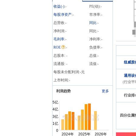
收益(
-
)
:
-
PE(动):
-
每股净资产
:
-
市净率:
-
总营收:
-
同比
:
-
净利润:
-
同比:
-
毛利率
:
-
净利率:
-
ROE
:
-
负债率:
-
总股本:
-
总值:
-
纽威股
流通股:
-
流值:
-
每股未分配利润:
-
元
通用设
上市时间:
-
(行业平
利润趋势
更多
行业排
四分位属