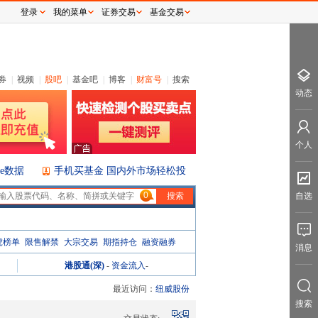
登录
我的菜单
证券交易
基金交易
券
|
视频
|
股吧
|
基金吧
|
博客
|
财富号
|
搜索
动态
个人
ice数据
手机买基金 国内外市场轻松投
0
自选
虎榜单
限售解禁
大宗交易
期指持仓
融资融券
消息
港股通(深)
-
资金流入
-
最近访问：
纽威股份
搜索