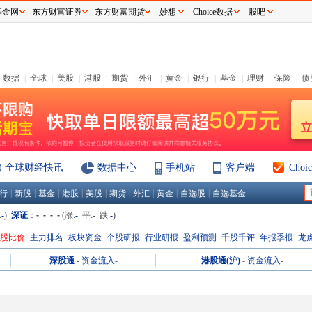
基金网
东方财富证券
东方财富期货
妙想
Choice数据
股吧
数据
|
全球
|
美股
|
港股
|
期货
|
外汇
|
黄金
|
银行
|
基金
|
理财
|
保险
|
债
全球财经快讯
数据中心
手机站
客户端
Cho
|
|
|
|
|
|
|
|
|
行
新股
基金
港股
美股
期货
外汇
黄金
自选股
自选基金
:
-
)
深证
：
- - - -
(涨:
-
平:
-
跌:
-
)
H股比价
主力排名
板块资金
个股研报
行业研报
盈利预测
千股千评
年报季报
龙
深股通
-
资金流入
-
港股通(沪)
-
资金流入
-