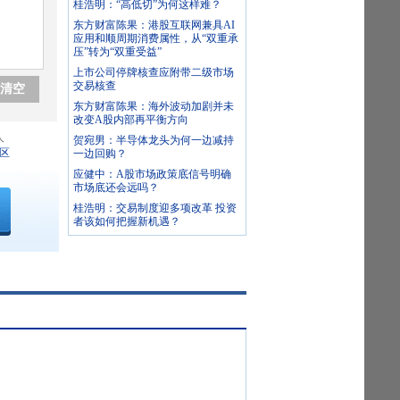
桂浩明：“高低切”为何这样难？
东方财富陈果：港股互联网兼具AI
应用和顺周期消费属性，从“双重承
压”转为“双重受益”
上市公司停牌核查应附带二级市场
交易核查
清空
东方财富陈果：海外波动加剧并未
改变A股内部再平衡方向
人
贺宛男：半导体龙头为何一边减持
区
一边回购？
应健中：A股市场政策底信号明确
市场底还会远吗？
桂浩明：交易制度迎多项改革 投资
者该如何把握新机遇？