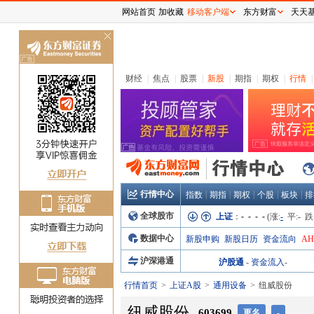
网站首页
加收藏
移动客户端
东方财富
天天
关
闭
财经
|
焦点
|
股票
|
新股
|
期指
|
期权
|
行情
|
行情中心
|
|
|
|
|
指数
期指
期权
个股
板块
排
全球股市
上证
：
- - - -
(涨:
-
平:
-
跌
数据中心
新股申购
新股日历
资金流向
A
沪深港通
沪股通
-
资金流入
-
行情首页
上证A股
通用设备
纽威股份
纽威股份
603699
更名
-