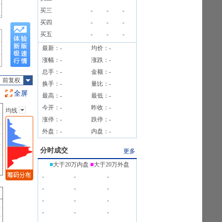
买三
-
-
-
买四
-
-
-
买五
-
-
-
最新：
-
均价：
-
涨幅：
-
涨跌：
-
总手：
-
金额：
-
前复权
换手：
-
量比：
-
全屏
最高：
-
最低：
-
今开：
-
昨收：
-
均线
主图指标
涨停：
-
跌停：
-
无
外盘：
-
内盘：
-
均线
EXPMA
分时成交
更多
SAR
■
大于20万内盘
■
大于20万外盘
BOLL
-
-
-
BBI
-
-
-
-
-
-
-
-
-