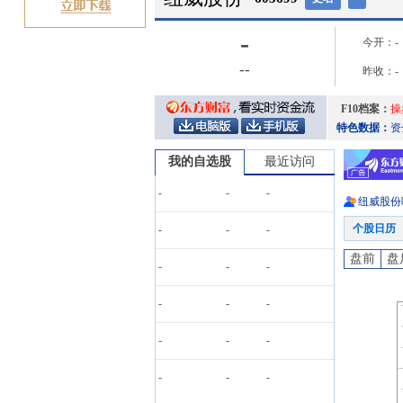
-
今开：
-
-
-
昨收：
-
F10档案：
操
特色数据：
资
我的自选股
最近访问
-
-
-
纽威股份
个股日历
-
-
-
盘前
盘
-
-
-
-
-
-
-
-
-
-
-
-