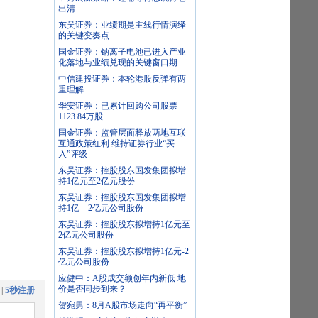
出清
东吴证券：业绩期是主线行情演绎
的关键变奏点
国金证券：钠离子电池已进入产业
化落地与业绩兑现的关键窗口期
中信建投证券：本轮港股反弹有两
重理解
华安证券：已累计回购公司股票
1123.84万股
国金证券：监管层面释放两地互联
互通政策红利 维持证券行业“买
入”评级
东吴证券：控股股东国发集团拟增
持1亿元至2亿元股份
东吴证券：控股股东国发集团拟增
持1亿—2亿元公司股份
东吴证券：控股股东拟增持1亿元至
2亿元公司股份
东吴证券：控股股东拟增持1亿元-2
亿元公司股份
应健中：A股成交额创年内新低 地
价是否同步到来？
|
5秒注册
贺宛男：8月A股市场走向“再平衡”