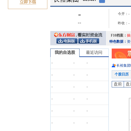
-
今开：
-
-
-
昨收：
-
F10档案：
操
特色数据：
资
我的自选股
最近访问
-
-
-
长裕集团
个股日历
-
-
-
盘前
盘
-
-
-
-
-
-
-
-
-
-
-
-