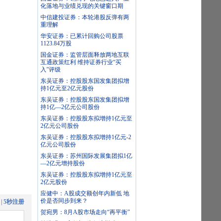
化落地与业绩兑现的关键窗口期
中信建投证券：本轮港股反弹有两
重理解
华安证券：已累计回购公司股票
1123.84万股
国金证券：监管层面释放两地互联
互通政策红利 维持证券行业“买
入”评级
东吴证券：控股股东国发集团拟增
持1亿元至2亿元股份
东吴证券：控股股东国发集团拟增
持1亿—2亿元公司股份
东吴证券：控股股东拟增持1亿元至
2亿元公司股份
东吴证券：控股股东拟增持1亿元-2
亿元公司股份
东吴证券：苏州国际发展集团拟1亿
—2亿元增持股份
东吴证券：控股股东拟增持1亿元至
2亿元股份
应健中：A股成交额创年内新低 地
价是否同步到来？
|
5秒注册
贺宛男：8月A股市场走向“再平衡”