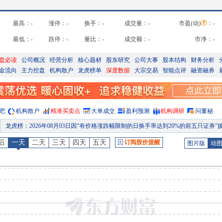
最高：
-
涨停：
-
换手：
-
成交量：
-
市盈(动)
：
-
最低：
-
跌停：
-
量比：
-
成交额：
-
市净：
-
盘必读
公司概况
经营分析
核心题材
股东研究
公司大事
股本结构
财务分析
金流向
主力控盘
机构散户
龙虎榜单
深度数据
大宗交易
智能点评
融资融券
吧
机构散户
精准买卖点
大单成交
盈利预测
机构调研
问董秘
龙虎榜
：
2026年08月03日因“有价格涨跌幅限制的日换手率达到20%的前五只证券”披露龙虎榜
龙虎榜
：
2026年07月31日因“有价格涨跌幅限制的日换手率达到20%的前五只证券”披露龙虎榜
后
一天
二天
三天
四天
五天
订阅股价提醒
图片版
动
龙虎榜
：
2026年07月30日因“有价格涨跌幅限制的日换手率达到20%的前五只证券”披露龙虎榜
龙虎榜
：
2026年07月24日因“有价格涨跌幅限制的日换手率达到20%的前五只证券”披露龙虎榜
龙虎榜
：
2026年07月23日因“有价格涨跌幅限制的日换手率达到20%的前五只证券”披露龙虎榜
公告
：
2026年07月22日发布《长裕集团:关于完成工商变更登记的公告》
预约披露日
：
2026年半年报预约2026年08月24日披露
龙虎榜
：
2026年08月06日因“有价格涨跌幅限制的日换手率达到20%的前五只证券”披露龙虎榜