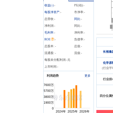
龙虎榜信息
收益(
-
)
:
-
PE(动):
-
每股净资产
:
-
市净率:
-
总营收:
-
同比
:
-
净利润:
-
同比:
-
毛利率
:
-
净利率:
-
ROE
:
-
负债率:
-
总股本:
-
总值:
-
长裕集
流通股:
-
流值:
-
每股未分配利润:
-
元
化学原
上市时间:
-
(行业平
利润趋势
更多
行业排
四分位属