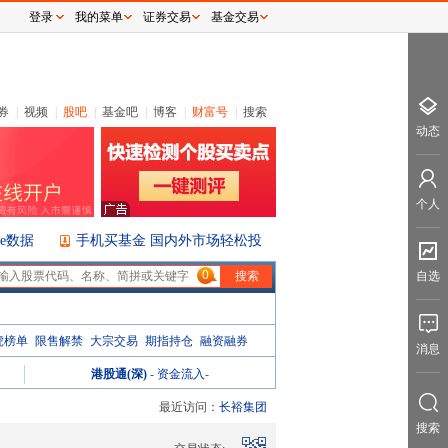
登录
我的菜单
证券交易
基金交易
券
|
视频
|
股吧
|
基金吧
|
博客
|
财富号
|
搜索
动态
个人
ice数据
手机买基金 国内外市场轻松投
0
自选
虎榜单
限售解禁
大宗交易
期指持仓
融资融券
消息
港股通(深)
-
资金流入
-
最近访问：
长裕集团
搜索