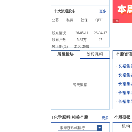
十大流通股东
更多
公募
私募
社保
QFII
-
-
-
-
股东情况
26-05-11
26-04-17
股东户数
5.85万
27
较上期(%)
2166.26倍
-
所属板块
阶段涨幅
个股资
长裕集
长裕集团(
暂无数据
长裕集团(
长裕集团
[
化学原料
]相关个股
个股研报
更多
机构
股票涨跌幅排行