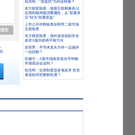
桂浩明：“高低切”为何这样难？
东方财富陈果：港股互联网兼具AI
应用和顺周期消费属性，从“双重承
压”转为“双重受益”
上市公司停牌核查应附带二级市场
交易核查
清空
东方财富陈果：海外波动加剧并未
改变A股内部再平衡方向
人
贺宛男：半导体龙头为何一边减持
区
一边回购？
应健中：A股市场政策底信号明确
市场底还会远吗？
桂浩明：交易制度迎多项改革 投资
者该如何把握新机遇？