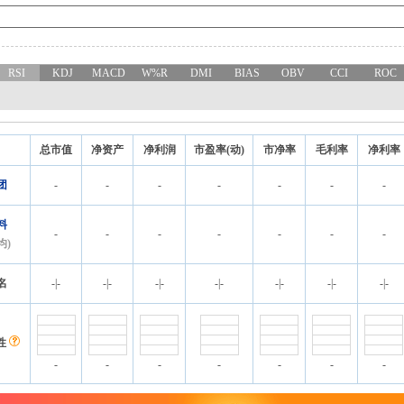
RSI
KDJ
MACD
W%R
DMI
BIAS
OBV
CCI
ROC
总市值
净资产
净利润
市盈率(动)
市净率
毛利率
净利率
团
-
-
-
-
-
-
-
料
-
-
-
-
-
-
-
均)
名
-
|
-
-
|
-
-
|
-
-
|
-
-
|
-
-
|
-
-
|
-
性
-
-
-
-
-
-
-