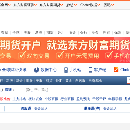
基金网
东方财富证券
东方财富期货
妙想
Choice数据
股吧
数据
|
全球
|
美股
|
港股
|
期货
|
外汇
|
黄金
|
银行
|
基金
|
理财
|
保险
|
债
全球财经快讯
数据中心
手机站
客户端
Cho
|
|
|
|
|
|
|
|
|
行
新股
基金
港股
美股
期货
外汇
黄金
自选股
自选基金
:
-
)
深证
：
- - - -
(涨:
-
平:
-
跌:
-
)
H股比价
主力排名
板块资金
个股研报
行业研报
盈利预测
千股千评
年报季报
龙
深股通
-
资金流入
-
港股通(沪)
-
资金流入
-