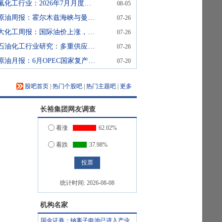
氟化工行业：2026年7月月度观察：制冷剂价格继续上行，氟化工企业利润持续增长
08-05
原油周报：霍尔木兹海峡与曼德海峡通航量下降，供应风险推升油价
07-26
大化工周报：国际油价上涨，聚酯原料重心上移
07-26
石油化工行业研究：多重供应冲击推升恐慌情绪
07-26
原油月报：6月OPEC国家复产200万桶/日，美国原油产量上行
07-20
股吧首页
|
热门个股吧
|
热门主题吧
|
更多
长裕集团
网友调查
看涨
62.02%
看跌
37.98%
统计时间:
2026-08-08
机构名家
国金证券：钠离子电池已进入产业