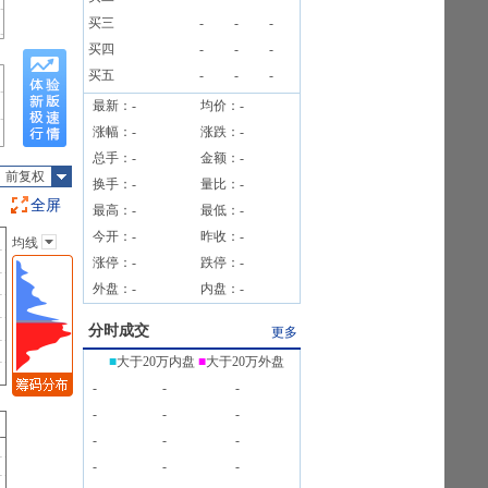
信息
买三
-
-
-
信息
买四
-
-
-
买五
-
-
-
最新：
-
均价：
-
涨幅：
-
涨跌：
-
总手：
-
金额：
-
前复权
换手：
-
量比：
-
全屏
最高：
-
最低：
-
今开：
-
昨收：
-
均线
主图指标
涨停：
-
跌停：
-
无
外盘：
-
内盘：
-
均线
EXPMA
分时成交
更多
SAR
■
大于20万内盘
■
大于20万外盘
BOLL
-
-
-
BBI
-
-
-
-
-
-
-
-
-