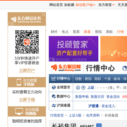
网站首页
加收藏
移动客户端
东方财富
天天
关
闭
财经
|
焦点
|
股票
|
新股
|
期指
|
期权
|
行情
|
行情中心
|
|
|
|
|
指数
期指
期权
个股
板块
排
全球股市
上证
：
- - - -
(涨:
-
平:
-
跌
数据中心
新股申购
新股日历
资金流向
A
沪深港通
沪股通
-
资金流入
-
行情首页
上证A股
化学原料
长裕集团
长裕集团
603407
-