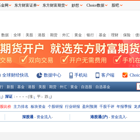
基金网
东方财富证券
东方财富期货
妙想
Choice数据
股吧
数据
|
全球
|
美股
|
港股
|
期货
|
外汇
|
黄金
|
银行
|
基金
|
理财
|
保险
|
债
全球财经快讯
数据中心
手机站
客户端
Cho
|
|
|
|
|
|
|
|
|
行
新股
基金
港股
美股
期货
外汇
黄金
自选股
自选基金
:
-
)
深证
：
- - - -
(涨:
-
平:
-
跌:
-
)
H股比价
主力排名
板块资金
个股研报
行业研报
盈利预测
千股千评
年报季报
龙
深股通
-
资金流入
-
港股通(沪)
-
资金流入
-