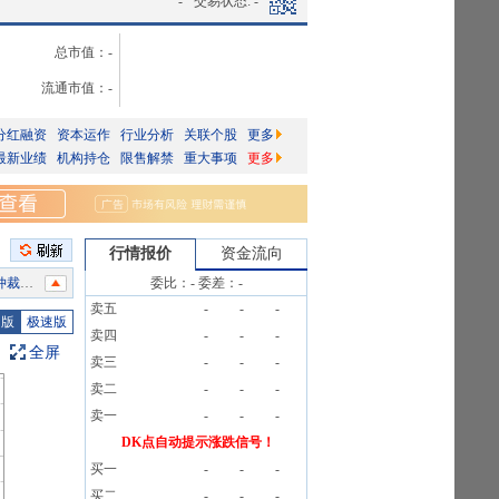
-
交易状态:
-
总市值：
-
流通市值：
-
分红融资
资本运作
行业分析
关联个股
更多
最新业绩
机构持仓
限售解禁
重大事项
更多
行情报价
资金流向
公告》
委比：
-
委差：
-
卖五
-
-
-
7笔
图版
极速版
卖四
-
-
-
2条公告
全屏
卖三
-
-
-
7笔
卖二
-
-
-
卖一
-
-
-
公告》
DK点自动提示涨跌信号！
买一
-
-
-
7笔
买二
-
-
-