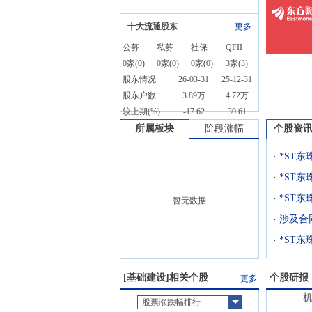
十大流通股东
更多
公募
私募
社保
QFII
0
家(
0
)
0
家(
0
)
0
家(
0
)
3
家(
3
)
股东情况
26-03-31
25-12-31
股东户数
3.89万
4.72万
较上期(%)
-17.62
30.61
所属板块
阶段涨幅
个股资
暂无数据
[
基础建设
]相关个股
个股研报
更多
股票涨跌幅排行