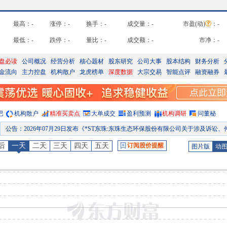
最高：
-
涨停：
-
换手：
-
成交量：
-
市盈(动)
：
-
最低：
-
跌停：
-
量比：
-
成交额：
-
市净：
-
盘必读
公司概况
经营分析
核心题材
股东研究
公司大事
股本结构
财务分析
金流向
主力控盘
机构散户
龙虎榜单
深度数据
大宗交易
智能点评
融资融券
吧
机构散户
精准买卖点
大单成交
盈利预测
机构调研
问董秘
公告
：
2026年07月29日发布《*ST东珠:东珠生态环保股份有限公司关于涉及诉讼、仲裁情况的
股权质押
：
截止2026年07月24日质押总比例21.78%，质押总股数9717.00万股，质押总笔数
后
一天
二天
三天
四天
五天
订阅股价提醒
图片版
动
公告
：
2026年07月21日发布《*ST东珠:东珠生态环保股份有限公司关于上海证券交易所对公司2025年年度报告的信息披露监管问询函的回复公告》等
股权质押
：
截止2026年07月17日质押总比例21.78%，质押总股数9717.00万股，质押总笔数
业绩预告
：
2026年07月15日发布，2026年中报预告
公告
：
2026年07月15日发布《*ST东珠:东珠生态环保股份有限公司2026年半年度业绩预告
预约披露日
：
2026年半年报预约2026年08月29日披露
股权质押
：
截止2026年08月07日质押总比例21.78%，质押总股数9717.00万股，质押总笔数