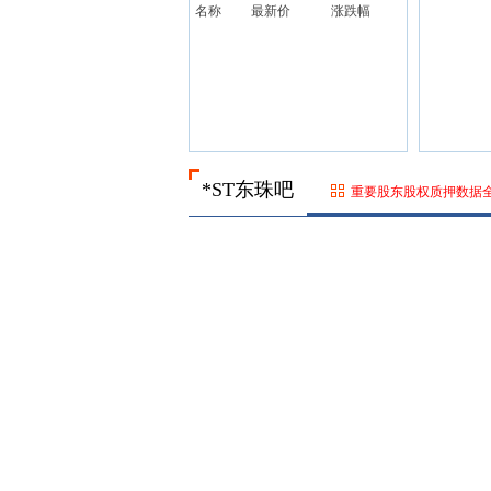
名称
最新价
涨跌幅
*ST东珠吧
重要股东股权质押数据