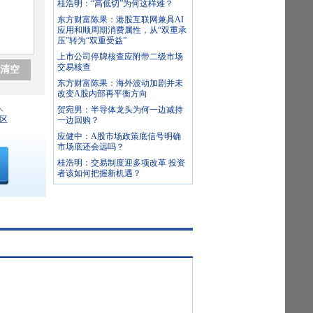
桂浩明：“高低切”为何这样难？
东方财富陈果：港股互联网兼具AI
应用和顺周期消费属性，从“双重承
压”转为“双重受益”
上市公司停牌核查应附带二级市场
交易核查
清空
东方财富陈果：海外波动加剧并未
改变A股内部再平衡方向
人
贺宛男：半导体龙头为何一边减持
区
一边回购？
应健中：A股市场政策底信号明确
市场底还会远吗？
桂浩明：交易制度迎多项改革 投资
者该如何把握新机遇？