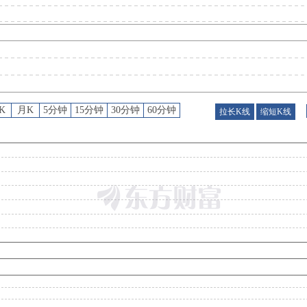
股权质押
：
截止2026年07月31日质押总比例21.78%，质押总股数9717.00万股，质押总笔数
公告
：
2026年07月31日发布《*ST东珠:东珠生态环保股份有限公司关于2026年第二季度主要经营数据的
K
月K
5分钟
15分钟
30分钟
60分钟
拉长K线
缩短K线