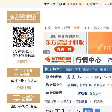
网站首页
加收藏
移动客户端
东方财富
天天
关
闭
财经
|
焦点
|
股票
|
新股
|
期指
|
期权
|
行情
|
行情中心
|
|
|
|
|
指数
期指
期权
个股
板块
排
全球股市
上证
：
- - - -
(涨:
-
平:
-
跌
数据中心
新股申购
新股日历
资金流向
A
沪深港通
沪股通
-
资金流入
-
行情首页
上证A股
基础建设
*ST东珠
*ST东珠
603359
更名
-