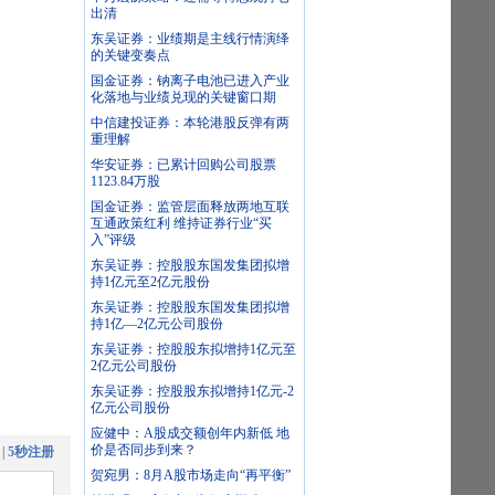
出清
东吴证券：业绩期是主线行情演绎
的关键变奏点
国金证券：钠离子电池已进入产业
化落地与业绩兑现的关键窗口期
中信建投证券：本轮港股反弹有两
重理解
华安证券：已累计回购公司股票
1123.84万股
国金证券：监管层面释放两地互联
互通政策红利 维持证券行业“买
入”评级
东吴证券：控股股东国发集团拟增
持1亿元至2亿元股份
东吴证券：控股股东国发集团拟增
持1亿—2亿元公司股份
东吴证券：控股股东拟增持1亿元至
2亿元公司股份
东吴证券：控股股东拟增持1亿元-2
亿元公司股份
应健中：A股成交额创年内新低 地
价是否同步到来？
|
5秒注册
贺宛男：8月A股市场走向“再平衡”