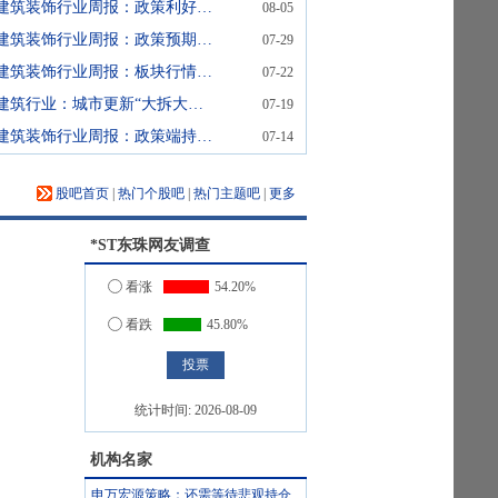
建筑装饰行业周报：政策利好驱动，建筑装饰逆势走强
08-05
建筑装饰行业周报：政策预期持续强化，对冲行业淡季压力
07-29
建筑装饰行业周报：板块行情分化加剧，关注高股息防御与洁净室高景气主线
07-22
建筑行业：城市更新“大拆大建”还是“修旧焕新”？
07-19
建筑装饰行业周报：政策端持续发力，建筑装饰迎“低估值+高景气”双轮驱动
07-14
股吧首页
|
热门个股吧
|
热门主题吧
|
更多
*ST东珠
网友调查
看涨
54.20%
看跌
45.80%
统计时间:
2026-08-09
机构名家
申万宏源策略：还需等待悲观持仓