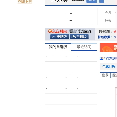
-
今开：
-
-
-
昨收：
-
F10档案：
操
特色数据：
资
我的自选股
最近访问
-
-
-
*ST东珠
个股日历
-
-
-
盘前
盘
-
-
-
-
-
-
-
-
-
-
-
-