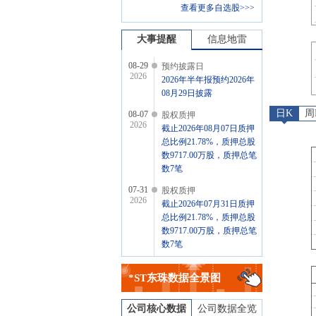
查看更多自选股>>>
大事提醒
信息地雷
08-29
预约披露日
2026
2026年半年报预约2026年
08月29日披露
日K
周
08-07
股权质押
2026
截止2026年08月07日质押
总比例21.78%，质押总股
数9717.00万股，质押总笔
数7笔
07-31
股权质押
2026
截止2026年07月31日质押
总比例21.78%，质押总股
数9717.00万股，质押总笔
数7笔
07-31
公告
2026
*ST东珠
数据全景图
2026年07月31日发布《*ST
东珠:东珠生态环保股份有
限公司关于2026年第二季
公司核心数据
公司数据全览