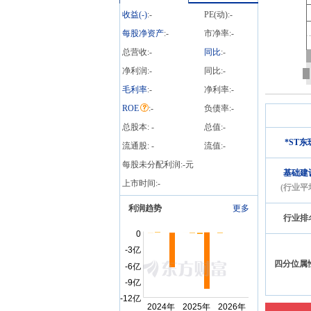
度主要经营数据的公告》
收益(
-
)
:
-
PE(动):
-
每股净资产
:
-
市净率:
-
总营收:
-
同比
:
-
净利润:
-
同比:
-
毛利率
:
-
净利率:
-
ROE
:
-
负债率:
-
总股本:
-
总值:
-
*ST东
流通股:
-
流值:
-
每股未分配利润:
-
元
基础建
上市时间:
-
(行业平
利润趋势
更多
行业排
四分位属