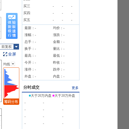
7笔
买三
-
-
-
公告》
买四
-
-
-
买五
-
-
-
最新：
-
均价：
-
涨幅：
-
涨跌：
-
总手：
-
金额：
-
前复权
换手：
-
量比：
-
全屏
最高：
-
最低：
-
今开：
-
昨收：
-
均线
主图指标
涨停：
-
跌停：
-
无
外盘：
-
内盘：
-
均线
EXPMA
分时成交
更多
SAR
■
大于20万内盘
■
大于20万外盘
BOLL
-
-
-
BBI
-
-
-
-
-
-
-
-
-