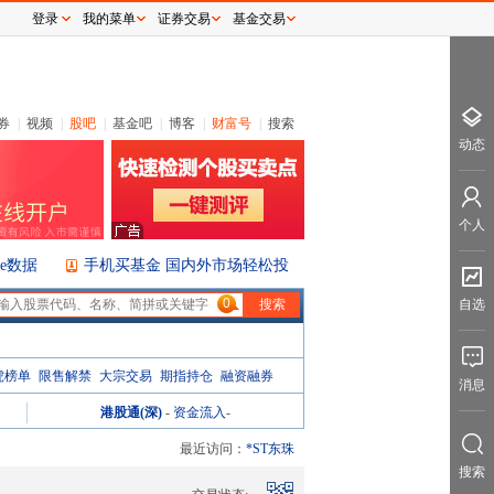
登录
我的菜单
证券交易
基金交易
券
|
视频
|
股吧
|
基金吧
|
博客
|
财富号
|
搜索
动态
个人
ice数据
手机买基金 国内外市场轻松投
0
自选
虎榜单
限售解禁
大宗交易
期指持仓
融资融券
消息
港股通(深)
-
资金流入
-
最近访问：
*ST东珠
搜索