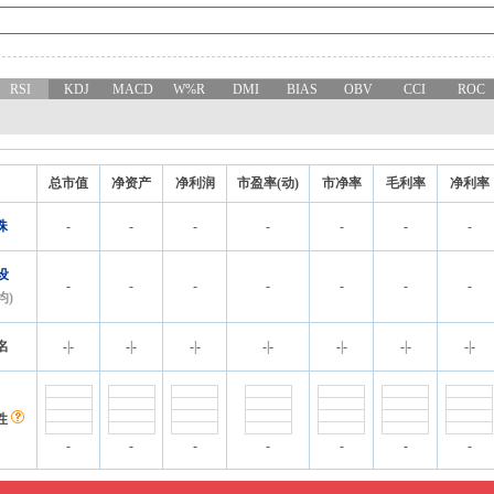
RSI
KDJ
MACD
W%R
DMI
BIAS
OBV
CCI
ROC
总市值
净资产
净利润
市盈率(动)
市净率
毛利率
净利率
珠
-
-
-
-
-
-
-
设
-
-
-
-
-
-
-
均)
名
-
|
-
-
|
-
-
|
-
-
|
-
-
|
-
-
|
-
-
|
-
性
-
-
-
-
-
-
-