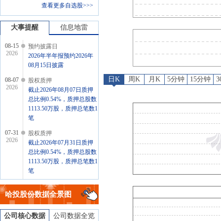
查看更多自选股>>>
公告
：
2026年07月31日发
股权质押
：
截止2026年07月2
大事提醒
信息地雷
08-15
预约披露日
2026
2026年半年报预约2026年
08月15日披露
日K
周K
月K
5分钟
15分钟
08-07
股权质押
2026
截止2026年08月07日质押
总比例0.54%，质押总股数
1113.50万股，质押总笔数1
笔
07-31
股权质押
2026
截止2026年07月31日质押
总比例0.54%，质押总股数
1113.50万股，质押总笔数1
笔
07-31
公告
2026
哈投股份
数据全景图
2026年07月31日发布《哈
投股份:哈投股份关于为控
股子公司提供担保的进展
公司核心数据
公司数据全览