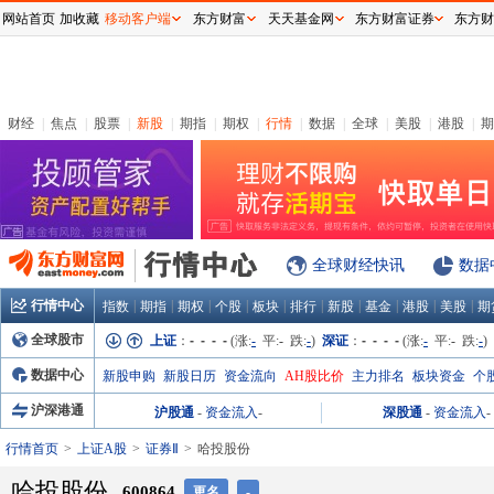
网站首页
加收藏
移动客户端
东方财富
天天基金网
东方财富证券
东方财
财经
|
焦点
|
股票
|
新股
|
期指
|
期权
|
行情
|
数据
|
全球
|
美股
|
港股
|
期
全球财经快讯
数据
行情中心
|
|
|
|
|
|
|
|
|
|
指数
期指
期权
个股
板块
排行
新股
基金
港股
美股
期
全球股市
上证
：
- - - -
(涨:
-
平:
-
跌:
-
)
深证
：
- - - -
(涨:
-
平:
-
跌:
-
)
数据中心
新股申购
新股日历
资金流向
AH股比价
主力排名
板块资金
个
沪深港通
沪股通
-
资金流入
-
深股通
-
资金流入
-
行情首页
上证A股
证券Ⅱ
哈投股份
哈投股份
600864
更名
-