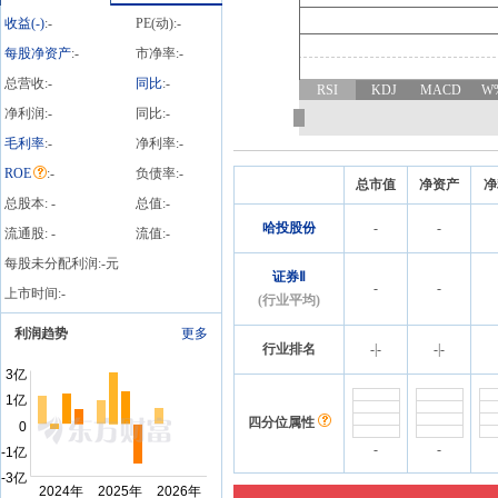
公告》
收益(
-
)
:
-
PE(动):
-
每股净资产
:
-
市净率:
-
总营收:
-
同比
:
-
RSI
KDJ
MACD
W
净利润:
-
同比:
-
毛利率
:
-
净利率:
-
ROE
:
-
负债率:
-
总市值
净资产
净
总股本:
-
总值:
-
哈投股份
-
-
流通股:
-
流值:
-
每股未分配利润:
-
元
证券Ⅱ
-
-
上市时间:
-
(行业平均)
利润趋势
更多
行业排名
-
|
-
-
|
-
四分位属性
-
-