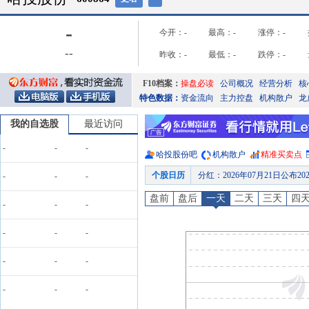
-
今开：
-
最高：
-
涨停：
-
-
-
昨收：
-
最低：
-
跌停：
-
F10档案：
操盘必读
公司概况
经营分析
核
特色数据：
资金流向
主力控盘
机构散户
龙
我的自选股
最近访问
-
-
-
哈投股份
吧
机构散户
精准买卖点
个股日历
分红
：
2026年07月21日公布2025年年报分红，股权登
-
-
-
公告
：
2026年07月21日发
盘前
盘后
一天
二天
三天
四
-
-
-
股权质押
：
截止2026年07月1
股权质押
：
截止2026年07月1
-
-
-
股权质押
：
截止2026年07月0
-
-
-
预约披露日
：
2026年半年报预约
股权质押
：
截止2026年08月0
-
-
-
股权质押
：
截止2026年07月3