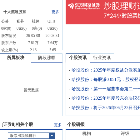
十大流通股东
更多
公募
私募
社保
QFII
0
家(
0
)
0
家(
0
)
0
家(
0
)
0
家(
0
)
股东情况
26-05-08
26-03-31
股东户数
7.81万
7.64万
较上期(%)
2.16
5.65
所属板块
阶段涨幅
个股资讯
行业资讯
哈投股份：2025年年度权益分派实
哈投股份：每股派0.051元，股权登
暂无数据
哈投股份：2025年年度股东会决议
[
证券Ⅱ
]相关个股
个股研报
更多
机构
评级
股票涨跌幅排行