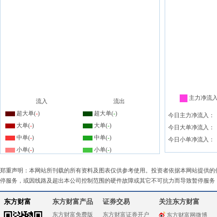
主力净流
流入
流出
超大单(
-
)
超大单(
-
)
今日主力净流入：
大单(
-
)
大单(
-
)
今日大单净流入：
中单(
-
)
中单(
-
)
今日小单净流入：
小单(
-
)
小单(
-
)
郑重声明：本网站所刊载的所有资料及图表仅供参考使用。投资者依据本网站提供的
停服务，或因线路及超出本公司控制范围的硬件故障或其它不可抗力而导致暂停服务
东方财富
东方财富产品
证券交易
关注东方财富
东方财富免费版
东方财富证券开户
东方财富网微博