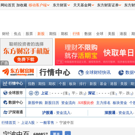
网站首页
加收藏
移动客户端
东方财富
天天基金网
东方财富证券
东方财
财经
|
焦点
|
股票
|
新股
|
期指
|
期权
|
行情
|
数据
|
全球
|
美股
|
港股
|
期
全球财经快讯
数据
行情中心
|
|
|
|
|
|
|
|
|
|
指数
期指
期权
个股
板块
排行
新股
基金
港股
美股
期
全球股市
上证
：
- - - -
(涨:
-
平:
-
跌:
-
)
深证
：
- - - -
(涨:
-
平:
-
跌:
-
)
数据中心
新股申购
新股日历
资金流向
AH股比价
主力排名
板块资金
个
沪深港通
沪股通
-
资金流入
-
深股通
-
资金流入
-
行情首页
上证A股
一般零售
宁波中百
宁波中百
600857
更名
-