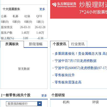
十大流通股东
更多
公募
私募
社保
QFII
0
家(
0
)
0
家(
0
)
0
家(
0
)
1
家(
1
)
股东情况
26-03-31
26-02-28
股东户数
1.48万
1.44万
较上期(%)
3.09
-6.38
所属板块
阶段涨幅
个股资讯
行业资讯
多重因素催化！贵金属概念大涨 高
宁波中百7月17日龙虎榜数据
宁波中百(600857)龙虎榜数据(07-17
暂无数据
零售板块拉升
零售板块震荡走高
[
一般零售
]相关个股
个股研报
更多
机构
评级
股票涨跌幅排行