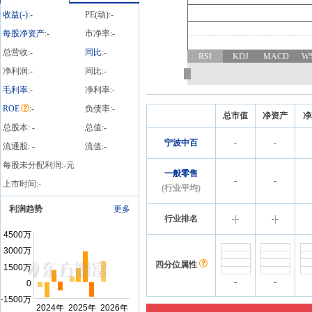
告》等2条公告
收益(
-
)
:
-
PE(动):
-
每股净资产
:
-
市净率:
-
总营收:
-
同比
:
-
RSI
KDJ
MACD
W
净利润:
-
同比:
-
毛利率
:
-
净利率:
-
ROE
:
-
负债率:
-
总市值
净资产
净
总股本:
-
总值:
-
宁波中百
-
-
流通股:
-
流值:
-
每股未分配利润:
-
元
一般零售
-
-
上市时间:
-
(行业平均)
利润趋势
更多
行业排名
-
|
-
-
|
-
四分位属性
-
-