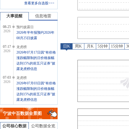
查看更多自选股>>>
公告
：
2026年07月02日发布
龙虎榜
：
2026年07月01日因“非ST
大事提醒
信息地雷
08-25
预约披露日
2026
2026年半年报预约2026年
08月25日披露
日K
周K
月K
5分钟
15分钟
07-17
龙虎榜
2026
2026年07月17日因“有价格
涨跌幅限制的日价格振幅
达到15%的前五只证券”披
露龙虎榜信息
07-03
龙虎榜
2026
2026年07月03日因“有价格
涨跌幅限制的日价格振幅
达到15%的前五只证券”披
露龙虎榜信息
07-02
公告
2026
宁波中百
数据全景图
2026年07月02日发布《宁
波中百:宁波中百股份有限
公司股票交易异常波动公
公司核心数据
公司数据全览