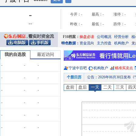
-
今开：
-
最高：
-
涨停：
-
-
-
昨收：
-
最低：
-
跌停：
-
F10档案：
操盘必读
公司概况
经营分析
核
特色数据：
资金流向
主力控盘
机构散户
龙
我的自选股
最近访问
-
-
-
宁波中百
吧
机构散户
精准买卖点
个股日历
公告
：
2026年06月30日发布《宁
-
-
-
股东大会
：
于2026-06-29
盘前
盘后
一天
二天
三天
四
-
-
-
公告
：
2026年06月27日
龙虎榜
：
2026年06月26日因“非ST
-
-
-
公告
：
2026年06月25日发布《
-
-
-
预约披露日
：
2026年半年报预约
龙虎榜
：
2026年07月17日因
-
-
-
龙虎榜
：
2026年07月03日因