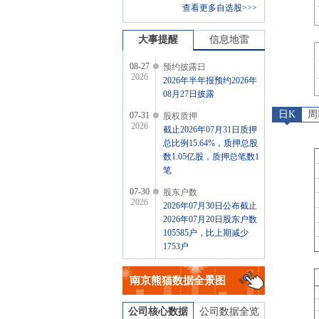
查看更多自选股>>>
大事提醒
信息地雷
08-27
预约披露日
2026
2026年半年报预约2026年
08月27日披露
日K
周
07-31
股权质押
2026
截止2026年07月31日质押
总比例15.64%，质押总股
数1.05亿股，质押总笔数1
笔
07-30
股东户数
2026
2026年07月30日公布截止
2026年07月20日股东户数
105585户，比上期减少
1753户
07-29
公告
2026
南京熊猫
数据全景图
2026年07月29日发布《南
京熊猫:南京熊猫股票交易
异常波动公告》
公司核心数据
公司数据全览