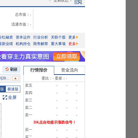
-
交易状态:
-
总市值：
-
流通市值：
-
分红融资
资本运作
行业分析
关联个股
更多
最新业绩
机构持仓
限售解禁
重大事项
更多
行情报价
资金流向
榜信息
委比：
-
委差：
-
卖五
-
-
-
信息
图版
极速版
卖四
-
-
-
1笔
全屏
卖三
-
-
-
品》
卖二
-
-
-
46户
卖一
-
-
-
1笔
DK点自动提示涨跌信号！
买一
-
-
-
1笔
买二
-
-
-