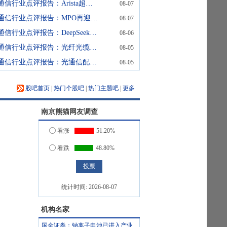
通信行业点评报告：Arista超预期，交换网络利好不断
08-07
通信行业点评报告：MPO再迎利好
08-07
通信行业点评报告：DeepSeek官宣涨价，国产Token链核心受益
08-06
通信行业点评报告：光纤光缆配置时点已至
08-05
通信行业点评报告：光通信配置时刻已至
08-05
股吧首页
|
热门个股吧
|
热门主题吧
|
更多
南京熊猫
网友调查
看涨
51.20%
看跌
48.80%
统计时间:
2026-08-07
机构名家
国金证券：钠离子电池已进入产业