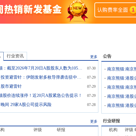
讯
行业资讯
公告
更多
南京熊猫：截至2026年7月20日A股股东人数为105585户
07-30
南京熊猫:南京
7月29日投资避雷针：伊朗发射多枚导弹袭击驻中东美军 WTI原油期货早盘一度涨超5%
07-29
9日股市避雷针
07-29
南京熊猫:南京
猫股价连续涨停！近20只A股紧急公告提示！
07-29
日晚间 29家A股公司提示风险
07-28
行业研报
更多
机构
评级
研报
机构
评级