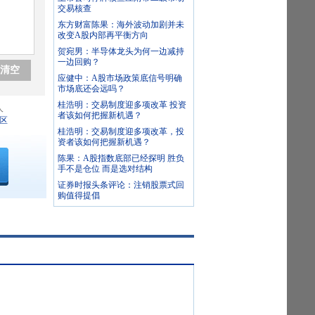
交易核查
东方财富陈果：海外波动加剧并未
改变A股内部再平衡方向
贺宛男：半导体龙头为何一边减持
一边回购？
清空
应健中：A股市场政策底信号明确
市场底还会远吗？
桂浩明：交易制度迎多项改革 投资
人
者该如何把握新机遇？
区
桂浩明：交易制度迎多项改革，投
资者该如何把握新机遇？
陈果：A股指数底部已经探明 胜负
手不是仓位 而是选对结构
证券时报头条评论：注销股票式回
购值得提倡