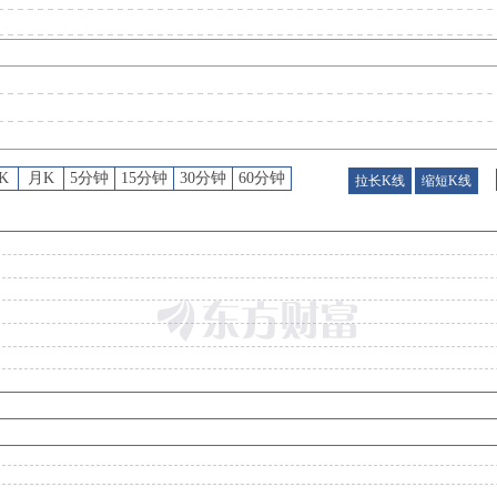
股东户数
：
2026年07月30日公布截止2026年07月20日股东户数105585户，比上期减少17
公告
：
2026年07月29日发布《南京熊猫:南京熊猫股票交易异常波动公告》
K
月K
5分钟
15分钟
30分钟
60分钟
拉长K线
缩短K线