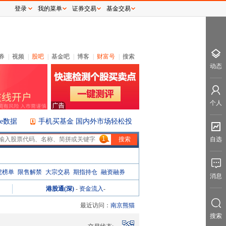
登录
我的菜单
证券交易
基金交易
券
|
视频
|
股吧
|
基金吧
|
博客
|
财富号
|
搜索
动态
个人
ice数据
手机买基金 国内外市场轻松投
1
自选
虎榜单
限售解禁
大宗交易
期指持仓
融资融券
消息
港股通(深)
-
资金流入
-
最近访问：
南京熊猫
搜索