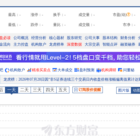
最高：
-
涨停：
-
换手：
-
成交量：
-
市盈(动)
：
-
最低：
-
跌停：
-
量比：
-
成交额：
-
市净：
-
盘必读
公司概况
经营分析
核心题材
股东研究
公司大事
股本结构
财务分析
金流向
主力控盘
机构散户
龙虎榜单
深度数据
大宗交易
智能点评
融资融券
吧
机构散户
精准买卖点
大单成交
盈利预测
机构调研
问董秘
龙虎榜
：
2026年07月28日因“非S证券连续三个交易日内收盘价格涨幅偏离值累计达到20%的证券”披露龙虎
龙虎榜
：
2026年07月27日因“有价格涨跌幅限制的日收盘价格涨幅偏离值达到7%的前五只证券”披露龙虎榜
后
一天
二天
三天
四天
五天
订阅股价提醒
图片版
动
股权质押
：
截止2026年07月24日质押总比例15.64%，质押总股数1.05亿股，质押总笔数
公告
：
2026年07月23日发布《南京熊猫:港股公告:須予披露交易認購結構性存款產
股东户数
：
2026年07月20日公布截止2026年07月10日股东户数107338户，比上期减少13
股权质押
：
截止2026年07月17日质押总比例15.64%，质押总股数1.05亿股，质押总笔数
预约披露日
：
2026年半年报预约2026年08月27日披露
股权质押
：
截止2026年07月31日质押总比例15.64%，质押总股数1.05亿股，质押总笔数