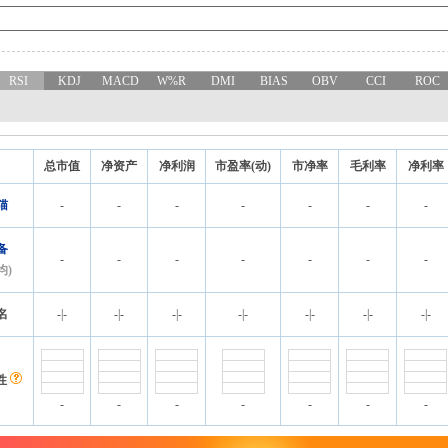
RSI
KDJ
MACD
W%R
DMI
BIAS
OBV
CCI
ROC
总市值
净资产
净利润
市盈率(动)
市净率
毛利率
净利率
猫
-
-
-
-
-
-
-
备
-
-
-
-
-
-
-
均)
名
-
|
-
-
|
-
-
|
-
-
|
-
-
|
-
-
|
-
-
|
-
性
-
-
-
-
-
-
-