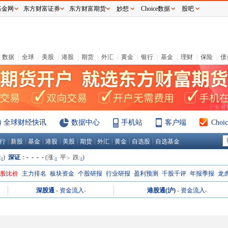
基金网
东方财富证券
东方财富期货
妙想
Choice数据
股吧
数据
|
全球
|
美股
|
港股
|
期货
|
外汇
|
黄金
|
银行
|
基金
|
理财
|
保险
|
债
全球财经快讯
数据中心
手机站
客户端
Cho
|
|
|
|
|
|
|
|
|
行
新股
基金
港股
美股
期货
外汇
黄金
自选股
自选基金
:
-
)
深证
：
- - - -
(涨:
-
平:
-
跌:
-
)
H股比价
主力排名
板块资金
个股研报
行业研报
盈利预测
千股千评
年报季报
龙
深股通
-
资金流入
-
港股通(沪)
-
资金流入
-