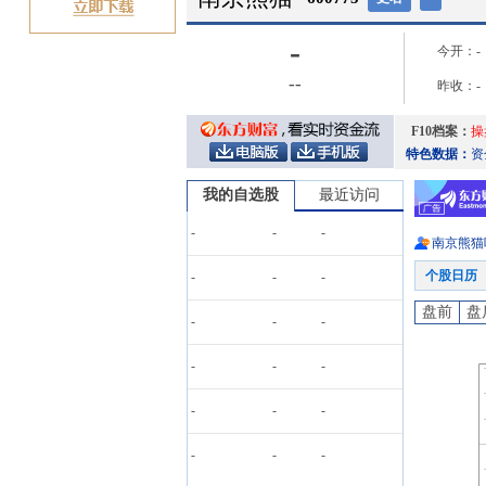
-
今开：
-
-
-
昨收：
-
F10档案：
操
特色数据：
资
我的自选股
最近访问
-
-
-
南京熊猫
个股日历
-
-
-
盘前
盘
-
-
-
-
-
-
-
-
-
-
-
-