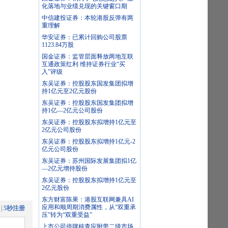
化落地与业绩兑现的关键窗口期
中信建投证券：本轮港股反弹有两
重理解
华安证券：已累计回购公司股票
1123.84万股
国金证券：监管层面释放两地互联
互通政策红利 维持证券行业“买
入”评级
东吴证券：控股股东国发集团拟增
持1亿元至2亿元股份
东吴证券：控股股东国发集团拟增
持1亿—2亿元公司股份
东吴证券：控股股东拟增持1亿元至
2亿元公司股份
东吴证券：控股股东拟增持1亿元-2
亿元公司股份
东吴证券：苏州国际发展集团拟1亿
—2亿元增持股份
东吴证券：控股股东拟增持1亿元至
2亿元股份
东方财富陈果：港股互联网兼具AI
应用和顺周期消费属性，从“双重承
|
5秒注册
压”转为“双重受益”
上市公司停牌核查应附带二级市场