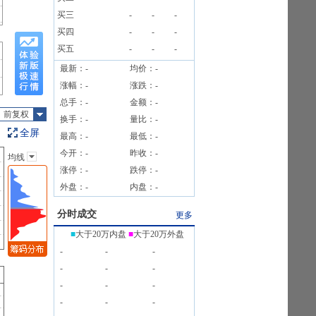
53户
买三
-
-
-
买四
-
-
-
买五
-
-
-
最新：
-
均价：
-
涨幅：
-
涨跌：
-
总手：
-
金额：
-
前复权
换手：
-
量比：
-
全屏
最高：
-
最低：
-
今开：
-
昨收：
-
均线
主图指标
涨停：
-
跌停：
-
无
外盘：
-
内盘：
-
均线
EXPMA
分时成交
更多
SAR
■
大于20万内盘
■
大于20万外盘
BOLL
-
-
-
BBI
-
-
-
-
-
-
-
-
-