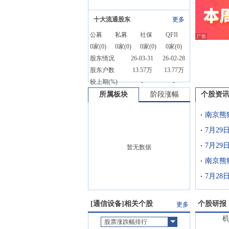
十大流通股东
更多
公募
私募
社保
QFII
0
家(
0
)
0
家(
0
)
0
家(
0
)
0
家(
0
)
股东情况
26-03-31
26-02-28
股东户数
13.57万
13.77万
较上期(%)
-
-
所属板块
阶段涨幅
个股资
7月2
暂无数据
南京熊
7月28
[
通信设备
]相关个股
个股研报
更多
股票涨跌幅排行