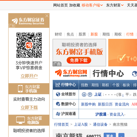
网站首页
加收藏
移动客户端
东方财富
天天
关
闭
财经
|
焦点
|
股票
|
新股
|
期指
|
期权
|
行情
|
行情中心
|
|
|
|
|
指数
期指
期权
个股
板块
排
全球股市
上证
：
- - - -
(涨:
-
平:
-
跌
数据中心
新股申购
新股日历
资金流向
A
沪深港通
沪股通
-
资金流入
-
行情首页
上证A股
通信设备
南京熊猫
南京熊猫
600775
更名
-