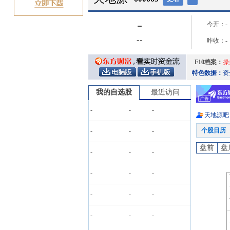
-
今开：
-
-
-
昨收：
-
F10档案：
操
特色数据：
资
我的自选股
最近访问
-
-
-
天地源
吧
个股日历
-
-
-
盘前
盘
-
-
-
-
-
-
-
-
-
-
-
-