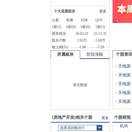
十大流通股东
更多
公募
私募
社保
QFII
1
家(
1
)
0
家(
0
)
0
家(
0
)
3
家(
3
)
股东情况
26-03-31
25-12-31
股东户数
2.63万
2.69万
较上期(%)
-1.98
-7.29
所属板块
阶段涨幅
个股资
天地源
暂无数据
天地源
天地源
[
房地产开发
]相关个股
个股研报
更多
机构
股票涨跌幅排行