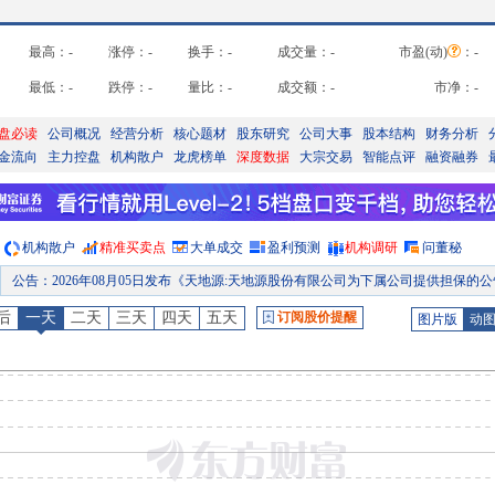
最高：
-
涨停：
-
换手：
-
成交量：
-
市盈(动)
：
-
最低：
-
跌停：
-
量比：
-
成交额：
-
市净：
-
盘必读
公司概况
经营分析
核心题材
股东研究
公司大事
股本结构
财务分析
金流向
主力控盘
机构散户
龙虎榜单
深度数据
大宗交易
智能点评
融资融券
机构散户
精准买卖点
大单成交
盈利预测
机构调研
问董秘
公告
：
2026年08月05日发布《天地源:天地源股份有限公司为下属公司提供担保的公告》等2条
股权质押
：
截止2026年07月31日质押总比例22.8%，质押总股数1.97亿股，质押总
后
一天
二天
三天
四天
五天
订阅股价提醒
图片版
动
公告
：
2026年07月30日发布《天地源:天地源股份有限公司关于公司2025年年度报告信息披露监管问询函的回复公告》等2条
股权质押
：
截止2026年07月24日质押总比例22.8%，质押总股数1.97亿股，质押总
股权质押
：
截止2026年07月17日质押总比例22.8%，质押总股数1.97亿股，质押总
业绩预告
：
2026年07月15日发布，2026年中报预告
预约披露日
：
2026年半年报预约2026年08月27日披露
公告
：
2026年08月08日发布《天地源:天地源股份有限公司关于控股股东部分股份质押的公