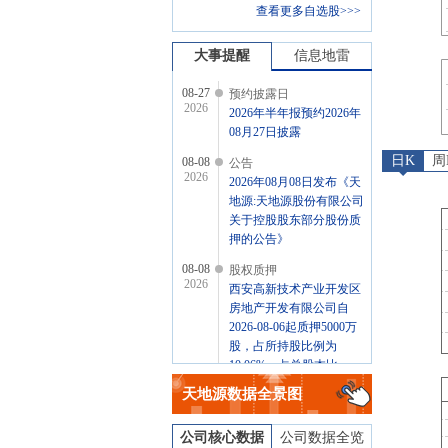
查看更多自选股>>>
大事提醒
信息地雷
08-27
预约披露日
2026
2026年半年报预约2026年
08月27日披露
日K
周
08-08
公告
2026
2026年08月08日发布《天
地源:天地源股份有限公司
关于控股股东部分股份质
押的公告》
08-08
股权质押
2026
西安高新技术产业开发区
房地产开发有限公司自
2026-08-06起质押5000万
股，占所持股比例为
10.06%，占总股本比
5.79%，累计质押2.47亿
天地源
数据全景图
股，占所持股比例为
49.70%，占总股本比
公司核心数据
公司数据全览
28.58%