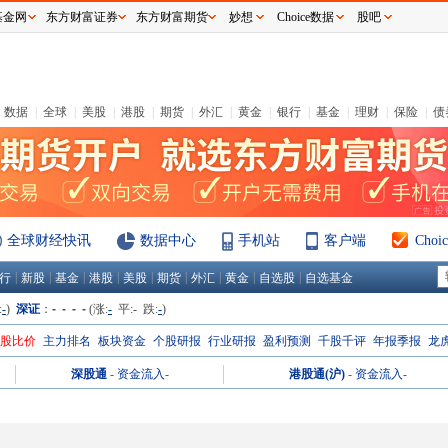
基金网
东方财富证券
东方财富期货
妙想
Choice数据
股吧
数据
|
全球
|
美股
|
港股
|
期货
|
外汇
|
黄金
|
银行
|
基金
|
理财
|
保险
|
债
全球财经快讯
数据中心
手机站
客户端
Cho
|
|
|
|
|
|
|
|
|
行
新股
基金
港股
美股
期货
外汇
黄金
自选股
自选基金
:
-
)
深证
：
- - - -
(涨:
-
平:
-
跌:
-
)
H股比价
主力排名
板块资金
个股研报
行业研报
盈利预测
千股千评
年报季报
龙
深股通
-
资金流入
-
港股通(沪)
-
资金流入
-