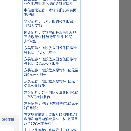
化落地与业绩兑现的关键窗口期
中信建投证券：本轮港股反弹有两
重理解
华安证券：已累计回购公司股票
1123.84万股
国金证券：监管层面释放两地互联
互通政策红利 维持证券行业“买
入”评级
东吴证券：控股股东国发集团拟增
持1亿元至2亿元股份
东吴证券：控股股东国发集团拟增
持1亿—2亿元公司股份
东吴证券：控股股东拟增持1亿元至
2亿元公司股份
东吴证券：控股股东拟增持1亿元-2
亿元公司股份
东吴证券：苏州国际发展集团拟1亿
—2亿元增持股份
东吴证券：控股股东拟增持1亿元至
2亿元股份
东方财富陈果：港股互联网兼具AI
应用和顺周期消费属性，从“双重承
|
5秒注册
压”转为“双重受益”
上市公司停牌核查应附带二级市场