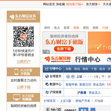
网站首页
加收藏
移动客户端
东方财富
天天
关
闭
财经
|
焦点
|
股票
|
新股
|
期指
|
期权
|
行情
|
行情中心
|
|
|
|
|
指数
期指
期权
个股
板块
排
全球股市
上证
：
- - - -
(涨:
-
平:
-
跌
数据中心
新股申购
新股日历
资金流向
A
沪深港通
沪股通
-
资金流入
-
行情首页
上证A股
房地产开发
天地源
天地源
600665
更名
-