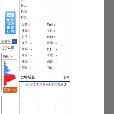
.58%
买三
-
-
-
6笔
买四
-
-
-
买五
-
-
-
最新：
-
均价：
-
涨幅：
-
涨跌：
-
总手：
-
金额：
-
前复权
换手：
-
量比：
-
全屏
最高：
-
最低：
-
今开：
-
昨收：
-
均线
主图指标
涨停：
-
跌停：
-
无
外盘：
-
内盘：
-
均线
EXPMA
分时成交
更多
SAR
■
大于20万内盘
■
大于20万外盘
BOLL
-
-
-
BBI
-
-
-
-
-
-
-
-
-