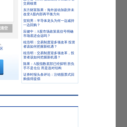
交易核查
东方财富陈果：海外波动加剧并未
改变A股内部再平衡方向
贺宛男：半导体龙头为何一边减持
一边回购？
清空
应健中：A股市场政策底信号明确
市场底还会远吗？
桂浩明：交易制度迎多项改革 投资
人
者该如何把握新机遇？
区
桂浩明：交易制度迎多项改革，投
资者该如何把握新机遇？
陈果：A股指数底部已经探明 胜负
手不是仓位 而是选对结构
证券时报头条评论：注销股票式回
购值得提倡