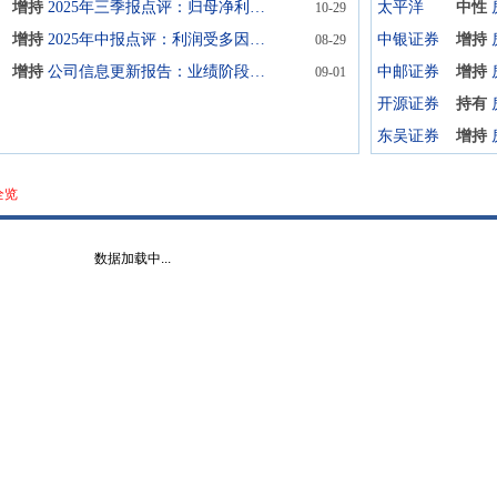
增持
2025年三季报点评：归母净利受多因素影响亏损，背靠国资改善现金流
太平洋
中性
10-29
增持
2025年中报点评：利润受多因素影响亏损加剧，盘活存量助力公司稳健经营
中银证券
增持
08-29
增持
公司信息更新报告：业绩阶段性承压，融资渠道保持畅通
中邮证券
增持
09-01
开源证券
持有
东吴证券
增持
全览