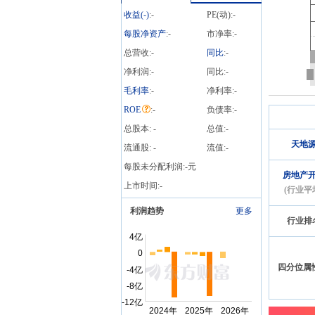
收益(
-
)
:
-
PE(动):
-
08-07
股权质押
2026
截止2026年08月07日质押
每股净资产
:
-
市净率:
-
总比例28.59%，质押总股
总营收:
-
同比
:
-
数2.47亿股，质押总笔数6
笔
净利润:
-
同比:
-
毛利率
:
-
净利率:
-
ROE
:
-
负债率:
-
总股本:
-
总值:
-
天地
流通股:
-
流值:
-
每股未分配利润:
-
元
房地产
上市时间:
-
(行业平
利润趋势
更多
行业排
四分位属