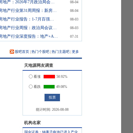
房地产：2026年7月政治局会议点评-加大逆周期调节力度，稳定房地产市场
08-04
房地产行业第31周周报：新房成交同比降幅收窄，二手房成交同比涨幅收窄政治局会议强调“稳定房地产市场”新房成交面积环比涨幅扩大、同比降幅收窄，二手房成交面积环比由正转负、
08-04
房地产行业报告：1-7月百强房企销售拿地降幅均收窄
08-03
房地产行业周报：政治局会议强调稳定房地产市场，新房二手房单周成交均增长
08-03
房地产行业深度报告：地产+AI工具系列报告之七：从AI投委会到可用的投研平台——AlphaChain产品化
07-31
股吧首页
|
热门个股吧
|
热门主题吧
|
更多
天地源
网友调查
看涨
50.92%
看跌
49.08%
统计时间:
2026-08-08
机构名家
国金证券：钠离子电池已进入产业