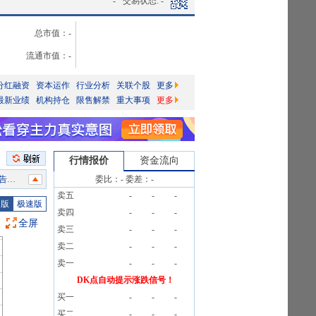
-
交易状态:
-
总市值：
-
流通市值：
-
分红融资
资本运作
行业分析
关联个股
更多
最新业绩
机构持仓
限售解禁
重大事项
更多
行情报价
资金流向
公告
委比：
-
委差：
-
卖五
-
-
-
笔数5笔
图版
极速版
卖四
-
-
-
公告
全屏
卖三
-
-
-
笔数5笔
卖二
-
-
-
笔数5笔
卖一
-
-
-
DK点自动提示涨跌信号！
买一
-
-
-
告》
买二
-
-
-