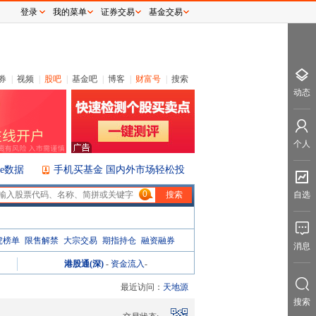
登录
我的菜单
证券交易
基金交易
券
|
视频
|
股吧
|
基金吧
|
博客
|
财富号
|
搜索
动态
个人
ice数据
手机买基金 国内外市场轻松投
0
自选
虎榜单
限售解禁
大宗交易
期指持仓
融资融券
消息
港股通(深)
-
资金流入
-
最近访问：
天地源
搜索