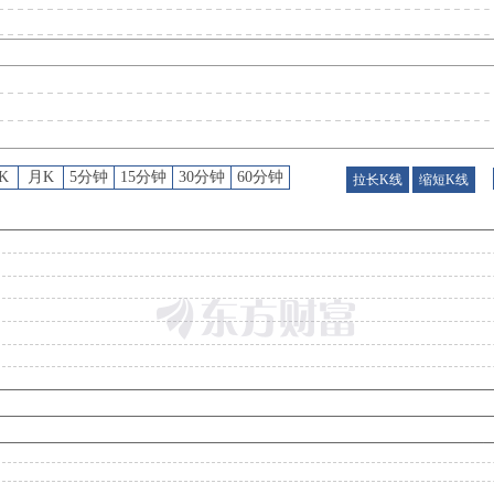
股权质押
：
西安高新技术产业开发区房地产开发有限公司自2026-08-06起质押5000万股，占所持股比例为10.06%，占总股本比5.79%，累计质押2.47亿股，占所持股比例为49.70%，占总股本比28
股权质押
：
截止2026年08月07日质押总比例28.59%，质押总股数2.47亿股，质押总笔数
K
月K
5分钟
15分钟
30分钟
60分钟
拉长K线
缩短K线