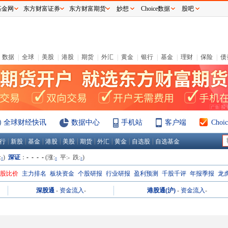
基金网
东方财富证券
东方财富期货
妙想
Choice数据
股吧
数据
|
全球
|
美股
|
港股
|
期货
|
外汇
|
黄金
|
银行
|
基金
|
理财
|
保险
|
债
全球财经快讯
数据中心
手机站
客户端
Cho
|
|
|
|
|
|
|
|
|
行
新股
基金
港股
美股
期货
外汇
黄金
自选股
自选基金
:
-
)
深证
：
- - - -
(涨:
-
平:
-
跌:
-
)
H股比价
主力排名
板块资金
个股研报
行业研报
盈利预测
千股千评
年报季报
龙
深股通
-
资金流入
-
港股通(沪)
-
资金流入
-