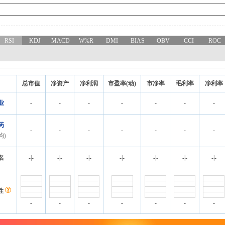
RSI
KDJ
MACD
W%R
DMI
BIAS
OBV
CCI
ROC
总市值
净资产
净利润
市盈率(动)
市净率
毛利率
净利率
业
-
-
-
-
-
-
-
药
-
-
-
-
-
-
-
均)
名
-
|
-
-
|
-
-
|
-
-
|
-
-
|
-
-
|
-
-
|
-
性
-
-
-
-
-
-
-