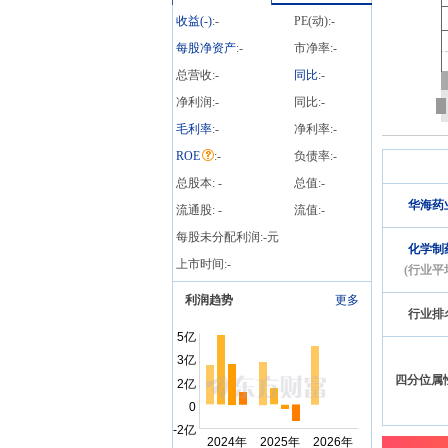
有限公司关于获得药品注
收益(
-
)
:
-
PE(动):
-
册证书的公告》
每股净资产
:
-
市净率:
-
总营收:
-
同比
:
-
净利润:
-
同比:
-
毛利率
:
-
净利率:
-
ROE
:
-
负债率:
-
总股本:
-
总值:
-
华海药
流通股:
-
流值:
-
每股未分配利润:
-
元
化学制
上市时间:
-
(行业平
利润趋势
更多
行业排
四分位属