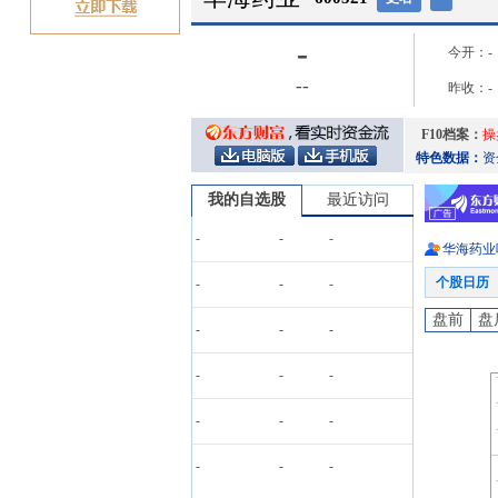
-
今开：
-
-
-
昨收：
-
F10档案：
操
特色数据：
资
我的自选股
最近访问
-
-
-
华海药业
个股日历
-
-
-
盘前
盘
-
-
-
-
-
-
-
-
-
-
-
-