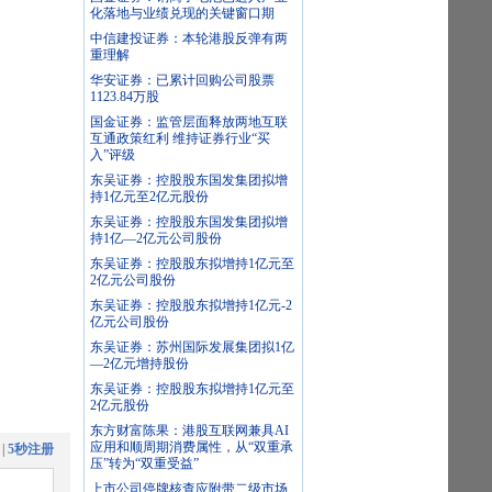
化落地与业绩兑现的关键窗口期
中信建投证券：本轮港股反弹有两
重理解
华安证券：已累计回购公司股票
1123.84万股
国金证券：监管层面释放两地互联
互通政策红利 维持证券行业“买
入”评级
东吴证券：控股股东国发集团拟增
持1亿元至2亿元股份
东吴证券：控股股东国发集团拟增
持1亿—2亿元公司股份
东吴证券：控股股东拟增持1亿元至
2亿元公司股份
东吴证券：控股股东拟增持1亿元-2
亿元公司股份
东吴证券：苏州国际发展集团拟1亿
—2亿元增持股份
东吴证券：控股股东拟增持1亿元至
2亿元股份
东方财富陈果：港股互联网兼具AI
应用和顺周期消费属性，从“双重承
|
5秒注册
压”转为“双重受益”
上市公司停牌核查应附带二级市场