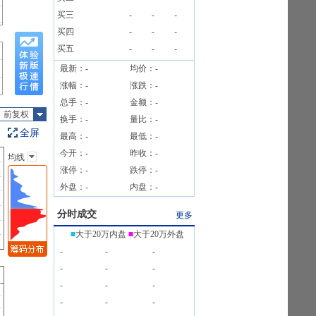
告》
买三
-
-
-
告》
买四
-
-
-
买五
-
-
-
最新：
-
均价：
-
涨幅：
-
涨跌：
-
总手：
-
金额：
-
前复权
换手：
-
量比：
-
全屏
最高：
-
最低：
-
今开：
-
昨收：
-
均线
主图指标
涨停：
-
跌停：
-
无
外盘：
-
内盘：
-
均线
EXPMA
分时成交
更多
SAR
■
大于20万内盘
■
大于20万外盘
BOLL
-
-
-
BBI
-
-
-
-
-
-
-
-
-