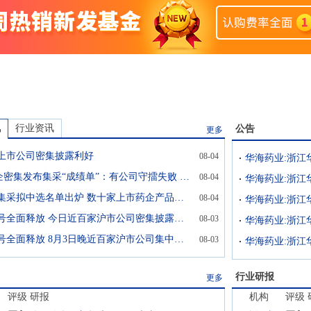
讯
行业资讯
公告
更多
上市公司密集披露利好
08-04
A股药企密集发布集采“成绩单”：有公司守擂失败 也有“光脚者”成功突围
08-04
第12批集采拟中选名单出炉 数十家上市药企产品入围
08-04
积极信号全面释放 今日近百家沪市公司密集披露利好
08-03
积极信号全面释放 8月3日晚近百家沪市公司集中释放利好信号
08-03
行业研报
更多
评级
研报
机构
评级