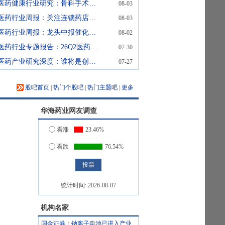
医药健康行业研究：骨科手术机器人：支付环境持续改善，行业迈入商业化提速期
08-03
医药行业周报：关注连锁药店同店增长恢复
08-03
医药行业周报：龙头中报催化临近，关注创新药产业链业绩成长
08-02
医药行业专题报告：26Q2医药持仓创新低，关注板块估值修复机会
07-30
医药产业研究深度：谁将是创新药中2025年的三星、美光和SK海力士
07-27
股吧首页
|
热门个股吧
|
热门主题吧
|
更多
华海药业
网友调查
看涨
23.46%
看跌
76.54%
统计时间:
2026-08-07
机构名家
国金证券：钠离子电池已进入产业