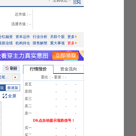
-
交易状态:
-
总市值：
-
流通市值：
-
分红融资
资本运作
行业分析
关联个股
更多
最新业绩
机构持仓
限售解禁
重大事项
更多
行情报价
资金流向
3笔
委比：
-
委差：
-
卖五
-
-
-
公告
图版
极速版
卖四
-
-
-
告》
全屏
卖三
-
-
-
3笔
卖二
-
-
-
告》
卖一
-
-
-
3笔
DK点自动提示涨跌信号！
买一
-
-
-
告》
买二
-
-
-