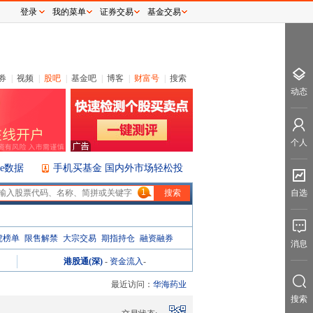
登录
我的菜单
证券交易
基金交易
券
|
视频
|
股吧
|
基金吧
|
博客
|
财富号
|
搜索
动态
个人
ice数据
手机买基金 国内外市场轻松投
1
自选
虎榜单
限售解禁
大宗交易
期指持仓
融资融券
消息
港股通(深)
-
资金流入
-
最近访问：
华海药业
搜索