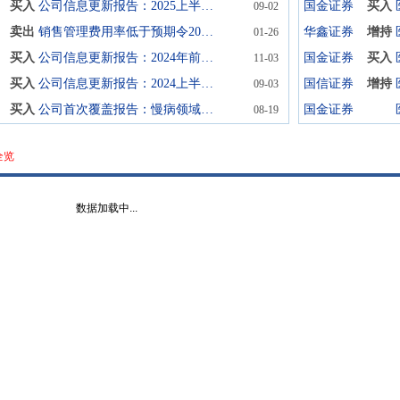
买入
公司信息更新报告：2025上半年业绩有所波动，在研项目快速推进
国金证券
买入
09-02
卖出
销售管理费用率低于预期令2024年预告净利润超预期；下调目标价至人民币14元；卖出
华鑫证券
增持
01-26
买入
公司信息更新报告：2024年前三季度业绩快速增长，在研项目进展顺利
国金证券
买入
11-03
买入
公司信息更新报告：2024上半年业绩快速增长，国内制剂业务强劲增长
国信证券
增持
09-03
买入
公司首次覆盖报告：慢病领域龙头企业，迎来业绩收获期
国金证券
08-19
全览