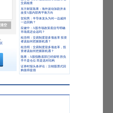
交易核查
东方财富陈果：海外波动加剧并未
改变A股内部再平衡方向
贺宛男：半导体龙头为何一边减持
一边回购？
清空
应健中：A股市场政策底信号明确
市场底还会远吗？
桂浩明：交易制度迎多项改革 投资
人
者该如何把握新机遇？
区
桂浩明：交易制度迎多项改革，投
资者该如何把握新机遇？
陈果：A股指数底部已经探明 胜负
手不是仓位 而是选对结构
证券时报头条评论：注销股票式回
购值得提倡