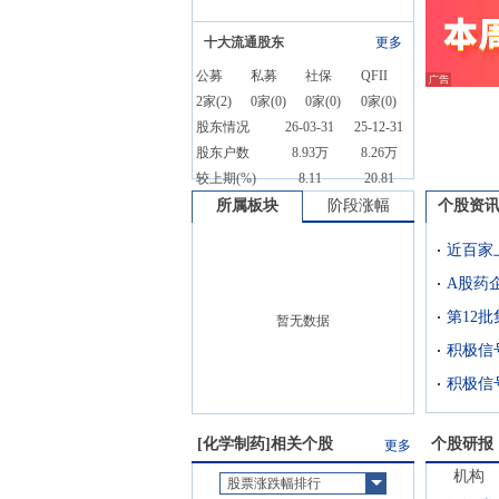
十大流通股东
更多
公募
私募
社保
QFII
2
家(
2
)
0
家(
0
)
0
家(
0
)
0
家(
0
)
股东情况
26-03-31
25-12-31
股东户数
8.93万
8.26万
较上期(%)
8.11
20.81
所属板块
阶段涨幅
个股资
近百家
暂无数据
[
化学制药
]相关个股
个股研报
更多
机构
股票涨跌幅排行