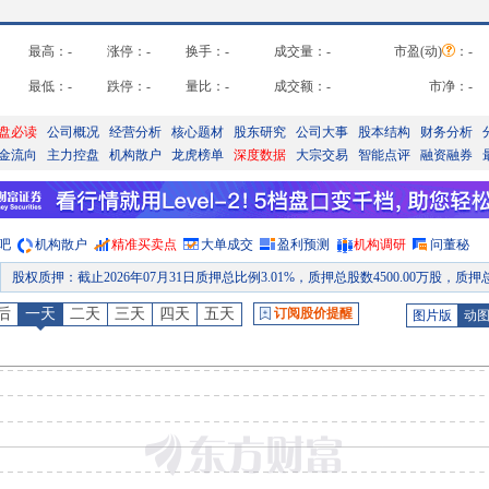
最高：
-
涨停：
-
换手：
-
成交量：
-
市盈(动)
：
-
最低：
-
跌停：
-
量比：
-
成交额：
-
市净：
-
盘必读
公司概况
经营分析
核心题材
股东研究
公司大事
股本结构
财务分析
金流向
主力控盘
机构散户
龙虎榜单
深度数据
大宗交易
智能点评
融资融券
吧
机构散户
精准买卖点
大单成交
盈利预测
机构调研
问董秘
股权质押
：
截止2026年07月31日质押总比例3.01%，质押总股数4500.00万股，质押总笔数
公告
：
2026年07月30日发布《华海药业:浙江华海药业股份有限公司关于签订募集资金四方监管协议的公告》等2条
后
一天
二天
三天
四天
五天
订阅股价提醒
图片版
动
公告
：
2026年07月25日发布《华海药业:浙江华海药业股份有限公司关于下属子公司获得药物临床试验许可的公
股权质押
：
截止2026年07月24日质押总比例3.01%，质押总股数4500.00万股，质押总笔数
公告
：
2026年07月24日发布《华海药业:浙江华海药业股份有限公司关于获得药品注册证书的公
股权质押
：
截止2026年07月17日质押总比例3.01%，质押总股数4500.00万股，质押总笔数
预约披露日
：
2026年半年报预约2026年08月27日披露
公告
：
2026年08月03日发布《华海药业:浙江华海药业股份有限公司关于公司产品拟中选第十二批全国药品集中采购的公