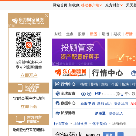
网站首页
加收藏
移动客户端
东方财富
天天
关
闭
财经
|
焦点
|
股票
|
新股
|
期指
|
期权
|
行情
|
行情中心
|
|
|
|
|
指数
期指
期权
个股
板块
排
全球股市
上证
：
- - - -
(涨:
-
平:
-
跌
数据中心
新股申购
新股日历
资金流向
A
沪深港通
沪股通
-
资金流入
-
行情首页
上证A股
化学制药
华海药业
华海药业
600521
更名
-