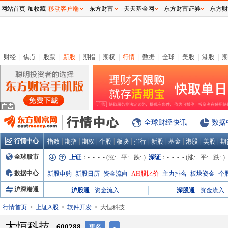
网站首页
加收藏
移动客户端
东方财富
天天基金网
东方财富证券
东方财
财经
|
焦点
|
股票
|
新股
|
期指
|
期权
|
行情
|
数据
|
全球
|
美股
|
港股
|
期
全球财经快讯
数据
行情中心
|
|
|
|
|
|
|
|
|
|
指数
期指
期权
个股
板块
排行
新股
基金
港股
美股
期
全球股市
上证
：
- - - -
(涨:
-
平:
-
跌:
-
)
深证
：
- - - -
(涨:
-
平:
-
跌:
-
)
数据中心
新股申购
新股日历
资金流向
AH股比价
主力排名
板块资金
个
沪深港通
沪股通
-
资金流入
-
深股通
-
资金流入
-
行情首页
上证A股
软件开发
大恒科技
大恒科技
600288
更名
-