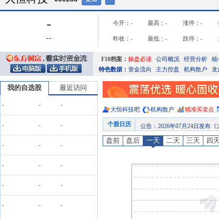
-
今开：
-
最高：
-
涨停：
-
-
-
昨收：
-
最低：
-
跌停：
-
F10档案：
操盘必读
公司概况
经营分析
核
特色数据：
资金流向
主力控盘
机构散户
龙
我的自选股
最近访问
-
-
-
大恒科技
吧
机构散户
精准买卖点
个股日历
公告
：
2026年07月24日发布《大恒
-
-
-
公告
：
2026年07月23日发布《大恒科技:大
盘前
盘后
一天
二天
三天
四
-
-
-
公告
：
2026年07月22日发布
公告
：
2026年07月21日发布《大恒科
-
-
-
龙虎榜
：
2026年07月21日因“非
-
-
-
预约披露日
：
2026年半年报预约
股东大会
：
于2026-08-24
-
-
-
公告
：
2026年08月08日发布《大恒