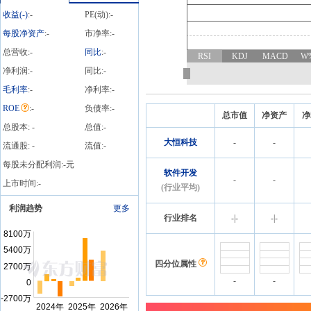
额的公告》
收益(
-
)
:
-
PE(动):
-
每股净资产
:
-
市净率:
-
总营收:
-
同比
:
-
RSI
KDJ
MACD
W
净利润:
-
同比:
-
毛利率
:
-
净利率:
-
ROE
:
-
负债率:
-
总市值
净资产
净
总股本:
-
总值:
-
大恒科技
-
-
流通股:
-
流值:
-
每股未分配利润:
-
元
软件开发
-
-
上市时间:
-
(行业平均)
利润趋势
更多
行业排名
-
|
-
-
|
-
四分位属性
-
-