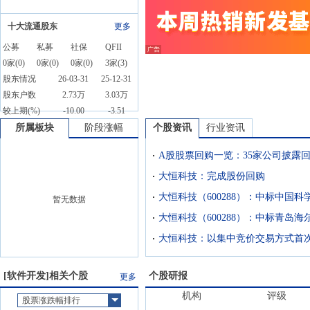
十大流通股东
更多
公募
私募
社保
QFII
0
家(
0
)
0
家(
0
)
0
家(
0
)
3
家(
3
)
股东情况
26-03-31
25-12-31
股东户数
2.73万
3.03万
较上期(%)
-10.00
-3.51
所属板块
阶段涨幅
个股资讯
行业资讯
A股股票回购一览：35家公司披露
大恒科技：完成股份回购
暂无数据
[
软件开发
]相关个股
个股研报
更多
机构
评级
股票涨跌幅排行