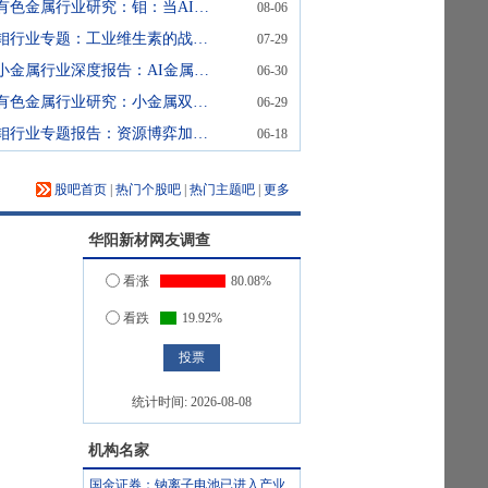
有色金属行业研究：钼：当AI遇上能化与制造，价格剑指新高
08-06
钼行业专题：工业维生素的战略崛起
07-29
小金属行业深度报告：AI金属乘风破浪（一）：锡、铟、铪的春天
06-30
有色金属行业研究：小金属双周谈：继续看好AI叙事和基本面强共振的钽、钨、稀土、钼等
06-29
钼行业专题报告：资源博弈加剧，新兴需求打开成长空间
06-18
股吧首页
|
热门个股吧
|
热门主题吧
|
更多
华阳新材
网友调查
看涨
80.08%
看跌
19.92%
统计时间:
2026-08-08
机构名家
国金证券：钠离子电池已进入产业