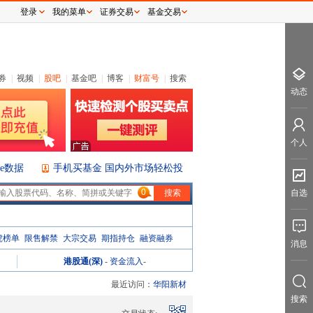
登录
我的菜单
证券交易
基金交易
券
|
视频
|
股吧
|
基金吧
|
博客
|
财富号
|
搜索
动态
个人
ice数据
手机买基金 国内外市场轻松投
0
自选
虎榜单
限售解禁
大宗交易
期指持仓
融资融券
消息
港股通(深)
-
资金流入
-
最近访问：
华阳新材
搜索