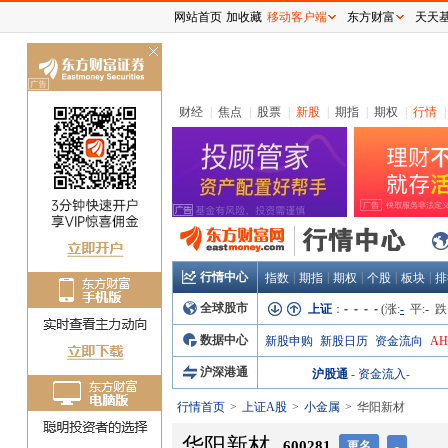
网站首页
加收藏
移动客户端
东方财富
天天
关
闭
财经
|
焦点
|
股票
|
新股
|
期指
|
期权
|
行情
|
行情中心
|
|
|
|
|
指数
期指
期权
个股
板块
排
全球股市
上证
：
- - - -
(涨:
-
平:
-
跌
数据中心
新股申购
新股日历
资金流向
A
沪深港通
沪股通
-
资金流入
-
行情首页
上证A股
小金属
华阳新材
华阳新材
600281
更名
-