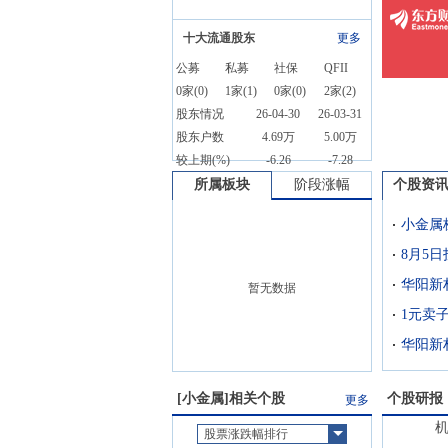
十大流通股东
更多
公募
私募
社保
QFII
0
家(
0
)
1
家(
1
)
0
家(
0
)
2
家(
2
)
股东情况
26-04-30
26-03-31
股东户数
4.69万
5.00万
较上期(%)
-6.26
-7.28
所属板块
阶段涨幅
个股资
小金属
华阳新
暂无数据
华阳新
[
小金属
]相关个股
个股研报
更多
股票涨跌幅排行