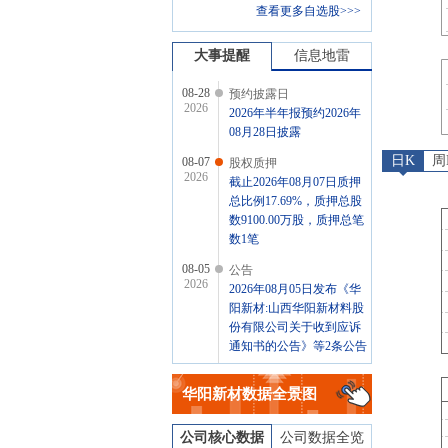
查看更多自选股>>>
大事提醒
信息地雷
08-28
预约披露日
2026
2026年半年报预约2026年
08月28日披露
日K
周
08-07
股权质押
2026
截止2026年08月07日质押
总比例17.69%，质押总股
数9100.00万股，质押总笔
数1笔
08-05
公告
2026
2026年08月05日发布《华
阳新材:山西华阳新材料股
份有限公司关于收到应诉
通知书的公告》等2条公告
07-31
股权质押
2026
华阳新材
数据全景图
截止2026年07月31日质押
总比例17.69%，质押总股
数9100.00万股，质押总笔
公司核心数据
公司数据全览