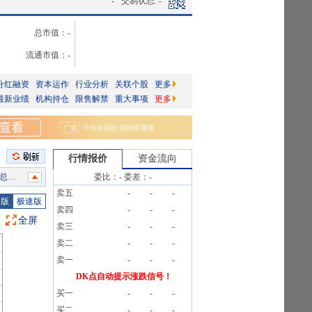
-
交易状态:
-
总市值：
-
流通市值：
-
分红融资
资本运作
行业分析
关联个股
更多
最新业绩
机构持仓
限售解禁
重大事项
更多
行情报价
资金流向
1笔
委比：
-
委差：
-
卖五
-
-
-
公告
图版
极速版
卖四
-
-
-
人民币1元。
全屏
卖三
-
-
-
告》
卖二
-
-
-
资产出售
卖一
-
-
-
1笔
DK点自动提示涨跌信号！
买一
-
-
-
1笔
买二
-
-
-