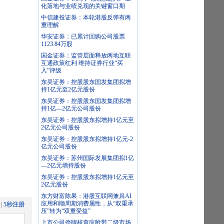
化落地与业绩兑现的关键窗口期
中信建投证券：本轮港股反弹有两
重理解
华安证券：已累计回购公司股票
1123.84万股
国金证券：监管层面释放两地互联
互通政策红利 维持证券行业“买
入”评级
东吴证券：控股股东国发集团拟增
持1亿元至2亿元股份
东吴证券：控股股东国发集团拟增
持1亿—2亿元公司股份
东吴证券：控股股东拟增持1亿元至
2亿元公司股份
东吴证券：控股股东拟增持1亿元-2
亿元公司股份
东吴证券：苏州国际发展集团拟1亿
—2亿元增持股份
东吴证券：控股股东拟增持1亿元至
2亿元股份
东方财富陈果：港股互联网兼具AI
应用和顺周期消费属性，从“双重承
|
5秒注册
压”转为“双重受益”
上市公司停牌核查应附带二级市场