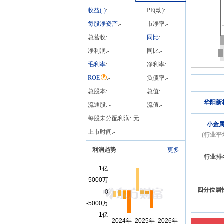
数1笔
收益(
-
)
:
-
PE(动):
-
每股净资产
:
-
市净率:
-
总营收:
-
同比
:
-
净利润:
-
同比:
-
毛利率
:
-
净利率:
-
ROE
:
-
负债率:
-
总股本:
-
总值:
-
华阳新
流通股:
-
流值:
-
每股未分配利润:
-
元
小金
上市时间:
-
(行业平
利润趋势
更多
行业排
四分位属