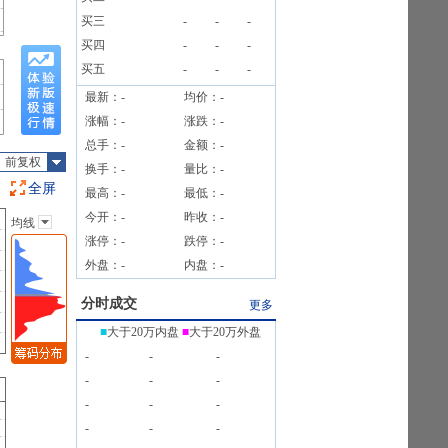
公告
买三
-
-
-
1笔
买四
-
-
-
买五
-
-
-
最新：
-
均价：
-
涨幅：
-
涨跌：
-
总手：
-
金额：
-
前复权
换手：
-
量比：
-
全屏
最高：
-
最低：
-
今开：
-
昨收：
-
均线
主图指标
涨停：
-
跌停：
-
无
外盘：
-
内盘：
-
均线
EXPMA
分时成交
更多
SAR
■
大于20万内盘
■
大于20万外盘
BOLL
-
-
-
BBI
-
-
-
-
-
-
-
-
-