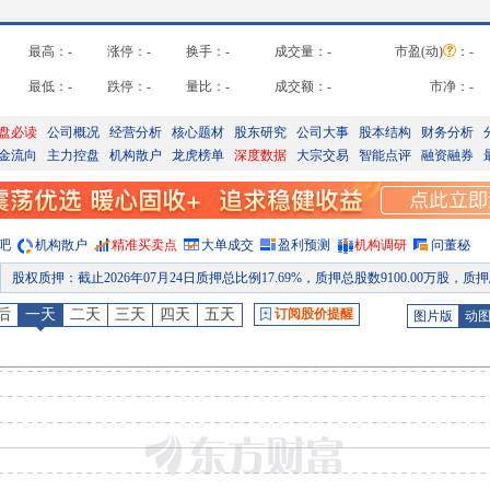
最高：
-
涨停：
-
换手：
-
成交量：
-
市盈(动)
：
-
最低：
-
跌停：
-
量比：
-
成交额：
-
市净：
-
盘必读
公司概况
经营分析
核心题材
股东研究
公司大事
股本结构
财务分析
金流向
主力控盘
机构散户
龙虎榜单
深度数据
大宗交易
智能点评
融资融券
吧
机构散户
精准买卖点
大单成交
盈利预测
机构调研
问董秘
股权质押
：
截止2026年07月24日质押总比例17.69%，质押总股数9100.00万股，质押总笔数
公告
：
2026年07月18日发布《华阳新材:山西华阳新材料股份有限公司2026年第四次临时股东会法律意见书》等2条
后
一天
二天
三天
四天
五天
订阅股价提醒
图片版
动
并购重组
：
为优化资产结构,提升公司运营质量,山西华阳新材料股份有限公司(以下简称“公司”)拟将全资子公司山西华阳生物降解新材料有限责任公司(以下简称“生物新材公司”)100%股权以非公开协议方式转让给公司控股股东太原化学工业集团有限公司(以下简称“太化集团”),转让价格为
公告
：
2026年07月17日发布《华阳新材:山西华阳新材料股份有限公司关于出售全资子公司100%股权暨关联交易完成的公
关联交易
：
2026年07月17日公布与太原化学工业集团有限公司(控股股东)发生1笔交易，合计金额1.00元，款项涉及
股权质押
：
截止2026年07月17日质押总比例17.69%，质押总股数9100.00万股，质押总笔数
预约披露日
：
2026年半年报预约2026年08月28日披露
股权质押
：
截止2026年08月07日质押总比例17.69%，质押总股数9100.00万股，质押总笔数