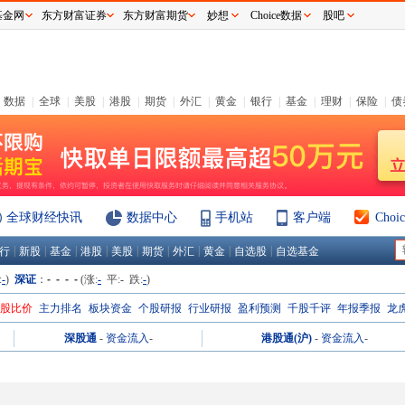
基金网
东方财富证券
东方财富期货
妙想
Choice数据
股吧
数据
|
全球
|
美股
|
港股
|
期货
|
外汇
|
黄金
|
银行
|
基金
|
理财
|
保险
|
债
全球财经快讯
数据中心
手机站
客户端
Cho
|
|
|
|
|
|
|
|
|
行
新股
基金
港股
美股
期货
外汇
黄金
自选股
自选基金
:
-
)
深证
：
- - - -
(涨:
-
平:
-
跌:
-
)
H股比价
主力排名
板块资金
个股研报
行业研报
盈利预测
千股千评
年报季报
龙
深股通
-
资金流入
-
港股通(沪)
-
资金流入
-