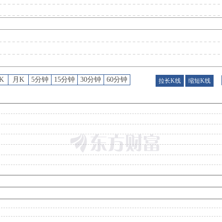
公告
：
2026年08月05日发布《华阳新材:山西华阳新材料股份有限公司关于收到应诉通知书的公告》等2条
股权质押
：
截止2026年07月31日质押总比例17.69%，质押总股数9100.00万股，质押总笔数
K
月K
5分钟
15分钟
30分钟
60分钟
拉长K线
缩短K线