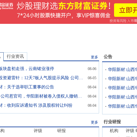
讯
行业资讯
公告
更多
板块盘初走强，云南锗业涨停
08-06
8月5日投资避雷针：12天7板人气股提示风险 公司暂未提供算力
08-05
材：关于选举职工董事的公告
08-04
1元卖子公司惹官司，华阳新材被卷入债权人撤销权纠纷，原告主张公司逃避债务
08-04
材：收到应诉通知书 涉及股权转让纠纷
08-04
行业研报
更多
机构
评级
研报
机构
评级