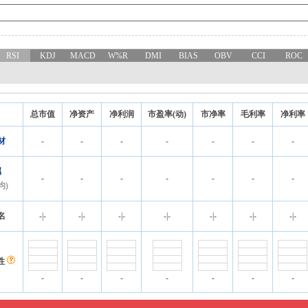
RSI
KDJ
MACD
W%R
DMI
BIAS
OBV
CCI
ROC
总市值
净资产
净利润
市盈率(动)
市净率
毛利率
净利率
材
-
-
-
-
-
-
-
属
-
-
-
-
-
-
-
均)
名
-
|
-
-
|
-
-
|
-
-
|
-
-
|
-
-
|
-
-
|
-
性
-
-
-
-
-
-
-