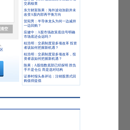
交易核查
东方财富陈果：海外波动加剧并未
改变A股内部再平衡方向
贺宛男：半导体龙头为何一边减持
一边回购？
清空
应健中：A股市场政策底信号明确
市场底还会远吗？
桂浩明：交易制度迎多项改革 投资
人
者该如何把握新机遇？
区
桂浩明：交易制度迎多项改革，投
资者该如何把握新机遇？
陈果：A股指数底部已经探明 胜负
手不是仓位 而是选对结构
证券时报头条评论：注销股票式回
购值得提倡