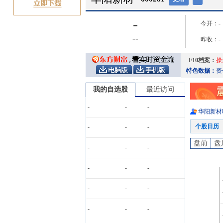
-
今开：
-
-
-
昨收：
-
F10档案：
操
特色数据：
资
我的自选股
最近访问
-
-
-
华阳新材
个股日历
-
-
-
盘前
盘
-
-
-
-
-
-
-
-
-
-
-
-