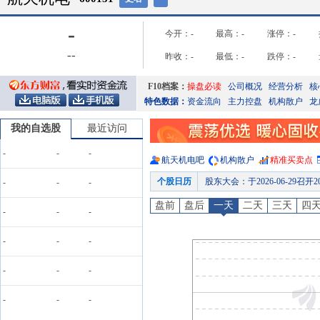
-
今开：
-
最高：
-
涨停：
-
-
-
昨收：
-
最低：
-
跌停：
-
F10档案：
操盘必读
公司概况
经营分析
核
特色数据：
资金流向
主力控盘
机构散户
龙
我的自选股
最近访问
-
-
-
航天机电
吧
机构散户
精准买卖点
个股日历
股东大会
：
于2026-06-29
-
-
-
公告
：
2026年06月27日发
盘前
盘后
一天
二天
三天
四
-
-
-
公告
：
2026年06月25日发布《航天
公告
：
2026年06月12日
-
-
-
公告
：
2026年05月07日发
-
-
-
预约披露日
：
2026年半年报预约
业绩预告
：
2026年07月15日
-
-
-
公告
：
2026年07月15日发