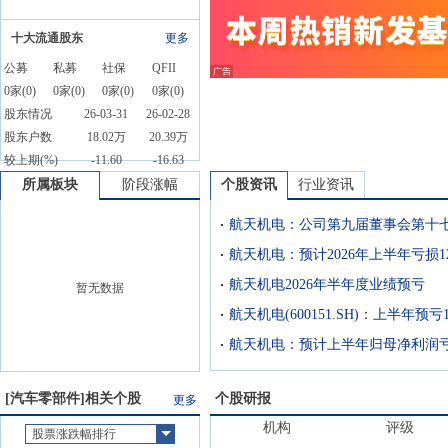
十大流通股东
更多
公募
私募
社保
QFII
0
家(
0
)
0
家(
0
)
0
家(
0
)
0
家(
0
)
股东情况
26-03-31
26-02-28
股东户数
18.02万
20.39万
较上期(%)
-11.60
-16.63
所属板块
阶段涨幅
个股资讯
行业资讯
航天机电2026年半年度业绩预亏
暂无数据
[
汽车零部件
]相关个股
个股研报
更多
机构
评级
股票涨跌幅排行