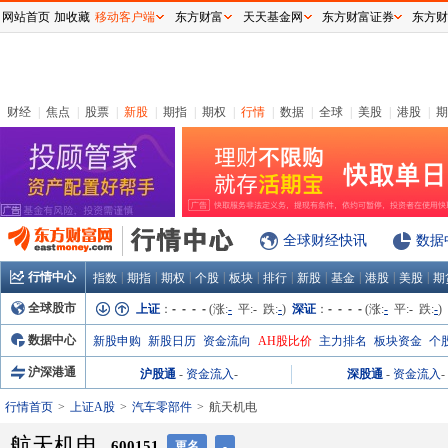
网站首页
加收藏
移动客户端
东方财富
天天基金网
东方财富证券
东方财
财经
|
焦点
|
股票
|
新股
|
期指
|
期权
|
行情
|
数据
|
全球
|
美股
|
港股
|
期
全球财经快讯
数据
行情中心
|
|
|
|
|
|
|
|
|
|
指数
期指
期权
个股
板块
排行
新股
基金
港股
美股
期
全球股市
上证
：
- - - -
(涨:
-
平:
-
跌:
-
)
深证
：
- - - -
(涨:
-
平:
-
跌:
-
)
数据中心
新股申购
新股日历
资金流向
AH股比价
主力排名
板块资金
个
沪深港通
沪股通
-
资金流入
-
深股通
-
资金流入
-
行情首页
上证A股
汽车零部件
航天机电
航天机电
600151
更名
-