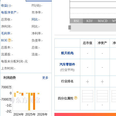
收益(
-
)
:
-
PE(动):
-
每股净资产
:
-
市净率:
-
总营收:
-
同比
:
-
RSI
KDJ
MACD
W
净利润:
-
同比:
-
毛利率
:
-
净利率:
-
ROE
:
-
负债率:
-
总市值
净资产
净
总股本:
-
总值:
-
航天机电
-
-
流通股:
-
流值:
-
每股未分配利润:
-
元
汽车零部件
-
-
上市时间:
-
(行业平均)
利润趋势
更多
行业排名
-
|
-
-
|
-
四分位属性
-
-