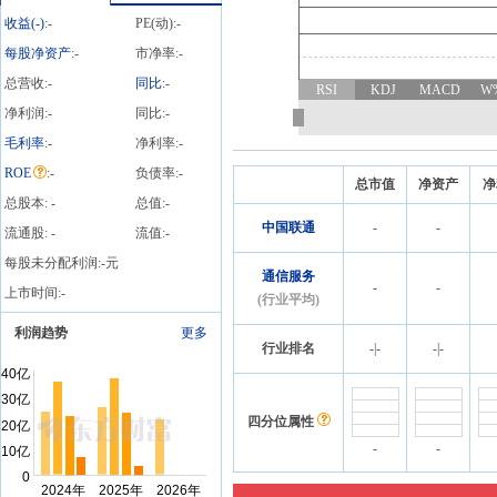
06-19
公告
2026
收益(
-
)
:
-
PE(动):
-
2026年06月19日发布《中
国联通:中国联合网络通信
每股净资产
:
-
市净率:
-
股份有限公司2025年年度
总营收:
-
同比
:
-
RSI
KDJ
MACD
W
末期现金红利实施公告》
净利润:
-
同比:
-
毛利率
:
-
净利率:
-
ROE
:
-
负债率:
-
总市值
净资产
净
总股本:
-
总值:
-
中国联通
-
-
流通股:
-
流值:
-
每股未分配利润:
-
元
通信服务
-
-
上市时间:
-
(行业平均)
利润趋势
更多
行业排名
-
|
-
-
|
-
四分位属性
-
-