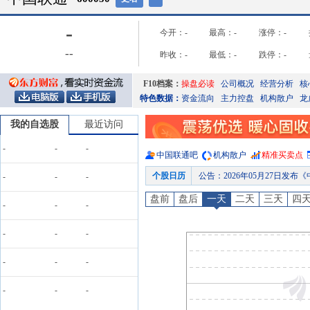
-
今开：
-
最高：
-
涨停：
-
-
-
昨收：
-
最低：
-
跌停：
-
F10档案：
操盘必读
公司概况
经营分析
核
特色数据：
资金流向
主力控盘
机构散户
龙
我的自选股
最近访问
-
-
-
中国联通
吧
机构散户
精准买卖点
个股日历
公告
：
2026年05月27日发布《中
-
-
-
公告
：
2026年05月26日发布《中国
盘前
盘后
一天
二天
三天
四
-
-
-
股东大会
：
于2026-05-25召
公告
：
2026年05月14日发布《中国
-
-
-
公告
：
2026年05月01日发布《中
-
-
-
研报
：
2026年04月23日发
预约披露日
：
2026年半年报预约
-
-
-
公告
：
2026年07月08日发布《中