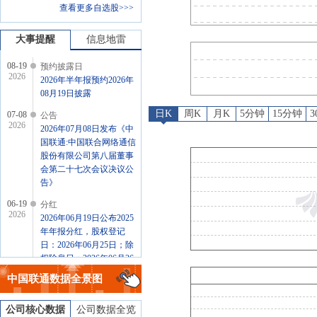
查看更多自选股>>>
分红
：
2026年06月19日公布2025年年报分红，股权登记
公告
：
2026年06月19日发布《中
大事提醒
信息地雷
08-19
预约披露日
2026
2026年半年报预约2026年
08月19日披露
日K
周K
月K
5分钟
15分钟
07-08
公告
2026
2026年07月08日发布《中
国联通:中国联合网络通信
股份有限公司第八届董事
会第二十七次会议决议公
告》
06-19
分红
2026
2026年06月19日公布2025
年年报分红，股权登记
日：2026年06月25日；除
权除息日：2026年06月26
日；分配方案：10派0.523
中国联通
数据全景图
元(含税,扣税后0.4707元)
[正式]
公司核心数据
公司数据全览