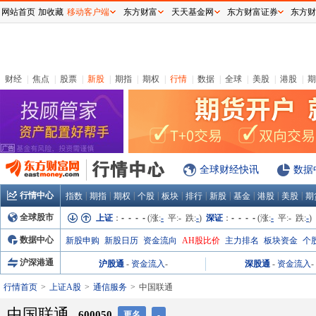
网站首页
加收藏
移动客户端
东方财富
天天基金网
东方财富证券
东方财
财经
|
焦点
|
股票
|
新股
|
期指
|
期权
|
行情
|
数据
|
全球
|
美股
|
港股
|
期
全球财经快讯
数据
行情中心
|
|
|
|
|
|
|
|
|
|
指数
期指
期权
个股
板块
排行
新股
基金
港股
美股
期
全球股市
上证
：
- - - -
(涨:
-
平:
-
跌:
-
)
深证
：
- - - -
(涨:
-
平:
-
跌:
-
)
数据中心
新股申购
新股日历
资金流向
AH股比价
主力排名
板块资金
个
沪深港通
沪股通
-
资金流入
-
深股通
-
资金流入
-
行情首页
上证A股
通信服务
中国联通
中国联通
600050
更名
-