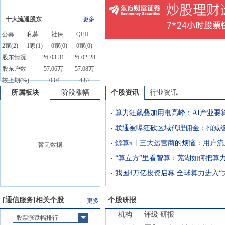
十大流通股东
更多
公募
私募
社保
QFII
2
家(
2
)
1
家(
1
)
0
家(
0
)
0
家(
0
)
股东情况
26-03-31
26-02-28
股东户数
57.06万
57.08万
较上期(%)
-0.04
4.87
所属板块
阶段涨幅
个股资讯
行业资讯
联通被曝狂砍区域代理佣金：扣减缓
暂无数据
我国4万亿投资启幕 全球算力进入“
[
通信服务
]相关个股
个股研报
更多
机构
评级
研报
股票涨跌幅排行