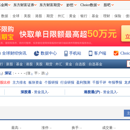
基金网
东方财富证券
东方财富期货
妙想
Choice数据
股吧
数据
|
全球
|
美股
|
港股
|
期货
|
外汇
|
黄金
|
银行
|
基金
|
理财
|
保险
|
债
全球财经快讯
数据中心
手机站
客户端
Cho
|
|
|
|
|
|
|
|
|
行
新股
基金
港股
美股
期货
外汇
黄金
自选股
自选基金
:
-
)
深证
：
- - - -
(涨:
-
平:
-
跌:
-
)
H股比价
主力排名
板块资金
个股研报
行业研报
盈利预测
千股千评
年报季报
龙
深股通
-
资金流入
-
港股通(沪)
-
资金流入
-
最高:
-
涨停:
-
换手:
-
成交量:
-