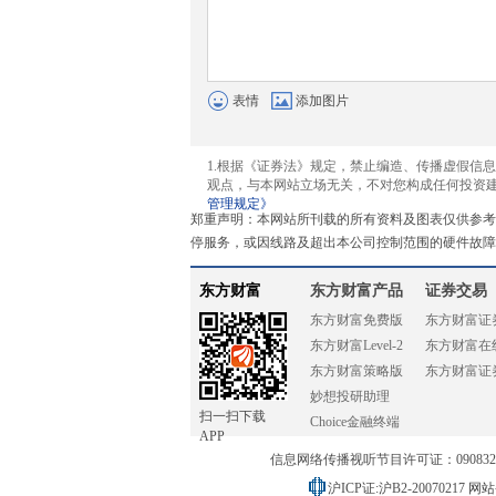
表情
添加图片
1.根据《证券法》规定，禁止编造、传播虚假信
观点，与本网站立场无关，不对您构成任何投资
管理规定》
郑重声明：本网站所刊载的所有资料及图表仅供参考
停服务，或因线路及超出本公司控制范围的硬件故障
东方财富
东方财富产品
证券交易
东方财富免费版
东方财富证
东方财富Level-2
东方财富在
东方财富策略版
东方财富证
妙想投研助理
扫一扫下载
Choice金融终端
APP
信息网络传播视听节目许可证：0908328号
沪ICP证:沪B2-20070217
网站备