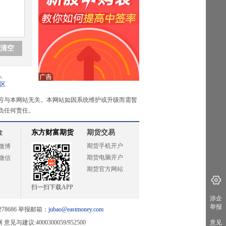
清空
人
区
亏与本网站无关。本网站如因系统维护或升级而需暂
负任何责任。
金
东方财富期货
期货交易
期货手机开户
微博
期货电脑开户
微信
期货官方网站
扫一扫下载APP
涉企
举报
78686 举报邮箱：
jubao@eastmoney.com
网
意见与建议:4000300059/952500
意见