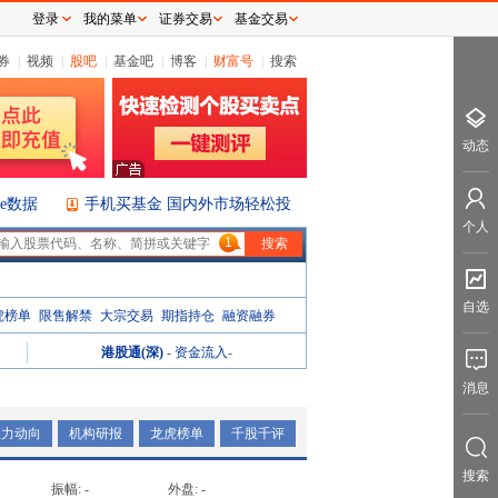
登录
我的菜单
证券交易
基金交易
券
|
视频
|
股吧
|
基金吧
|
博客
|
财富号
|
搜索
动态
ice数据
手机买基金 国内外市场轻松投
个人
1
自选
虎榜单
限售解禁
大宗交易
期指持仓
融资融券
港股通(深)
-
资金流入
-
消息
主力动向
机构研报
龙虎榜单
千股千评
搜索
振幅:
-
外盘:
-