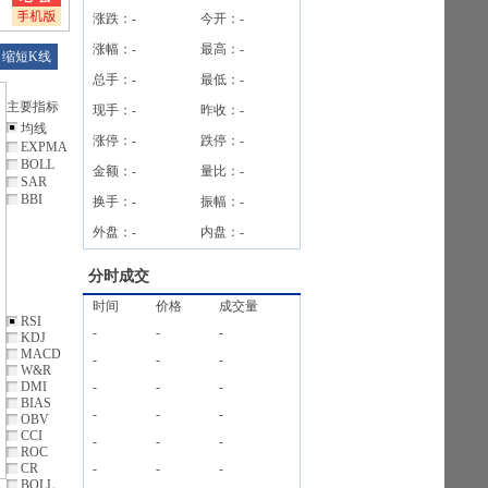
涨跌：
-
今开：
-
涨幅：
-
最高：
-
缩短K线
总手：
-
最低：
-
主要指标
现手：
-
昨收：
-
均线
涨停：
-
跌停：
-
EXPMA
BOLL
金额：
-
量比：
-
SAR
BBI
换手：
-
振幅：
-
外盘：
-
内盘：
-
分时成交
时间
价格
成交量
RSI
-
-
-
KDJ
MACD
-
-
-
W&R
DMI
-
-
-
BIAS
-
-
-
OBV
CCI
-
-
-
ROC
CR
-
-
-
BOLL