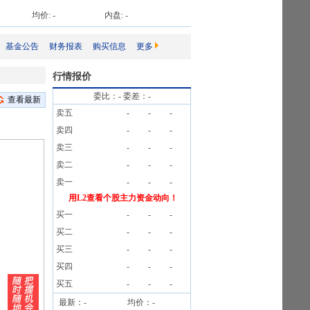
均价:
-
内盘:
-
基金公告
财务报表
购买信息
更多
行情报价
委比：
-
委差：
-
查看最新
卖五
-
-
-
卖四
-
-
-
卖三
-
-
-
卖二
-
-
-
卖一
-
-
-
用L2查看个股主力资金动向！
买一
-
-
-
买二
-
-
-
买三
-
-
-
买四
-
-
-
买五
-
-
-
最新：
-
均价：
-