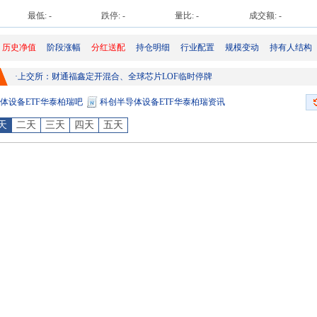
最低:
-
跌停:
-
量比:
-
成交额:
-
历史净值
阶段涨幅
分红送配
持仓明细
行业配置
规模变动
持有人结构
·
上交所：财通福鑫定开混合、全球芯片LOF临时停牌
体设备ETF华泰柏瑞吧
科创半导体设备ETF华泰柏瑞资讯
天
二天
三天
四天
五天