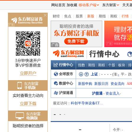
网站首页
加收藏
移动客户端
东方财富
天天
关
财经
|
焦点
|
股票
|
新股
|
期指
|
期权
|
行情
|
闭
行情中心
|
|
|
|
|
指数
期指
期权
个股
板块
排
全球股市
上证
：
- - - -
(涨:
-
平:
-
跌
数据中心
新股申购
新股日历
资金流向
A
沪深港通
沪股通
-
资金流入
-
最近访问：
科创半导体设备ETF华泰柏瑞
-
-
-
-
今开:
-