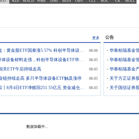
RSI
KDJ
MACD
W&R
DMI
BIAS
OBV
CCI
ROC
CR
BOLL
公告
更多
ETF开盘：黄金股ETF国泰涨5.57% 科创半导体设备ETF华泰柏瑞跌3.9%
08-06
A股半导体设备材料走强，科创半导体设备ETF华泰柏瑞（588710）早盘成交额突破18亿元
08-05
相关ETF午后持续走高
华泰柏瑞基金
08-05
业链持续走高 多只半导体设备ETF触及涨停
08-05
ETF追踪丨8月4日ETF净赎回251.55亿元 资金减仓创业板ETF易方达
08-05