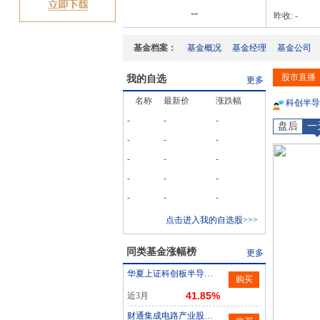
-
-
昨收:
-
基金档案：
基金概况
基金经理
基金公司
股市直播
我的自选
更多
名称
最新价
涨跌幅
科创半导
-
-
-
盘后
一
-
-
-
-
-
-
-
-
-
-
-
-
点击进入我的自选股>>>
同类基金涨幅榜
更多
华夏上证科创板半导体材料设备主题ETF发起式联接A
购买
41.85%
近3月
财通集成电路产业股票A