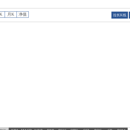
K
月K
净值
拉长K线