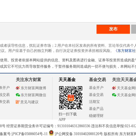
发布
息或者误导性信息，扰乱证券市场；2.用户在本社区发表的所有资料、言论等仅代表个
建议。用户应基于自己的独立判断，自行决定证券投资并承担相应风险。
《东方财富社
使用。投资者依据本网站提供的信息、资料及图表进行金融、证券等投资所造成的盈
或其它不可抗力而导致暂停服务，于暂停服务期间造成的一切不便与损失，本网站不
关注东方财富
天天基金
基金交易
关注天天基
券开户
基金开户
东方财富网微博
天天基金网
线交易
基金交易
东方财富网微信
天天基金网
券交易
活期宝
意见与建议
基金产品
扫一扫下载
稳健理财
APP
 经营证券期货业务许可证编号：913101046312860336 违法和不良信息举报:021-612
案号:沪ICP备05006054号-11
沪公网安备 31010402000120号
版权所有:东方财富