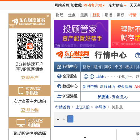
网站首页
加收藏
移动客户端
东方财富
天天
财经
|
焦点
|
股票
|
新股
|
期指
|
期权
|
行情
|
关
闭
行情中心
|
|
|
|
|
指数
期指
期权
个股
板块
排
全球股市
上证
：
- - - -
(涨:
-
平:
-
跌
数据中心
新股申购
新股日历
资金流向
A
沪深港通
沪股通
-
资金流入
-
行情首页
上证A股
半导体
美芯晟
-
-
-
-
最