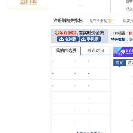
成交
-
-
成交
注册制相关指标
是否注册制
：
-
协议
F10档案：
操
特色数据：
资
我的自选股
最近访问
-
-
-
盘前
盘
-
-
-
-
-
-
-
-
-
-
-
-
-
-
-