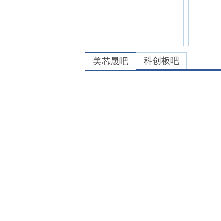
科创板吧
美芯晟
吧