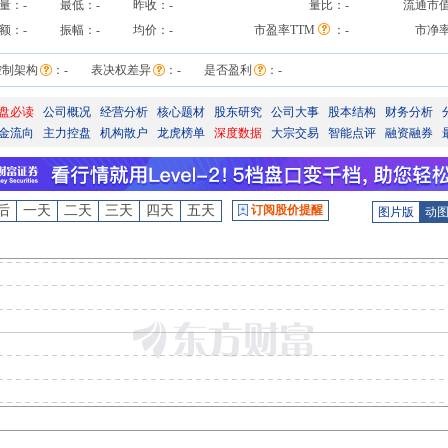
量：
-
最低：
-
昨收：
-
量比：
-
流通市
额：
-
振幅：
-
均价：
-
市盈率TTM
：
-
市净
控制架构
：
-
表决权差异
：
-
是否盈利
：
-
盘必读
公司概况
经营分析
核心题材
股东研究
公司大事
股本结构
财务分析
金流向
主力控盘
机构散户
龙虎榜单
深度数据
大宗交易
智能点评
融资融券
后
一天
二天
三天
四天
五天
订阅股价提醒
图片版
动