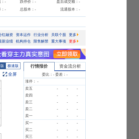
值：
-
跌停价：
-
盘后成交额：
-
率：
-
总股本：
-
流通股本：
-
分红融资
资本运作
行业分析
关联个股
更多
最新业绩
机构持仓
限售解禁
重大事项
更多
图版
极速版
行情报价
资金流分析
全屏
委比：
-
委差：
-
涨停：
-
卖五
-
-
-
卖四
-
-
-
卖三
-
-
-
卖二
-
-
-
卖一
-
-
-
买一
-
-
-
买二
-
-
-
买三
-
-
-