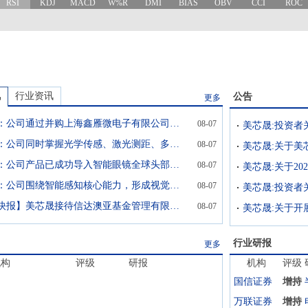
RSI
KDJ
MACD
W%R
DMI
BIAS
OBV
CCI
ROC
讯
行业资讯
公告
更多
美芯晟：公司通过并购上海鑫雁微电子有限公司切入磁传感器领域
08-07
美芯晟:投资者关
美芯晟：公司同时掌握光学传感、激光测距、多模态视觉、磁传感等多类感知技术
08-07
美芯晟：公司产品已成功导入智能眼镜全球头部客户
08-07
美芯晟：公司围绕智能感知核心能力，形成视觉感知+运动控制的技术布局
08-07
美芯晟:投资者关
【调研快报】美芯晟接待信达澳亚基金管理有限公司等13家机构调研
08-07
美芯晟:关于开
行业研报
更多
机构
评级
研报
机构
评级
国信证券
增持
万联证券
增持