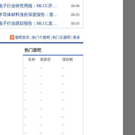
电子行业研究周报：MLCC开启新一轮涨价，关注订单溢出和国产替代
08-06
半导体材料涨价深度报告：需求高增、成本上升及地缘冲突三重共振
08-05
电子行业跟踪报告：MLCC龙头厂商宣布涨价，消费级订单外溢效应或显现
08-05
股吧首页
|
热门个股吧
|
热门主题吧
|
更多
热门股吧
名称
最新价
涨跌幅
-
-
-
-
-
-
-
-
-
-
-
-
-
-
-
-
-
-
-
-
-
-
-
-
-
-
-