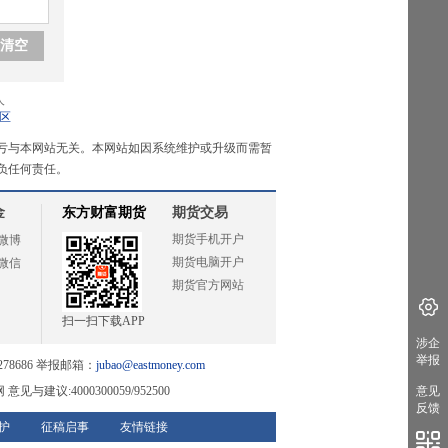
清空
人
区
亏与本网站无关。本网站如因系统维护或升级而需暂
负任何责任。
金
东方财富期货
期货交易
期货手机开户
微博
期货电脑开户
微信
期货官方网站
扫一扫下载APP
涉企
举报
78686 举报邮箱：
jubao@eastmoney.com
网
意见与建议:4000300059/952500
意见
反馈
护
征稿启事
友情链接