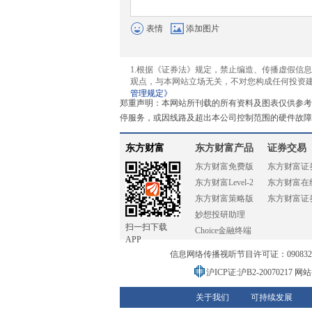
表情
添加图片
1.根据《证券法》规定，禁止编造、传播虚假信
观点，与本网站立场无关，不对您构成任何投资
管理规定》
郑重声明：本网站所刊载的所有资料及图表仅供参考
停服务，或因线路及超出本公司控制范围的硬件故障
东方财富
东方财富产品
证券交易
东方财富免费版
东方财富证
东方财富Level-2
东方财富在
东方财富策略版
东方财富证
妙想投研助理
扫一扫下载
Choice金融终端
APP
信息网络传播视听节目许可证：0908328号
沪ICP证:沪B2-20070217
网站备
关于我们
可持续发展