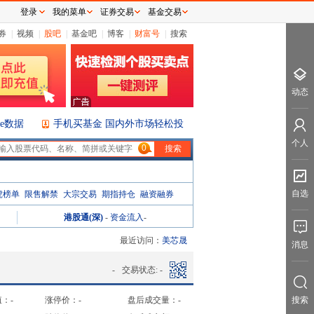
登录
我的菜单
证券交易
基金交易
券
|
视频
|
股吧
|
基金吧
|
博客
|
财富号
|
搜索
动态
ice数据
手机买基金 国内外市场轻松投
个人
0
自选
虎榜单
限售解禁
大宗交易
期指持仓
融资融券
港股通(深)
-
资金流入
-
最近访问：
美芯晟
消息
-
交易状态:
-
值：
-
涨停价：
-
盘后成交量：
-
搜索