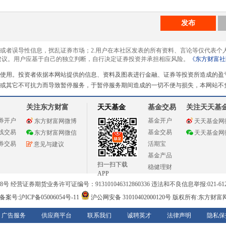
发布
息或者误导性信息，扰乱证券市场；2.用户在本社区发表的所有资料、言论等仅代表个
建议。用户应基于自己的独立判断，自行决定证券投资并承担相应风险。
《东方财富社
使用。投资者依据本网站提供的信息、资料及图表进行金融、证券等投资所造成的盈
或其它不可抗力而导致暂停服务，于暂停服务期间造成的一切不便与损失，本网站不
关注东方财富
天天基金
基金交易
关注天天基
券开户
基金开户
东方财富网微博
天天基金网
线交易
基金交易
东方财富网微信
天天基金网
券交易
活期宝
意见与建议
基金产品
扫一扫下载
稳健理财
APP
 经营证券期货业务许可证编号：913101046312860336 违法和不良信息举报:021-612
案号:沪ICP备05006054号-11
沪公网安备 31010402000120号
版权所有:东方财富
广告服务
供应商平台
联系我们
诚聘英才
法律声明
隐私保