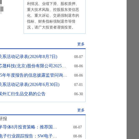
利情况、业绩下滑、股权质押、
重大技术风险、控股股东资信恶
化、重大诉讼、交易强制退市的
指标、财务指标强制退市等情
况，请广大投资者谨慎投资。
更多
系活动记录表(2026年8月7日)
08-07
美芯晟:关于美芯晟科技(北京)股份有限公司2025年年度报告的信息披露监管问询函中有关财务会计问题的专项说明
08-06
美芯晟:关于2025年年度报告的信息披露监管问询函的回复公告
08-06
系活动记录表(2026年6月30日)
07-01
展外汇衍生品交易的公告
06-30
更多
研报
半导体8月投资策略：推荐国产算力链和模拟功率板块
08-07
电子行业跟踪报告：SW电子基金超配比例创新高，AI算力和自主可控受持续关注
08-06