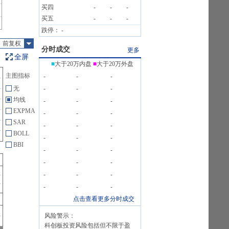
买四
-
-
-
买五
-
-
-
跌停：
-
前复权
分时成交
更多
全屏
■
大于20万内盘
■
大于20万外盘
主图指标
-
-
-
无
-
-
-
均线
-
-
-
EXPMA
-
-
-
SAR
-
-
-
BOLL
-
-
-
BBI
-
-
-
-
-
-
-
-
-
-
-
-
点击查看更多分时成交
风险警示：
科创板投资风险包括但不限于盈