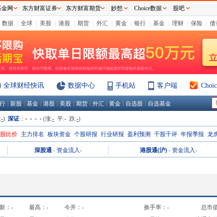
基金网
东方财富证券
东方财富期货
妙想
Choice数据
股吧
数据
|
全球
|
美股
|
港股
|
期货
|
外汇
|
黄金
|
银行
|
基金
|
理财
|
保险
|
债
全球财经快讯
数据中心
手机站
客户端
Cho
|
|
|
|
|
|
|
|
|
行
新股
基金
港股
美股
期货
外汇
黄金
自选股
自选基金
:
-
)
深证
：
- - - -
(涨:
-
平:
-
跌:
-
)
H股比价
主力排名
板块资金
个股研报
行业研报
盈利预测
千股千评
年报季报
龙
深股通
-
资金流入
-
港股通(沪)
-
资金流入
-
新：
-
最高：
-
今开：
-
换手率：
-
总市