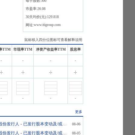
每手股数:
500
市盈率:
26.08
30天均价(元):
129.818
www.ttigroup.com
网址:
鼠标移入四分位图标可查看解释说明
率TTM
市现率TTM
净资产收益率TTM
股息率
-
-
-
-
-
|
-
-
|
-
-
|
-
-
|
-
-
-
-
-
更多
翌日披露报表(股份发行人 - 已发行股本变动及/或股份购回)
08-06
翌日披露报表(股份发行人 - 已发行股本变动及/或股份购回)
08-05