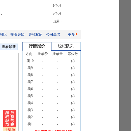
29.7%
1个月
-
105.08%
3个月
-
:
-
156%
52周
-
:
-
2053.98%
对比
投资评级
关联权证
公司高管
更多
行情报价
经纪队列
查看最新
方向
挂单价
挂单量
席位数
卖10
-
-
(
-
)
卖9
-
-
(
-
)
卖8
-
-
(
-
)
卖7
-
-
(
-
)
卖6
-
-
(
-
)
卖5
-
-
(
-
)
卖4
-
-
(
-
)
卖3
-
-
(
-
)
卖2
-
-
(
-
)
卖1
-
-
(
-
)