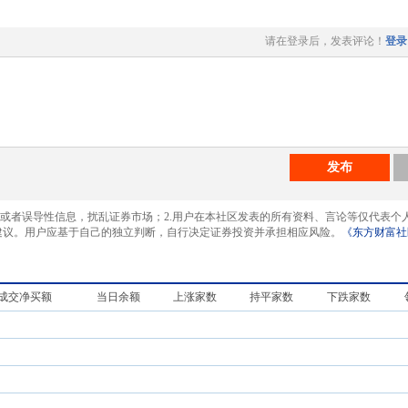
请在登录后，发表评论！
登录
发布
息或者误导性信息，扰乱证券市场；2.用户在本社区发表的所有资料、言论等仅代表个
建议。用户应基于自己的独立判断，自行决定证券投资并承担相应风险。
《东方财富社
成交净买额
当日余额
上涨家数
持平家数
下跌家数