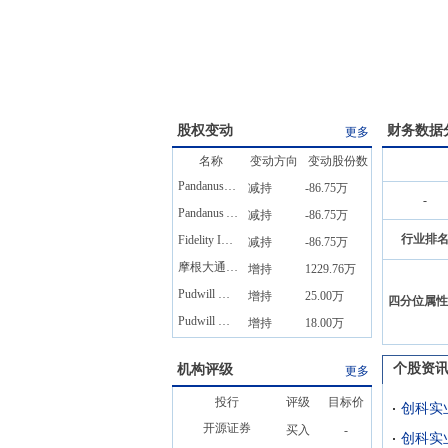
股权变动
财务数据
更多
名称
变动方向
变动股份数
Pandanus Partners L.P.
减持
-86.75万
-
Pandanus Associates Inc.
减持
-86.75万
行业排
Fidelity International Limited
减持
-86.75万
摩根大通公司
增持
1229.76万
Pudwill Horst Julius
增持
25.00万
四分位属性
Pudwill Horst Julius
增持
18.00万
个股资
机构评级
更多
投行
评级
目标价
创科实业
开源证券
买入
-