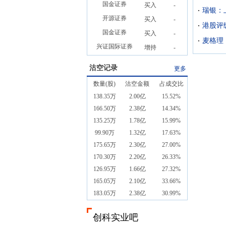
国金证券
买入
-
开源证券
买入
-
港股评
国金证券
买入
-
兴证国际证券
增持
-
沽空记录
更多
数量(股)
沽空金额
占成交比
138.35万
2.00亿
15.52%
166.50万
2.38亿
14.34%
135.25万
1.78亿
15.99%
99.90万
1.32亿
17.63%
175.65万
2.30亿
27.00%
170.30万
2.20亿
26.33%
126.95万
1.66亿
27.32%
165.05万
2.10亿
33.66%
183.05万
2.38亿
30.99%
创科实业吧