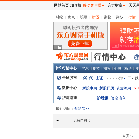
网站首页
加收藏
移动客户端
东方财富
天天
财经
|
焦点
|
股票
|
新股
|
期指
|
期权
|
行情
|
行情中心
|
|
|
|
|
指数
期指
期权
个股
板块
排
全球股市
上证
：
- - - -
(涨:
-
平:
-
跌
数据中心
新股申购
新股日历
资金流向
A
沪深港通
沪股通
-
资金流入
-
最近访问：
创科实业
-
-
-
交易币种：
-
今开:
-