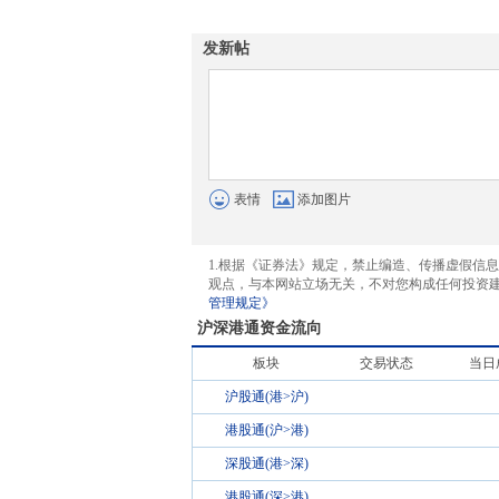
发新帖
表情
添加图片
1.根据《证券法》规定，禁止编造、传播虚假信
观点，与本网站立场无关，不对您构成任何投资
管理规定》
沪深港通资金流向
板块
交易状态
当日
沪股通(港>沪)
港股通(沪>港)
深股通(港>深)
港股通(深>港)