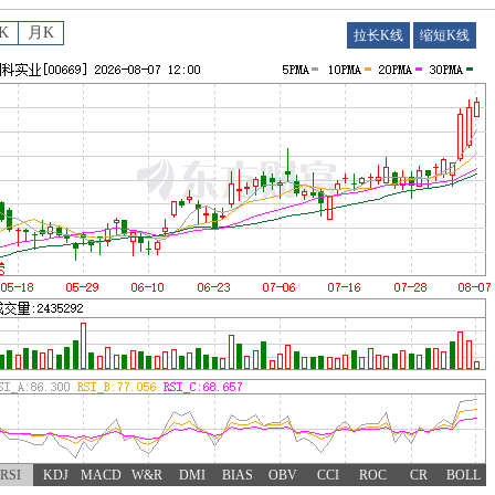
K
月K
拉长K线
缩短K线
RSI
KDJ
MACD
W&R
DMI
BIAS
OBV
CCI
ROC
CR
BOLL