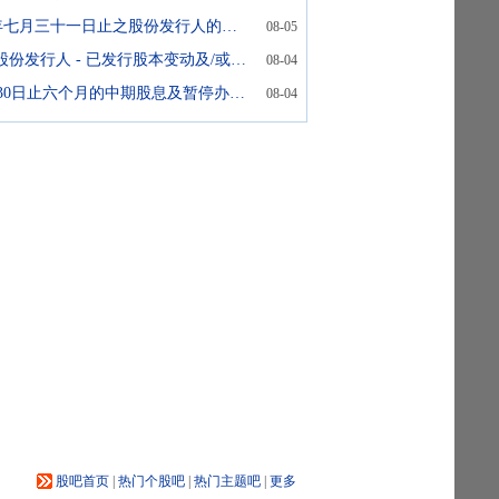
截至二零二六年七月三十一日止之股份发行人的证券变动月报表
08-05
翌日披露报表(股份发行人 - 已发行股本变动及/或股份购回)
08-04
截至2026年6月30日止六个月的中期股息及暂停办理股份过户登记手续
08-04
股吧首页
|
热门个股吧
|
热门主题吧
|
更多