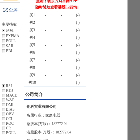
点击下载东方财富网APP
随时随地查看港股L2行情
全屏
买1
-
-
(
-
)
买2
-
-
(
-
)
主要指标
买3
-
-
(
-
)
均线
EXPMA
买4
-
-
(
-
)
BOLL
买5
-
-
(
-
)
SAR
BBI
买6
-
-
(
-
)
买7
-
-
(
-
)
买8
-
-
(
-
)
买9
-
-
(
-
)
买10
-
-
(
-
)
RSI
KDJ
公司简介
MACD
W&R
DMI
创科实业有限公司
BIAS
OBV
所属行业：
家庭电器
CCI
ROC
总股本(万股)：
182772.04
CR
港股股本(万股)：
182772.04
BOLL