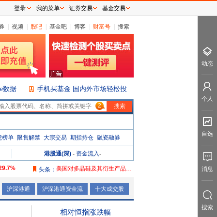
登录
我的菜单
证券交易
基金交易
券
|
视频
|
股吧
|
基金吧
|
博客
|
财富号
|
搜索
动态
ice数据
手机买基金 国内外市场轻松投
个人
2
自选
虎榜单
限售解禁
大宗交易
期指持仓
融资融券
港股通(深)
-
资金流入
-
29.7%
美国对多晶硅及其衍生产品加征关税
消息
头条：
105.08%
沪深港通
沪深港通资金流
十大成交股
156%
搜索
2053.98%
相对恒指涨跌幅