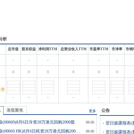
分析
总市值
股东权益
净利润TTM
总营业收入TTM
市盈率TTM
市净率
市销
-
-
-
-
-
-
名
-
|
-
-
|
-
-
|
-
-
|
-
-
|
-
-
|
-
-
-
-
-
-
-
讯
港股聚焦
公告
更多
(00669)8月6日斥资28万港元回购2000股
08-06
创科实业(00669.HK)8月6日耗资28万港元回购2000股
08-06