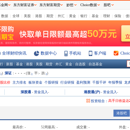
基金网
东方财富证券
东方财富期货
妙想
Choice数据
股吧
数据
|
全球
|
美股
|
港股
|
期货
|
外汇
|
黄金
|
银行
|
基金
|
理财
|
保险
|
债
全球财经快讯
数据中心
手机站
客户端
Cho
|
|
|
|
|
|
|
|
|
行
新股
基金
港股
美股
期货
外汇
黄金
自选股
自选基金
:
-
)
深证
：
- - - -
(涨:
-
平:
-
跌:
-
)
H股比价
主力排名
板块资金
个股研报
行业研报
盈利预测
千股千评
年报季报
龙
深股通
-
资金流入
-
港股通(沪)
-
资金流入
-
高手日收益达
投资组合：
高手周收益达
港股吧
高手月收益达
高手年收益达
最高价:
-
52周最高:
-
成交量:
-
外盘:
-