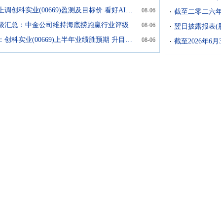
瑞银：上调创科实业(00669)盈测及目标价 看好AIDC建设需求支持长期增长
08-06
级汇总：中金公司维持海底捞跑赢行业评级
08-06
麦格理：创科实业(00669)上半年业绩胜预期 升目标价至157港元
08-06