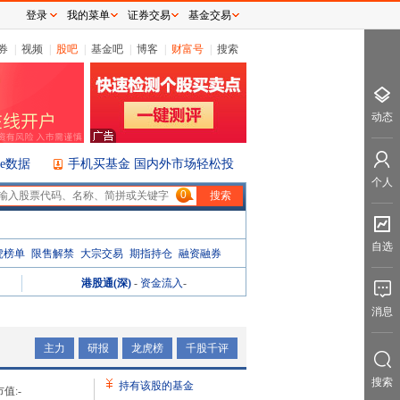
登录
我的菜单
证券交易
基金交易
券
|
视频
|
股吧
|
基金吧
|
博客
|
财富号
|
搜索
动态
ice数据
手机买基金 国内外市场轻松投
个人
0
自选
虎榜单
限售解禁
大宗交易
期指持仓
融资融券
港股通(深)
-
资金流入
-
消息
主力
研报
龙虎榜
千股千评
搜索
持有该股的基金
值:
-