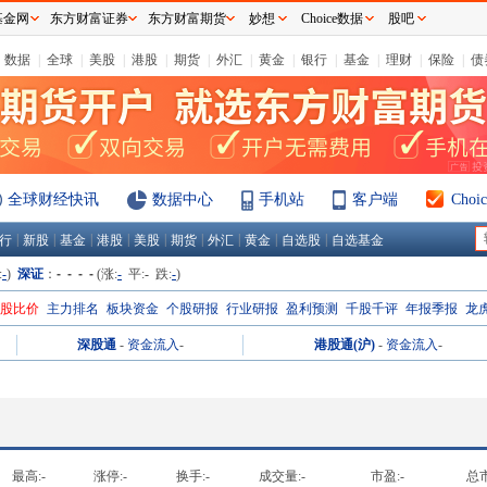
基金网
东方财富证券
东方财富期货
妙想
Choice数据
股吧
数据
|
全球
|
美股
|
港股
|
期货
|
外汇
|
黄金
|
银行
|
基金
|
理财
|
保险
|
债
全球财经快讯
数据中心
手机站
客户端
Cho
|
|
|
|
|
|
|
|
|
行
新股
基金
港股
美股
期货
外汇
黄金
自选股
自选基金
:
-
)
深证
：
- - - -
(涨:
-
平:
-
跌:
-
)
H股比价
主力排名
板块资金
个股研报
行业研报
盈利预测
千股千评
年报季报
龙
深股通
-
资金流入
-
港股通(沪)
-
资金流入
-
最高:
-
涨停:
-
换手:
-
成交量:
-
市盈:
-
总市