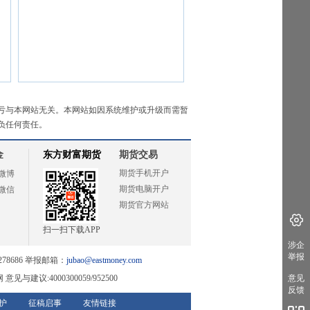
亏与本网站无关。本网站如因系统维护或升级而需暂
负任何责任。
金
东方财富期货
期货交易
期货手机开户
微博
期货电脑开户
微信
期货官方网站
扫一扫下载APP
涉企
举报
78686 举报邮箱：
jubao@eastmoney.com
网
意见与建议:4000300059/952500
意见
反馈
护
征稿启事
友情链接