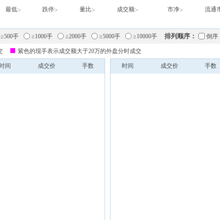
最低:
-
跌停:
-
量比:
-
成交额:
-
市净:
-
流通市
排列顺序：
≥500手
≥1000手
≥2000手
≥5000手
≥10000手
倒序
交
紫色的现手表示成交额大于20万的外盘分时成交
时间
成交价
手数
时间
成交价
手数