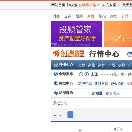
网站首页
加收藏
移动客户端
东方财富
天天
财经
|
焦点
|
股票
|
新股
|
期指
|
期权
|
行情
|
行情中心
|
|
|
|
|
指数
期指
期权
个股
板块
排
全球股市
上证
：
- - - -
(涨:
-
平:
-
跌
数据中心
新股申购
新股日历
资金流向
A
沪深港通
沪股通
-
资金流入
-
最近访问：
-
-
-
-
-
今开:
-