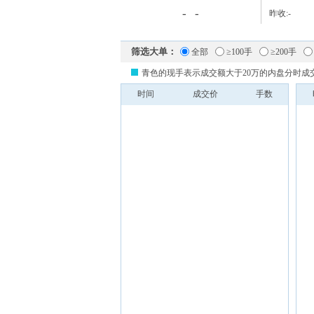
-
-
昨收:
-
筛选大单：
全部
≥100手
≥200手
青色的现手表示成交额大于20万的内盘分时成
时间
成交价
手数