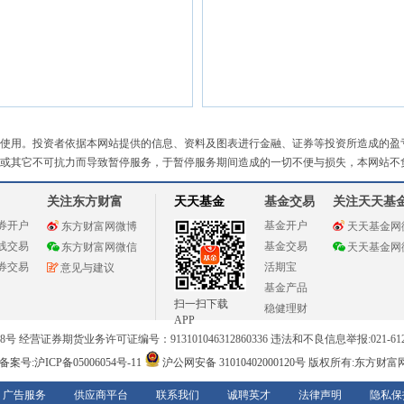
使用。投资者依据本网站提供的信息、资料及图表进行金融、证券等投资所造成的盈
或其它不可抗力而导致暂停服务，于暂停服务期间造成的一切不便与损失，本网站不
关注东方财富
天天基金
基金交易
关注天天基
券开户
基金开户
东方财富网微博
天天基金网
线交易
基金交易
东方财富网微信
天天基金网
券交易
活期宝
意见与建议
基金产品
扫一扫下载
稳健理财
APP
 经营证券期货业务许可证编号：913101046312860336 违法和不良信息举报:021-612
案号:沪ICP备05006054号-11
沪公网安备 31010402000120号
版权所有:东方财富
广告服务
供应商平台
联系我们
诚聘英才
法律声明
隐私保