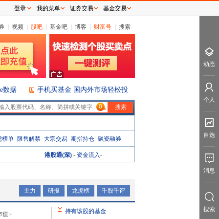
登录
我的菜单
证券交易
基金交易
券
|
视频
|
股吧
|
基金吧
|
博客
|
财富号
|
搜索
动态
ice数据
手机买基金 国内外市场轻松投
个人
0
自选
虎榜单
限售解禁
大宗交易
期指持仓
融资融券
港股通(深)
-
资金流入
-
消息
主力
研报
龙虎榜
千股千评
搜索
持有该股的基金
值:
-