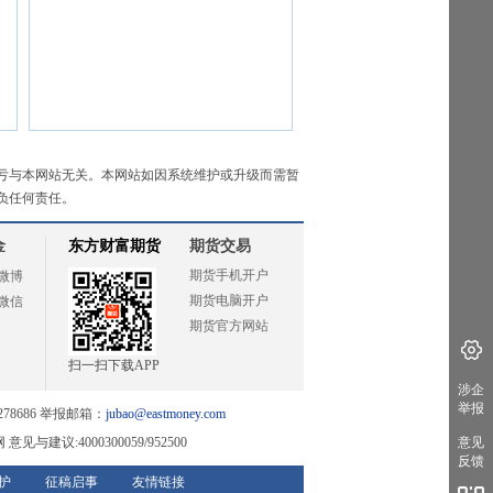
亏与本网站无关。本网站如因系统维护或升级而需暂
负任何责任。
金
东方财富期货
期货交易
期货手机开户
微博
期货电脑开户
微信
期货官方网站
扫一扫下载APP
涉企
举报
78686 举报邮箱：
jubao@eastmoney.com
网
意见与建议:4000300059/952500
意见
反馈
护
征稿启事
友情链接