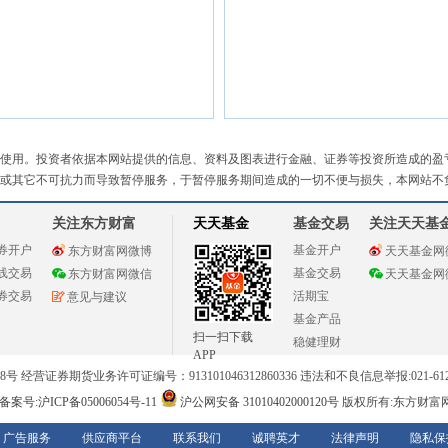
使用。投资者依据本网站提供的信息、资料及图表进行金融、证券等投资所造成的盈
或其它不可抗力而导致暂停服务，于暂停服务期间造成的一切不便与损失，本网站不
关注东方财富
天天基金
基金交易
关注天天基
券开户
基金开户
东方财富网微博
天天基金网
线交易
基金交易
东方财富网微信
天天基金网
券交易
活期宝
意见与建议
基金产品
扫一扫下载
稳健理财
APP
 经营证券期货业务许可证编号：913101046312860336 违法和不良信息举报:021-612
案号:沪ICP备05006054号-11
沪公网安备 31010402000120号
版权所有:东方财富
广告服务
供应商平台
联系我们
诚聘英才
法律声明
隐私保