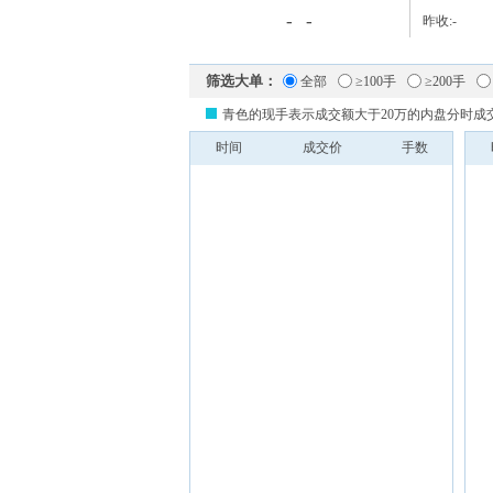
-
-
昨收:
-
筛选大单：
全部
≥100手
≥200手
青色的现手表示成交额大于20万的内盘分时成
时间
成交价
手数