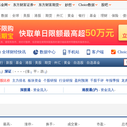
基金网
东方财富证券
东方财富期货
妙想
Choice数据
股吧
数据
|
全球
|
美股
|
港股
|
期货
|
外汇
|
黄金
|
银行
|
基金
|
理财
|
保险
|
债
全球财经快讯
数据中心
手机站
客户端
Cho
|
|
|
|
|
|
|
|
|
行
新股
基金
港股
美股
期货
外汇
黄金
自选股
自选基金
:
-
)
深证
：
- - - -
(涨:
-
平:
-
跌:
-
)
H股比价
主力排名
板块资金
个股研报
行业研报
盈利预测
千股千评
年报季报
龙
深股通
-
资金流入
-
港股通(沪)
-
资金流入
-
最高:
-
涨停:
-
换手:
-
成交量:
-
市盈:
-
总市