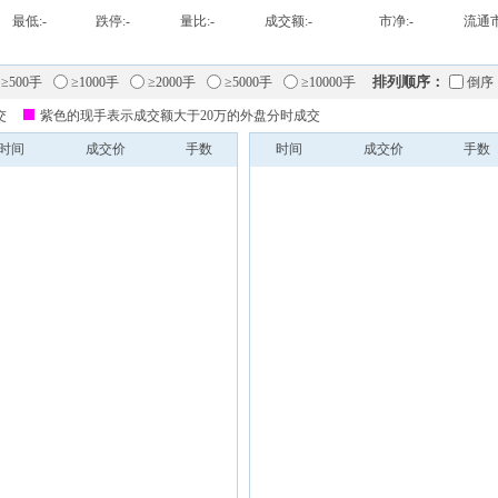
最低:
-
跌停:
-
量比:
-
成交额:
-
市净:
-
流通市
排列顺序：
≥500手
≥1000手
≥2000手
≥5000手
≥10000手
倒序
交
紫色的现手表示成交额大于20万的外盘分时成交
时间
成交价
手数
时间
成交价
手数