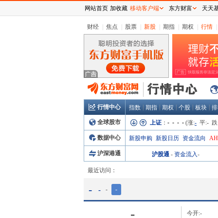
网站首页
加收藏
移动客户端
东方财富
天天
财经
|
焦点
|
股票
|
新股
|
期指
|
期权
|
行情
|
行情中心
|
|
|
|
|
指数
期指
期权
个股
板块
排
全球股市
上证
：
- - - -
(涨:
-
平:
-
跌
数据中心
新股申购
新股日历
资金流向
A
沪深港通
沪股通
-
资金流入
-
最近访问：
-
-
-
-
-
今开:
-