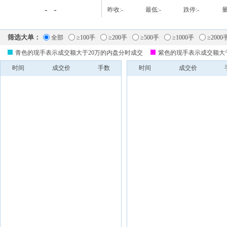
-
-
昨收:
-
最低:
-
跌停:
-
量
筛选大单：
全部
≥100手
≥200手
≥500手
≥1000手
≥2000
青色的现手表示成交额大于20万的内盘分时成交
紫色的现手表示成交额大
时间
成交价
手数
时间
成交价