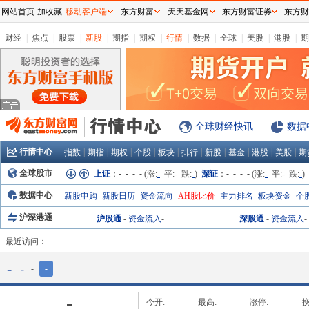
网站首页
加收藏
移动客户端
东方财富
天天基金网
东方财富证券
东方财
财经
|
焦点
|
股票
|
新股
|
期指
|
期权
|
行情
|
数据
|
全球
|
美股
|
港股
|
期
全球财经快讯
数据
行情中心
|
|
|
|
|
|
|
|
|
|
指数
期指
期权
个股
板块
排行
新股
基金
港股
美股
期
全球股市
上证
：
- - - -
(涨:
-
平:
-
跌:
-
)
深证
：
- - - -
(涨:
-
平:
-
跌:
-
)
数据中心
新股申购
新股日历
资金流向
AH股比价
主力排名
板块资金
个
沪深港通
沪股通
-
资金流入
-
深股通
-
资金流入
-
最近访问：
-
-
-
-
-
今开:
-
最高:
-
涨停:
-
换