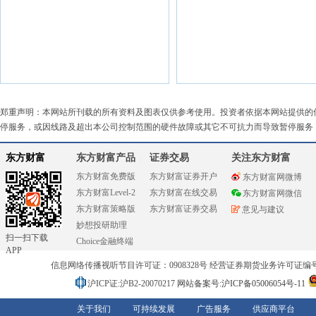
郑重声明：本网站所刊载的所有资料及图表仅供参考使用。投资者依据本网站提供的
停服务，或因线路及超出本公司控制范围的硬件故障或其它不可抗力而导致暂停服务
东方财富
东方财富产品
证券交易
关注东方财富
东方财富免费版
东方财富证券开户
东方财富网微博
东方财富Level-2
东方财富在线交易
东方财富网微信
东方财富策略版
东方财富证券交易
意见与建议
妙想投研助理
扫一扫下载
Choice金融终端
APP
信息网络传播视听节目许可证：0908328号 经营证券期货业务许可证编号：91310
沪ICP证:沪B2-20070217
网站备案号:沪ICP备05006054号-11
关于我们
可持续发展
广告服务
供应商平台