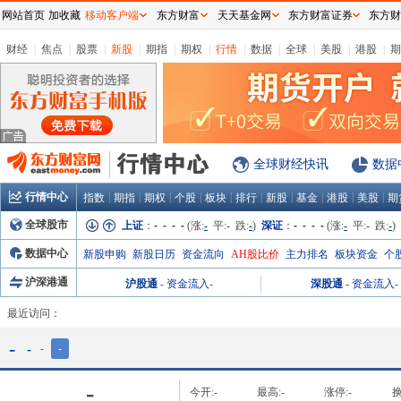
网站首页
加收藏
移动客户端
东方财富
天天基金网
东方财富证券
东方财
财经
|
焦点
|
股票
|
新股
|
期指
|
期权
|
行情
|
数据
|
全球
|
美股
|
港股
|
期
全球财经快讯
数据
行情中心
|
|
|
|
|
|
|
|
|
|
指数
期指
期权
个股
板块
排行
新股
基金
港股
美股
期
全球股市
上证
：
- - - -
(涨:
-
平:
-
跌:
-
)
深证
：
- - - -
(涨:
-
平:
-
跌:
-
)
数据中心
新股申购
新股日历
资金流向
AH股比价
主力排名
板块资金
个
沪深港通
沪股通
-
资金流入
-
深股通
-
资金流入
-
最近访问：
-
-
-
-
-
今开:
-
最高:
-
涨停:
-
换