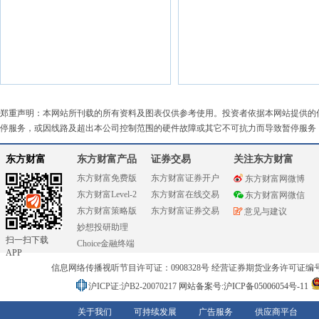
郑重声明：本网站所刊载的所有资料及图表仅供参考使用。投资者依据本网站提供的
停服务，或因线路及超出本公司控制范围的硬件故障或其它不可抗力而导致暂停服务
东方财富
东方财富产品
证券交易
关注东方财富
东方财富免费版
东方财富证券开户
东方财富网微博
东方财富Level-2
东方财富在线交易
东方财富网微信
东方财富策略版
东方财富证券交易
意见与建议
妙想投研助理
扫一扫下载
Choice金融终端
APP
信息网络传播视听节目许可证：0908328号 经营证券期货业务许可证编号：91310
沪ICP证:沪B2-20070217
网站备案号:沪ICP备05006054号-11
关于我们
可持续发展
广告服务
供应商平台