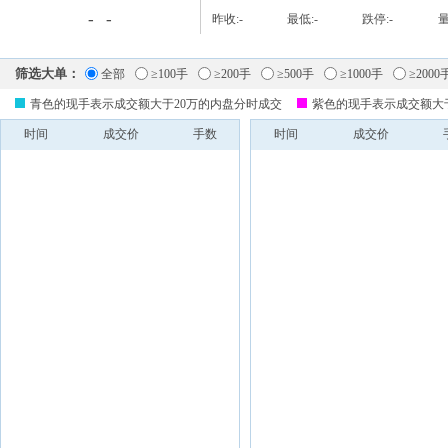
-
-
昨收:
-
最低:
-
跌停:
-
量
筛选大单：
全部
≥100手
≥200手
≥500手
≥1000手
≥2000
青色的现手表示成交额大于20万的内盘分时成交
紫色的现手表示成交额大
时间
成交价
手数
时间
成交价