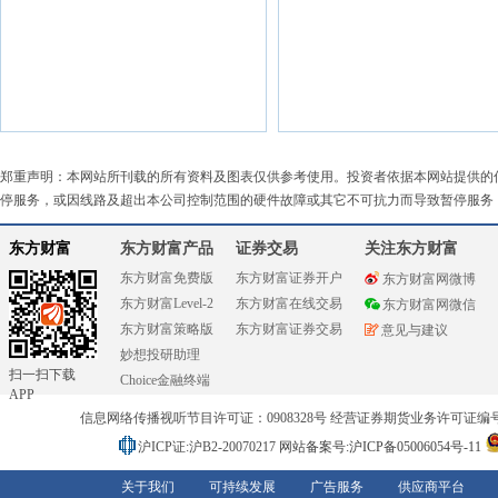
郑重声明：本网站所刊载的所有资料及图表仅供参考使用。投资者依据本网站提供的
停服务，或因线路及超出本公司控制范围的硬件故障或其它不可抗力而导致暂停服务
东方财富
东方财富产品
证券交易
关注东方财富
东方财富免费版
东方财富证券开户
东方财富网微博
东方财富Level-2
东方财富在线交易
东方财富网微信
东方财富策略版
东方财富证券交易
意见与建议
妙想投研助理
扫一扫下载
Choice金融终端
APP
信息网络传播视听节目许可证：0908328号 经营证券期货业务许可证编号：91310
沪ICP证:沪B2-20070217
网站备案号:沪ICP备05006054号-11
关于我们
可持续发展
广告服务
供应商平台