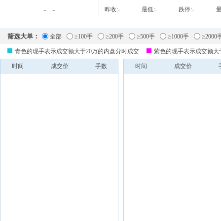
-
-
昨收:
-
最低:
-
跌停:
-
量
筛选大单：
全部
≥100手
≥200手
≥500手
≥1000手
≥2000
青色的现手表示成交额大于20万的内盘分时成交
紫色的现手表示成交额大
时间
成交价
手数
时间
成交价