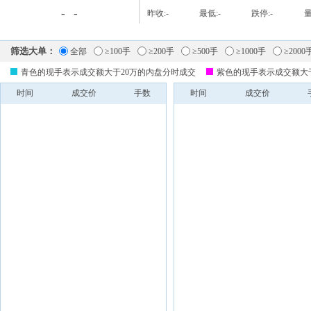
-
-
昨收:
-
最低:
-
跌停:
-
量
筛选大单：
全部
≥100手
≥200手
≥500手
≥1000手
≥2000
青色的现手表示成交额大于20万的内盘分时成交
紫色的现手表示成交额大
时间
成交价
手数
时间
成交价