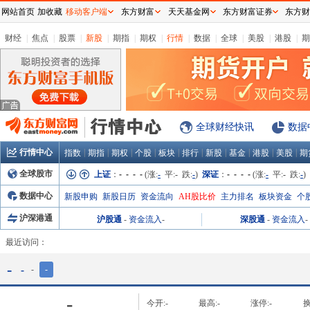
网站首页
加收藏
移动客户端
东方财富
天天基金网
东方财富证券
东方财
财经
|
焦点
|
股票
|
新股
|
期指
|
期权
|
行情
|
数据
|
全球
|
美股
|
港股
|
期
全球财经快讯
数据
行情中心
|
|
|
|
|
|
|
|
|
|
指数
期指
期权
个股
板块
排行
新股
基金
港股
美股
期
全球股市
上证
：
- - - -
(涨:
-
平:
-
跌:
-
)
深证
：
- - - -
(涨:
-
平:
-
跌:
-
)
数据中心
新股申购
新股日历
资金流向
AH股比价
主力排名
板块资金
个
沪深港通
沪股通
-
资金流入
-
深股通
-
资金流入
-
最近访问：
-
-
-
-
-
今开:
-
最高:
-
涨停:
-
换