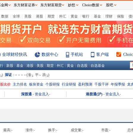
基金网
东方财富证券
东方财富期货
妙想
Choice数据
股吧
数据
|
全球
|
美股
|
港股
|
期货
|
外汇
|
黄金
|
银行
|
基金
|
理财
|
保险
|
债
全球财经快讯
数据中心
手机站
客户端
Cho
|
|
|
|
|
|
|
|
|
行
新股
基金
港股
美股
期货
外汇
黄金
自选股
自选基金
:
-
)
深证
：
- - - -
(涨:
-
平:
-
跌:
-
)
H股比价
主力排名
板块资金
个股研报
行业研报
盈利预测
千股千评
年报季报
龙
深股通
-
资金流入
-
港股通(沪)
-
资金流入
-
最高:
-
涨停:
-
换手:
-
成交量:
-
市盈:
-
总市