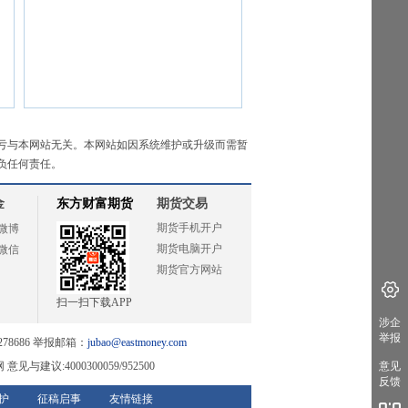
亏与本网站无关。本网站如因系统维护或升级而需暂
负任何责任。
金
东方财富期货
期货交易
期货手机开户
微博
期货电脑开户
微信
期货官方网站
扫一扫下载APP
涉企
举报
78686 举报邮箱：
jubao@eastmoney.com
网
意见与建议:4000300059/952500
意见
反馈
护
征稿启事
友情链接