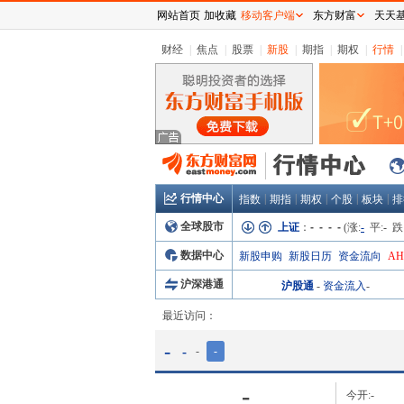
网站首页
加收藏
移动客户端
东方财富
天天
财经
|
焦点
|
股票
|
新股
|
期指
|
期权
|
行情
|
行情中心
|
|
|
|
|
指数
期指
期权
个股
板块
排
全球股市
上证
：
- - - -
(涨:
-
平:
-
跌
数据中心
新股申购
新股日历
资金流向
A
沪深港通
沪股通
-
资金流入
-
最近访问：
-
-
-
-
-
今开:
-