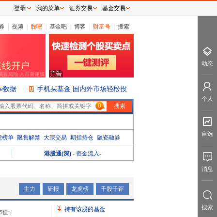
登录
我的菜单
证券交易
基金交易
券
|
视频
|
股吧
|
基金吧
|
博客
|
财富号
|
搜索
动态
ice数据
手机买基金 国内外市场轻松投
个人
0
自选
虎榜单
限售解禁
大宗交易
期指持仓
融资融券
港股通(深)
-
资金流入
-
消息
主力
研报
龙虎榜
千股千评
搜索
持有该股的基金
值:
-