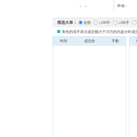
-
-
昨收:
-
筛选大单：
全部
≥100手
≥200手
青色的现手表示成交额大于20万的内盘分时成
时间
成交价
手数