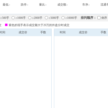
最低:
-
跌停:
-
量比:
-
成交额:
-
市净:
-
流通市
排列顺序：
≥500手
≥1000手
≥2000手
≥5000手
≥10000手
倒序
交
紫色的现手表示成交额大于20万的外盘分时成交
时间
成交价
手数
时间
成交价
手数