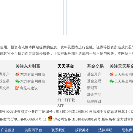
使用。投资者依据本网站提供的信息、资料及图表进行金融、证券等投资所造成的盈
或其它不可抗力而导致暂停服务，于暂停服务期间造成的一切不便与损失，本网站不
关注东方财富
天天基金
基金交易
关注天天基
券开户
基金开户
东方财富网微博
天天基金网
线交易
基金交易
东方财富网微信
天天基金网
券交易
活期宝
意见与建议
基金产品
扫一扫下载
稳健理财
APP
 经营证券期货业务许可证编号：913101046312860336 违法和不良信息举报:021-612
案号:沪ICP备05006054号-11
沪公网安备 31010402000120号
版权所有:东方财富
广告服务
供应商平台
联系我们
诚聘英才
法律声明
隐私保