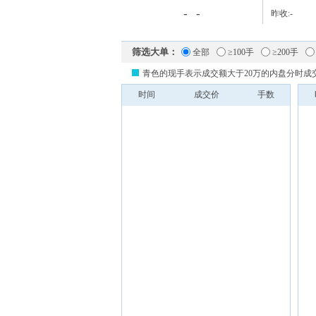
-
-
昨收:
-
筛选大单：
全部
≥100手
≥200手
青色的现手表示成交额大于20万的内盘分时成
时间
成交价
手数