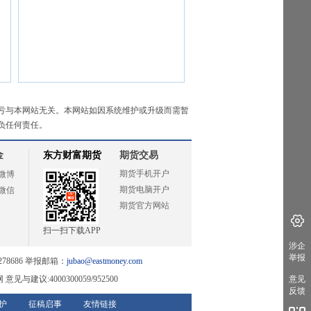
亏与本网站无关。本网站如因系统维护或升级而需暂
负任何责任。
金
东方财富期货
期货交易
期货手机开户
微博
期货电脑开户
微信
期货官方网站
扫一扫下载APP
涉企
举报
78686 举报邮箱：
jubao@eastmoney.com
网
意见与建议:4000300059/952500
意见
反馈
护
征稿启事
友情链接