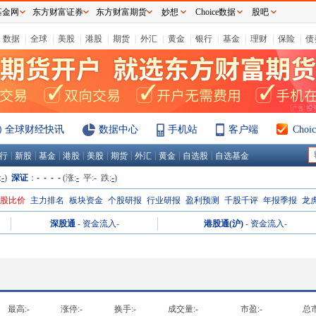
基金网
东方财富证券
东方财富期货
妙想
Choice数据
股吧
数据
|
全球
|
美股
|
港股
|
期货
|
外汇
|
黄金
|
银行
|
基金
|
理财
|
保险
|
债
全球财经快讯
数据中心
手机站
客户端
Cho
|
|
|
|
|
|
|
|
|
行
新股
基金
港股
美股
期货
外汇
黄金
自选股
自选基金
:
-
)
深证
：
- - - -
(涨:
-
平:
-
跌:
-
)
H股比价
主力排名
板块资金
个股研报
行业研报
盈利预测
千股千评
年报季报
龙
深股通
-
资金流入
-
港股通(沪)
-
资金流入
-
最高:
-
涨停:
-
换手:
-
成交量:
-
市盈:
-
总市