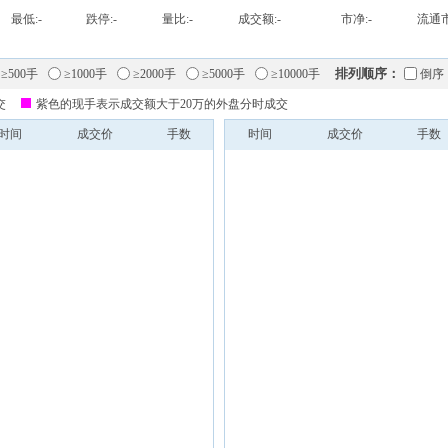
最低:
-
跌停:
-
量比:
-
成交额:
-
市净:
-
流通市
排列顺序：
≥500手
≥1000手
≥2000手
≥5000手
≥10000手
倒序
交
紫色的现手表示成交额大于20万的外盘分时成交
时间
成交价
手数
时间
成交价
手数