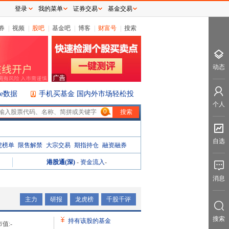
登录
我的菜单
证券交易
基金交易
券
|
视频
|
股吧
|
基金吧
|
博客
|
财富号
|
搜索
动态
ice数据
手机买基金 国内外市场轻松投
个人
0
自选
虎榜单
限售解禁
大宗交易
期指持仓
融资融券
港股通(深)
-
资金流入
-
消息
主力
研报
龙虎榜
千股千评
搜索
持有该股的基金
值:
-