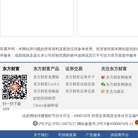
郑重声明：本网站所刊载的所有资料及图表仅供参考使用。投资者依据本网站提供的
停服务，或因线路及超出本公司控制范围的硬件故障或其它不可抗力而导致暂停服务
东方财富
东方财富产品
证券交易
关注东方财富
东方财富免费版
东方财富证券开户
东方财富网微博
东方财富Level-2
东方财富在线交易
东方财富网微信
东方财富策略版
东方财富证券交易
意见与建议
妙想投研助理
扫一扫下载
Choice金融终端
APP
信息网络传播视听节目许可证：0908328号 经营证券期货业务许可证编号：91310
沪ICP证:沪B2-20070217
网站备案号:沪ICP备05006054号-11
关于我们
可持续发展
广告服务
供应商平台