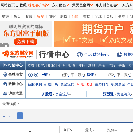
网站首页
加收藏
移动客户端
东方财富
天天基金网
东方财富证券
东方财
财经
|
焦点
|
股票
|
新股
|
期指
|
期权
|
行情
|
数据
|
全球
|
美股
|
港股
|
期
全球财经快讯
数据
行情中心
|
|
|
|
|
|
|
|
|
|
指数
期指
期权
个股
板块
排行
新股
基金
港股
美股
期
全球股市
上证
：
- - - -
(涨:
-
平:
-
跌:
-
)
深证
：
- - - -
(涨:
-
平:
-
跌:
-
)
数据中心
新股申购
新股日历
资金流向
AH股比价
主力排名
板块资金
个
沪深港通
沪股通
-
资金流入
-
深股通
-
资金流入
-
最近访问：
-
-
-
-
-
今开:
-
最高:
-
涨停:
-
换