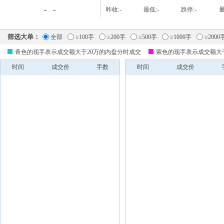
-
-
昨收:
-
最低:
-
跌停:
-
量
筛选大单：
全部
≥100手
≥200手
≥500手
≥1000手
≥2000
青色的现手表示成交额大于20万的内盘分时成交
紫色的现手表示成交额大
时间
成交价
手数
时间
成交价