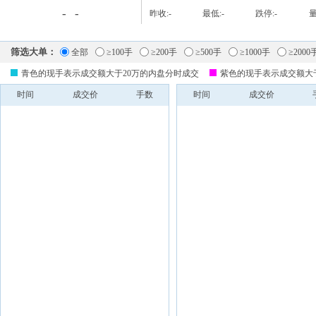
-
-
昨收:
-
最低:
-
跌停:
-
量
筛选大单：
全部
≥100手
≥200手
≥500手
≥1000手
≥2000
青色的现手表示成交额大于20万的内盘分时成交
紫色的现手表示成交额大
时间
成交价
手数
时间
成交价