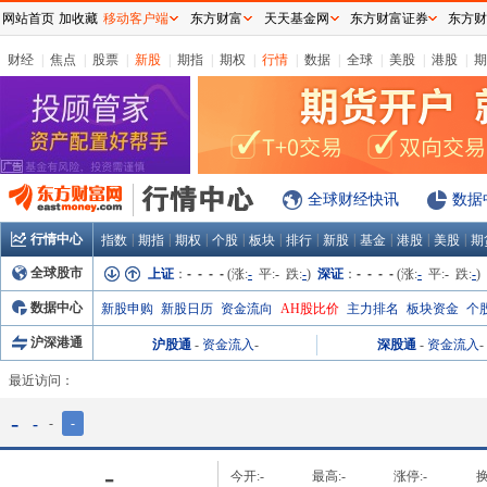
网站首页
加收藏
移动客户端
东方财富
天天基金网
东方财富证券
东方财
财经
|
焦点
|
股票
|
新股
|
期指
|
期权
|
行情
|
数据
|
全球
|
美股
|
港股
|
期
全球财经快讯
数据
行情中心
|
|
|
|
|
|
|
|
|
|
指数
期指
期权
个股
板块
排行
新股
基金
港股
美股
期
全球股市
上证
：
- - - -
(涨:
-
平:
-
跌:
-
)
深证
：
- - - -
(涨:
-
平:
-
跌:
-
)
数据中心
新股申购
新股日历
资金流向
AH股比价
主力排名
板块资金
个
沪深港通
沪股通
-
资金流入
-
深股通
-
资金流入
-
最近访问：
-
-
-
-
-
今开:
-
最高:
-
涨停:
-
换