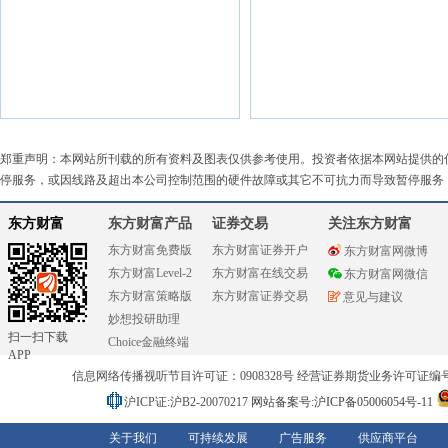
郑重声明：本网站所刊载的所有资料及图表仅供参考使用。投资者依据本网站提供的
停服务，或因线路及超出本公司控制范围的硬件故障或其它不可抗力而导致暂停服务
东方财富
东方财富产品
证券交易
关注东方财富
东方财富免费版
东方财富证券开户
东方财富网微博
东方财富Level-2
东方财富在线交易
东方财富网微信
东方财富策略版
东方财富证券交易
意见与建议
妙想投研助理
扫一扫下载
Choice金融终端
APP
信息网络传播视听节目许可证：0908328号 经营证券期货业务许可证编号：91310
沪ICP证:沪B2-20070217
网站备案号:沪ICP备05006054号-11
关于我们
可持续发展
广告服务
供应商平台