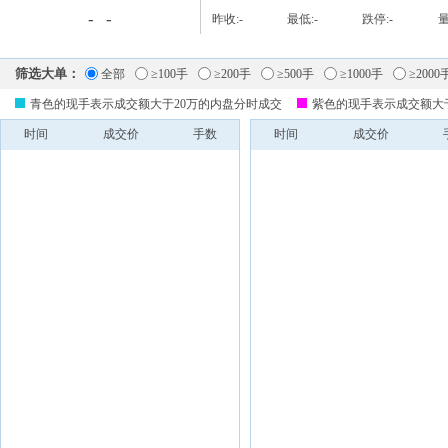
-
-
昨收:
-
最低:
-
跌停:
-
量
筛选大单：
全部
≥100手
≥200手
≥500手
≥1000手
≥2000
青色的现手表示成交额大于20万的内盘分时成交
紫色的现手表示成交额大
时间
成交价
手数
时间
成交价