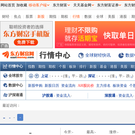
网站首页
加收藏
移动客户端
东方财富
天天基金网
东方财富证券
东方财
财经
|
焦点
|
股票
|
新股
|
期指
|
期权
|
行情
|
数据
|
全球
|
美股
|
港股
|
期
全球财经快讯
数据
行情中心
|
|
|
|
|
|
|
|
|
|
指数
期指
期权
个股
板块
排行
新股
基金
港股
美股
期
全球股市
上证
：
- - - -
(涨:
-
平:
-
跌:
-
)
深证
：
- - - -
(涨:
-
平:
-
跌:
-
)
数据中心
新股申购
新股日历
资金流向
AH股比价
主力排名
板块资金
个
沪深港通
沪股通
-
资金流入
-
深股通
-
资金流入
-
最近访问：
-
-
-
-
-
今开:
-
最高:
-
涨停:
-
换