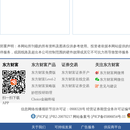
郑重声明：本网站所刊载的所有资料及图表仅供参考使用。投资者依据本网站提供的
停服务，或因线路及超出本公司控制范围的硬件故障或其它不可抗力而导致暂停服务
东方财富
东方财富产品
证券交易
关注东方财富
东方财富免费版
东方财富证券开户
东方财富网微博
东方财富Level-2
东方财富在线交易
东方财富网微信
东方财富策略版
东方财富证券交易
意见与建议
妙想投研助理
扫一扫下载
Choice金融终端
APP
信息网络传播视听节目许可证：0908328号 经营证券期货业务许可证编号：91310
沪ICP证:沪B2-20070217
网站备案号:沪ICP备05006054号-11
关于我们
可持续发展
广告服务
供应商平台