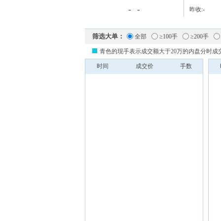
-
-
昨收:
-
筛选大单：
全部
≥100手
≥200手
青色的现手表示成交额大于20万的内盘分时成
时间
成交价
手数