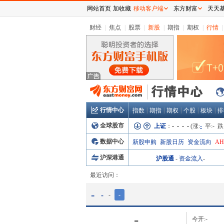
网站首页
加收藏
移动客户端
东方财富
天天
财经
|
焦点
|
股票
|
新股
|
期指
|
期权
|
行情
|
行情中心
|
|
|
|
|
指数
期指
期权
个股
板块
排
全球股市
上证
：
- - - -
(涨:
-
平:
-
跌
数据中心
新股申购
新股日历
资金流向
A
沪深港通
沪股通
-
资金流入
-
最近访问：
-
-
-
-
-
今开:
-