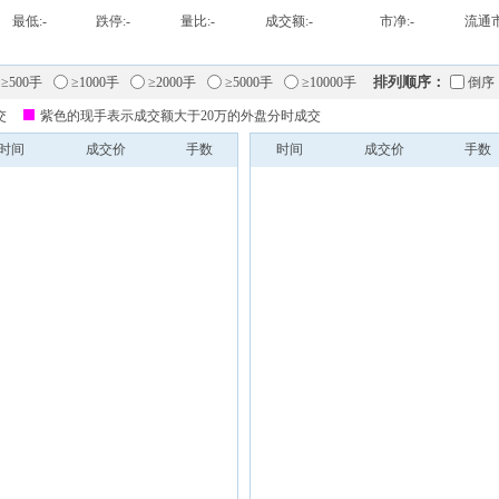
最低:
-
跌停:
-
量比:
-
成交额:
-
市净:
-
流通市
排列顺序：
≥500手
≥1000手
≥2000手
≥5000手
≥10000手
倒序
交
紫色的现手表示成交额大于20万的外盘分时成交
时间
成交价
手数
时间
成交价
手数