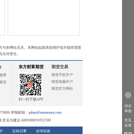
亏与本网站无关。本网站如因系统维护或升级而需暂
负任何责任。
金
东方财富期货
期货交易
期货手机开户
微博
期货电脑开户
微信
期货官方网站
扫一扫下载APP
涉企
举报
78686 举报邮箱：
jubao@eastmoney.com
网
意见与建议:4000300059/952500
意见
反馈
护
征稿启事
友情链接