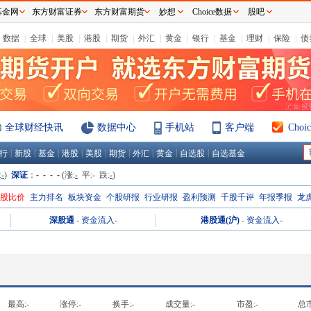
基金网
东方财富证券
东方财富期货
妙想
Choice数据
股吧
数据
|
全球
|
美股
|
港股
|
期货
|
外汇
|
黄金
|
银行
|
基金
|
理财
|
保险
|
债
全球财经快讯
数据中心
手机站
客户端
Cho
|
|
|
|
|
|
|
|
|
行
新股
基金
港股
美股
期货
外汇
黄金
自选股
自选基金
:
-
)
深证
：
- - - -
(涨:
-
平:
-
跌:
-
)
H股比价
主力排名
板块资金
个股研报
行业研报
盈利预测
千股千评
年报季报
龙
深股通
-
资金流入
-
港股通(沪)
-
资金流入
-
最高:
-
涨停:
-
换手:
-
成交量:
-
市盈:
-
总市