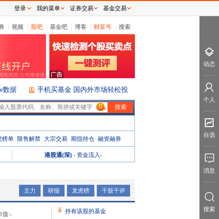
登录
我的菜单
证券交易
基金交易
券
|
视频
|
股吧
|
基金吧
|
博客
|
财富号
|
搜索
动态
ice数据
手机买基金 国内外市场轻松投
个人
0
自选
虎榜单
限售解禁
大宗交易
期指持仓
融资融券
港股通(深)
-
资金流入
-
消息
主力
研报
龙虎榜
千股千评
搜索
持有该股的基金
值:
-