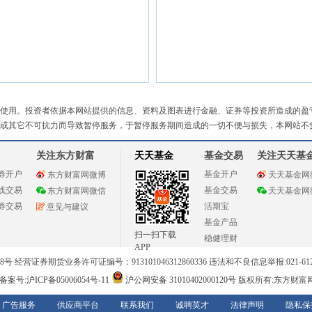
使用。投资者依据本网站提供的信息、资料及图表进行金融、证券等投资所造成的盈
或其它不可抗力而导致暂停服务，于暂停服务期间造成的一切不便与损失，本网站不
关注东方财富
天天基金
基金交易
关注天天基
券开户
基金开户
东方财富网微博
天天基金网
线交易
基金交易
东方财富网微信
天天基金网
券交易
活期宝
意见与建议
基金产品
扫一扫下载
稳健理财
APP
 经营证券期货业务许可证编号：913101046312860336 违法和不良信息举报:021-612
案号:沪ICP备05006054号-11
沪公网安备 31010402000120号
版权所有:东方财富
广告服务
供应商平台
联系我们
诚聘英才
法律声明
隐私保