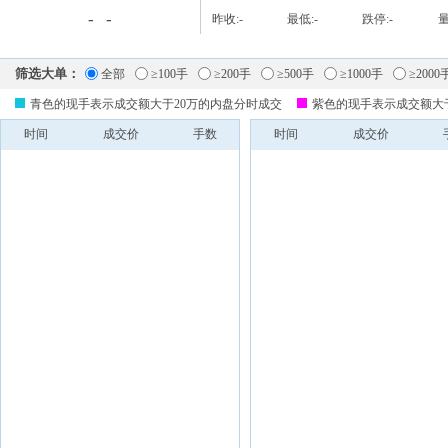
-
-
昨收:
-
最低:
-
跌停:
-
量
筛选大单：
全部
≥100手
≥200手
≥500手
≥1000手
≥2000
青色的现手表示成交额大于20万的内盘分时成交
紫色的现手表示成交额大
时间
成交价
手数
时间
成交价