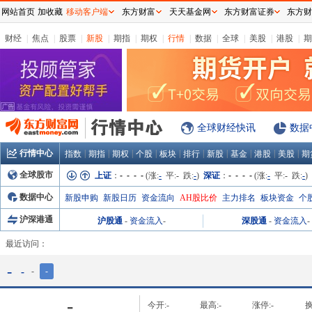
网站首页
加收藏
移动客户端
东方财富
天天基金网
东方财富证券
东方财
财经
|
焦点
|
股票
|
新股
|
期指
|
期权
|
行情
|
数据
|
全球
|
美股
|
港股
|
期
全球财经快讯
数据
行情中心
|
|
|
|
|
|
|
|
|
|
指数
期指
期权
个股
板块
排行
新股
基金
港股
美股
期
全球股市
上证
：
- - - -
(涨:
-
平:
-
跌:
-
)
深证
：
- - - -
(涨:
-
平:
-
跌:
-
)
数据中心
新股申购
新股日历
资金流向
AH股比价
主力排名
板块资金
个
沪深港通
沪股通
-
资金流入
-
深股通
-
资金流入
-
最近访问：
-
-
-
-
-
今开:
-
最高:
-
涨停:
-
换