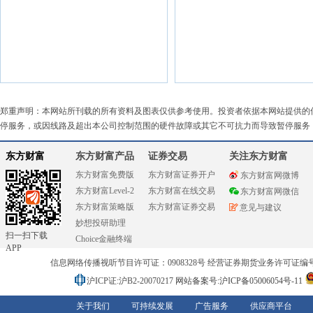
郑重声明：本网站所刊载的所有资料及图表仅供参考使用。投资者依据本网站提供的
停服务，或因线路及超出本公司控制范围的硬件故障或其它不可抗力而导致暂停服务
东方财富
东方财富产品
证券交易
关注东方财富
东方财富免费版
东方财富证券开户
东方财富网微博
东方财富Level-2
东方财富在线交易
东方财富网微信
东方财富策略版
东方财富证券交易
意见与建议
妙想投研助理
扫一扫下载
Choice金融终端
APP
信息网络传播视听节目许可证：0908328号 经营证券期货业务许可证编号：91310
沪ICP证:沪B2-20070217
网站备案号:沪ICP备05006054号-11
关于我们
可持续发展
广告服务
供应商平台