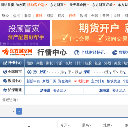
网站首页
加收藏
移动客户端
东方财富
天天基金网
东方财富证券
东方财
财经
|
焦点
|
股票
|
新股
|
期指
|
期权
|
行情
|
数据
|
全球
|
美股
|
港股
|
期
全球财经快讯
数据
行情中心
|
|
|
|
|
|
|
|
|
|
指数
期指
期权
个股
板块
排行
新股
基金
港股
美股
期
全球股市
上证
：
- - - -
(涨:
-
平:
-
跌:
-
)
深证
：
- - - -
(涨:
-
平:
-
跌:
-
)
数据中心
新股申购
新股日历
资金流向
AH股比价
主力排名
板块资金
个
沪深港通
沪股通
-
资金流入
-
深股通
-
资金流入
-
最近访问：
-
-
-
-
-
今开:
-
最高:
-
涨停:
-
换