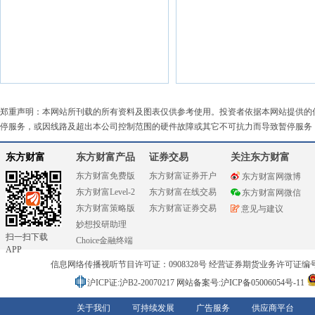
郑重声明：本网站所刊载的所有资料及图表仅供参考使用。投资者依据本网站提供的
停服务，或因线路及超出本公司控制范围的硬件故障或其它不可抗力而导致暂停服务
东方财富
东方财富产品
证券交易
关注东方财富
东方财富免费版
东方财富证券开户
东方财富网微博
东方财富Level-2
东方财富在线交易
东方财富网微信
东方财富策略版
东方财富证券交易
意见与建议
妙想投研助理
扫一扫下载
Choice金融终端
APP
信息网络传播视听节目许可证：0908328号 经营证券期货业务许可证编号：91310
沪ICP证:沪B2-20070217
网站备案号:沪ICP备05006054号-11
关于我们
可持续发展
广告服务
供应商平台