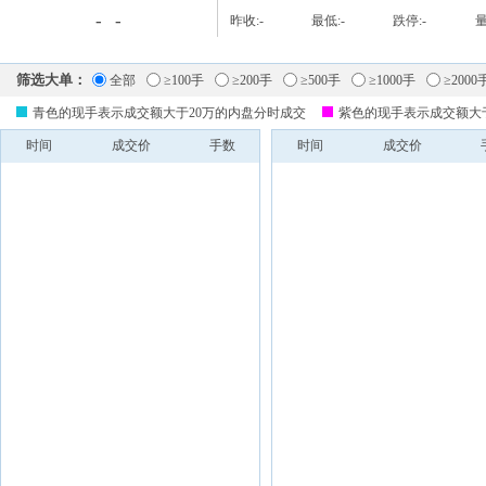
-
-
昨收:
-
最低:
-
跌停:
-
量
筛选大单：
全部
≥100手
≥200手
≥500手
≥1000手
≥2000
青色的现手表示成交额大于20万的内盘分时成交
紫色的现手表示成交额大
时间
成交价
手数
时间
成交价