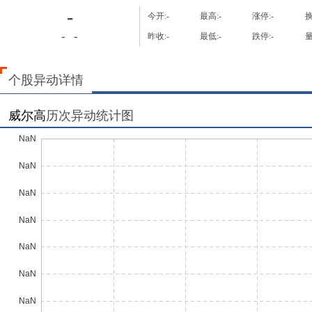
-
今开:
-
最高:
-
涨停:
-
换
-
-
昨收:
-
最低:
-
跌停:
-
量
个股异动详情
威尔高
历次异动统计图