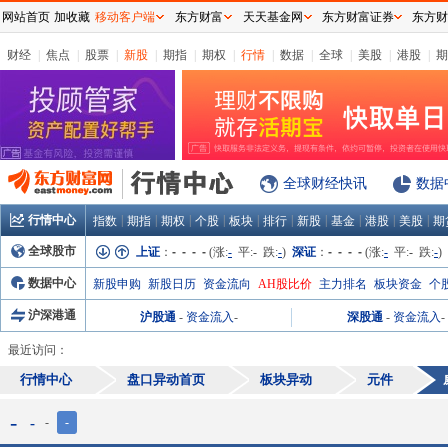
网站首页
加收藏
移动客户端
东方财富
天天基金网
东方财富证券
东方财
财经
|
焦点
|
股票
|
新股
|
期指
|
期权
|
行情
|
数据
|
全球
|
美股
|
港股
|
期
全球财经快讯
数据
行情中心
|
|
|
|
|
|
|
|
|
|
指数
期指
期权
个股
板块
排行
新股
基金
港股
美股
期
全球股市
上证
：
- - - -
(涨:
-
平:
-
跌:
-
)
深证
：
- - - -
(涨:
-
平:
-
跌:
-
)
数据中心
新股申购
新股日历
资金流向
AH股比价
主力排名
板块资金
个
沪深港通
沪股通
-
资金流入
-
深股通
-
资金流入
-
最近访问：
行情中心
盘口异动首页
板块异动
元件
-
-
-
-