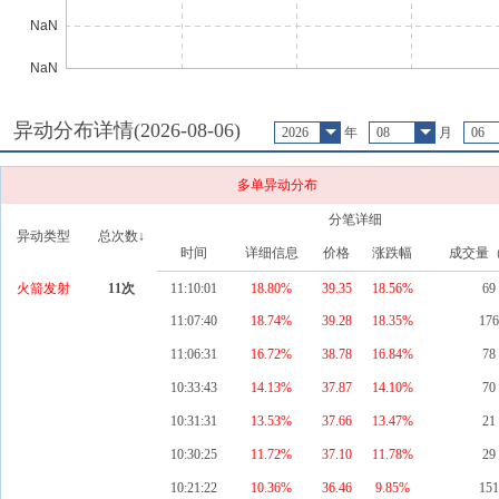
异动分布详情(
2026-08-06
)
2026
年
08
月
06
多单异动分布
分笔详细
异动类型
总次数↓
时间
详细信息
价格
涨跌幅
成交量
火箭发射
11
次
11:10:01
18.80%
39.35
18.56
%
69
11:07:40
18.74%
39.28
18.35
%
176
11:06:31
16.72%
38.78
16.84
%
78
10:33:43
14.13%
37.87
14.10
%
70
10:31:31
13.53%
37.66
13.47
%
21
10:30:25
11.72%
37.10
11.78
%
29
10:21:22
10.36%
36.46
9.85
%
151