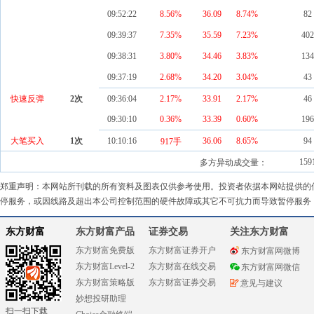
09:52:22
8.56%
36.09
8.74
%
82
09:39:37
7.35%
35.59
7.23
%
402
09:38:31
3.80%
34.46
3.83
%
134
09:37:19
2.68%
34.20
3.04
%
43
快速反弹
2
次
09:36:04
2.17%
33.91
2.17
%
46
09:30:10
0.36%
33.39
0.60
%
196
大笔买入
1
次
10:10:16
36.06
8.65
%
94
917手
159
多方异动成交量：
郑重声明：本网站所刊载的所有资料及图表仅供参考使用。投资者依据本网站提供的
停服务，或因线路及超出本公司控制范围的硬件故障或其它不可抗力而导致暂停服务
东方财富
东方财富产品
证券交易
关注东方财富
东方财富免费版
东方财富证券开户
东方财富网微博
东方财富Level-2
东方财富在线交易
东方财富网微信
东方财富策略版
东方财富证券交易
意见与建议
妙想投研助理
扫一扫下载