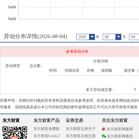
异动分布详情(
2026-08-04
)
2026
年
08
月
04
多单异动分布
分笔详细
异动类型
总次数↓
时间
详细信息
价格
涨跌幅
成交量（
0
多方异动成交量：
郑重声明：本网站所刊载的所有资料及图表仅供参考使用。投资者依据本网站提供的
停服务，或因线路及超出本公司控制范围的硬件故障或其它不可抗力而导致暂停服务
东方财富
东方财富产品
证券交易
关注东方财富
东方财富免费版
东方财富证券开户
东方财富网微博
东方财富Level-2
东方财富在线交易
东方财富网微信