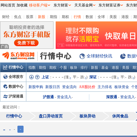
网站首页
加收藏
移动客户端
东方财富
天天基金网
东方财富证券
东方财
财经
|
焦点
|
股票
|
新股
|
期指
|
期权
|
行情
|
数据
|
全球
|
美股
|
港股
|
期
全球财经快讯
数据
行情中心
|
|
|
|
|
|
|
|
|
|
指数
期指
期权
个股
板块
排行
新股
基金
港股
美股
期
全球股市
上证
：
- - - -
(涨:
-
平:
-
跌:
-
)
深证
：
- - - -
(涨:
-
平:
-
跌:
-
)
数据中心
新股申购
新股日历
资金流向
AH股比价
主力排名
板块资金
个
沪深港通
沪股通
-
资金流入
-
深股通
-
资金流入
-
最近访问：
行情中心
盘口异动首页
板块异动
休闲食品
-
-
-
-