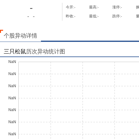
-
今开:
-
最高:
-
涨停:
-
换
-
-
昨收:
-
最低:
-
跌停:
-
量
个股异动详情
三只松鼠
历次异动统计图