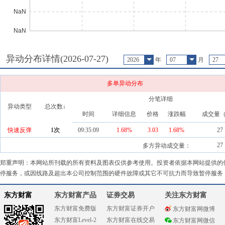
异动分布详情(
2026-07-27
)
2026
年
07
月
27
多单异动分布
分笔详细
异动类型
总次数↓
时间
详细信息
价格
涨跌幅
成交量
快速反弹
1
次
09:35:09
1.68%
3.03
1.68
%
27
27
多方异动成交量：
郑重声明：本网站所刊载的所有资料及图表仅供参考使用。投资者依据本网站提供的
停服务，或因线路及超出本公司控制范围的硬件故障或其它不可抗力而导致暂停服务
东方财富
东方财富产品
证券交易
关注东方财富
东方财富免费版
东方财富证券开户
东方财富网微博
东方财富Level-2
东方财富在线交易
东方财富网微信