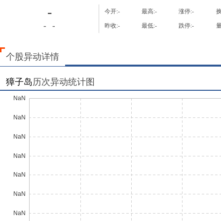
-
今开:
-
最高:
-
涨停:
-
换
-
-
昨收:
-
最低:
-
跌停:
-
量
个股异动详情
獐子岛
历次异动统计图