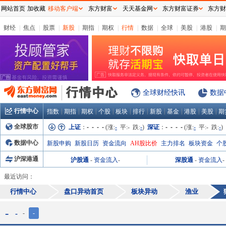
网站首页
加收藏
移动客户端
东方财富
天天基金网
东方财富证券
东方财
财经
|
焦点
|
股票
|
新股
|
期指
|
期权
|
行情
|
数据
|
全球
|
美股
|
港股
|
期
全球财经快讯
数据
行情中心
|
|
|
|
|
|
|
|
|
|
指数
期指
期权
个股
板块
排行
新股
基金
港股
美股
期
全球股市
上证
：
- - - -
(涨:
-
平:
-
跌:
-
)
深证
：
- - - -
(涨:
-
平:
-
跌:
-
)
数据中心
新股申购
新股日历
资金流向
AH股比价
主力排名
板块资金
个
沪深港通
沪股通
-
资金流入
-
深股通
-
资金流入
-
最近访问：
行情中心
盘口异动首页
板块异动
渔业
-
-
-
-