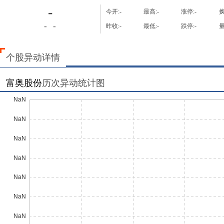
-
今开:
-
最高:
-
涨停:
-
换
-
-
昨收:
-
最低:
-
跌停:
-
量
个股异动详情
富奥股份
历次异动统计图