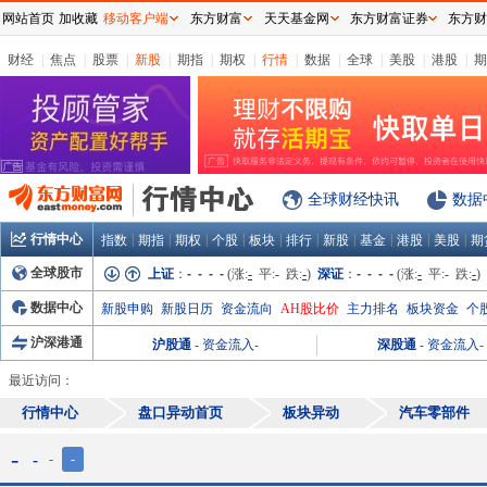
网站首页
加收藏
移动客户端
东方财富
天天基金网
东方财富证券
东方财
财经
|
焦点
|
股票
|
新股
|
期指
|
期权
|
行情
|
数据
|
全球
|
美股
|
港股
|
期
全球财经快讯
数据
行情中心
|
|
|
|
|
|
|
|
|
|
指数
期指
期权
个股
板块
排行
新股
基金
港股
美股
期
全球股市
上证
：
- - - -
(涨:
-
平:
-
跌:
-
)
深证
：
- - - -
(涨:
-
平:
-
跌:
-
)
数据中心
新股申购
新股日历
资金流向
AH股比价
主力排名
板块资金
个
沪深港通
沪股通
-
资金流入
-
深股通
-
资金流入
-
最近访问：
行情中心
盘口异动首页
板块异动
汽车零部件
-
-
-
-