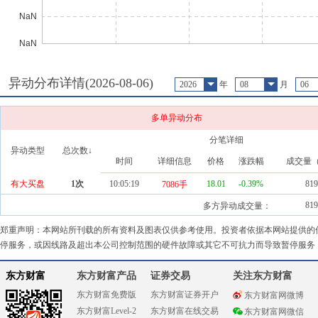
异动分布详情(
2026-08-06
)
2026
年
08
月
06
多单异动分布
分笔详细
异动类型
总次数↓
时间
详细信息
价格
涨跌幅
成交量
有大买盘
1
次
10:05:19
18.01
-0.39
%
819
7086手
819
多方异动成交量：
郑重声明：本网站所刊载的所有资料及图表仅供参考使用。投资者依据本网站提供的
停服务，或因线路及超出本公司控制范围的硬件故障或其它不可抗力而导致暂停服务
东方财富
东方财富产品
证券交易
关注东方财富
东方财富免费版
东方财富证券开户
东方财富网微博
东方财富Level-2
东方财富在线交易
东方财富网微信