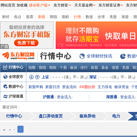
网站首页
加收藏
移动客户端
东方财富
天天基金网
东方财富证券
东方财
财经
|
焦点
|
股票
|
新股
|
期指
|
期权
|
行情
|
数据
|
全球
|
美股
|
港股
|
期
全球财经快讯
数据
行情中心
|
|
|
|
|
|
|
|
|
|
指数
期指
期权
个股
板块
排行
新股
基金
港股
美股
期
全球股市
上证
：
- - - -
(涨:
-
平:
-
跌:
-
)
深证
：
- - - -
(涨:
-
平:
-
跌:
-
)
数据中心
新股申购
新股日历
资金流向
AH股比价
主力排名
板块资金
个
沪深港通
沪股通
-
资金流入
-
深股通
-
资金流入
-
最近访问：
行情中心
盘口异动首页
板块异动
电力
-
-
-
-