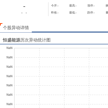
-
今开:
-
最高:
-
涨停:
-
换
-
-
昨收:
-
最低:
-
跌停:
-
量
个股异动详情
恒盛能源
历次异动统计图