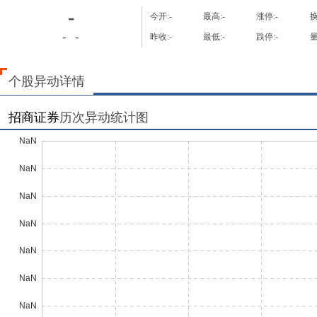
-
今开:
-
最高:
-
涨停:
-
换
-
-
昨收:
-
最低:
-
跌停:
-
量
个股异动详情
招商证券
历次异动统计图