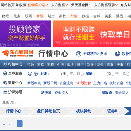
网站首页
加收藏
移动客户端
东方财富
天天基金网
东方财富证券
东方财
财经
|
焦点
|
股票
|
新股
|
期指
|
期权
|
行情
|
数据
|
全球
|
美股
|
港股
|
期
全球财经快讯
数据
行情中心
|
|
|
|
|
|
|
|
|
|
指数
期指
期权
个股
板块
排行
新股
基金
港股
美股
期
全球股市
上证
：
- - - -
(涨:
-
平:
-
跌:
-
)
深证
：
- - - -
(涨:
-
平:
-
跌:
-
)
数据中心
新股申购
新股日历
资金流向
AH股比价
主力排名
板块资金
个
沪深港通
沪股通
-
资金流入
-
深股通
-
资金流入
-
最近访问：
行情中心
盘口异动首页
板块异动
证券Ⅱ
-
-
-
-