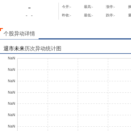
-
今开:
-
最高:
-
涨停:
-
换
-
-
昨收:
-
最低:
-
跌停:
-
量
个股异动详情
退市未来
历次异动统计图