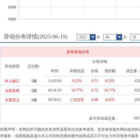
异动分布详情(
2023-06-19
)
2023
年
06
月
19
多单异动分布
分笔详细
异动类型
总次数↓
时间
详细信息
价格
涨跌幅
成交量
向上缺口
1
次
14:45:04
9.23%
0.71
9.23
%
420
09:36:19
10.77%
0.72
10.77
%
952
火箭发射
1
次
09:30:01
0.68
4.62
%
295
大笔买入
1
次
1.56万手
166
多方异动成交量：
郑重声明：本网站所刊载的所有资料及图表仅供参考使用。投资者依据本网站提供的
停服务，或因线路及超出本公司控制范围的硬件故障或其它不可抗力而导致暂停服务