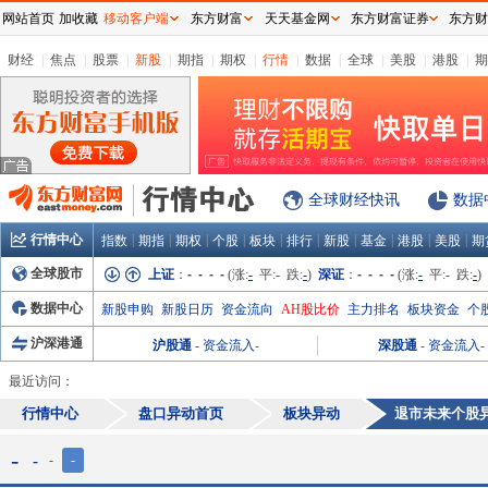
网站首页
加收藏
移动客户端
东方财富
天天基金网
东方财富证券
东方财
财经
|
焦点
|
股票
|
新股
|
期指
|
期权
|
行情
|
数据
|
全球
|
美股
|
港股
|
期
全球财经快讯
数据
行情中心
|
|
|
|
|
|
|
|
|
|
指数
期指
期权
个股
板块
排行
新股
基金
港股
美股
期
全球股市
上证
：
- - - -
(涨:
-
平:
-
跌:
-
)
深证
：
- - - -
(涨:
-
平:
-
跌:
-
)
数据中心
新股申购
新股日历
资金流向
AH股比价
主力排名
板块资金
个
沪深港通
沪股通
-
资金流入
-
深股通
-
资金流入
-
最近访问：
行情中心
盘口异动首页
板块异动
退市未来
个股
-
-
-
-