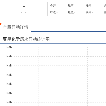
-
今开:
-
最高:
-
涨停:
-
换
-
-
昨收:
-
最低:
-
跌停:
-
量
个股异动详情
亚星化学
历次异动统计图