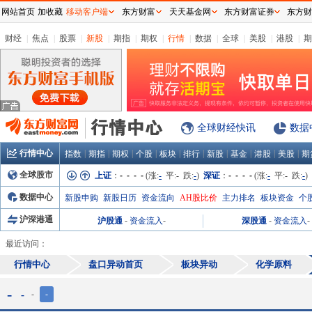
网站首页
加收藏
移动客户端
东方财富
天天基金网
东方财富证券
东方财
财经
|
焦点
|
股票
|
新股
|
期指
|
期权
|
行情
|
数据
|
全球
|
美股
|
港股
|
期
全球财经快讯
数据
行情中心
|
|
|
|
|
|
|
|
|
|
指数
期指
期权
个股
板块
排行
新股
基金
港股
美股
期
全球股市
上证
：
- - - -
(涨:
-
平:
-
跌:
-
)
深证
：
- - - -
(涨:
-
平:
-
跌:
-
)
数据中心
新股申购
新股日历
资金流向
AH股比价
主力排名
板块资金
个
沪深港通
沪股通
-
资金流入
-
深股通
-
资金流入
-
最近访问：
行情中心
盘口异动首页
板块异动
化学原料
-
-
-
-