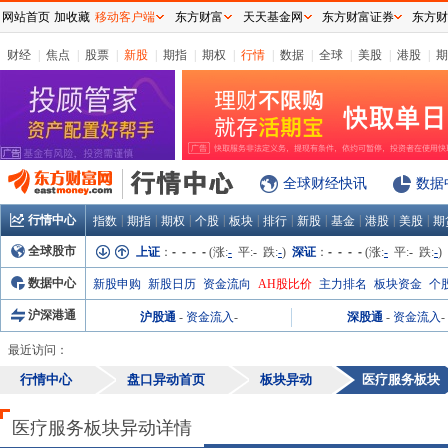
网站首页
加收藏
移动客户端
东方财富
天天基金网
东方财富证券
东方财
财经
|
焦点
|
股票
|
新股
|
期指
|
期权
|
行情
|
数据
|
全球
|
美股
|
港股
|
期
全球财经快讯
数据
行情中心
|
|
|
|
|
|
|
|
|
|
指数
期指
期权
个股
板块
排行
新股
基金
港股
美股
期
全球股市
上证
：
- - - -
(涨:
-
平:
-
跌:
-
)
深证
：
- - - -
(涨:
-
平:
-
跌:
-
)
数据中心
新股申购
新股日历
资金流向
AH股比价
主力排名
板块资金
个
沪深港通
沪股通
-
资金流入
-
深股通
-
资金流入
-
最近访问：
行情中心
盘口异动首页
板块异动
医疗服务
板块
医疗服务板块异动详情