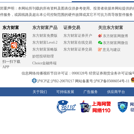
郑重声明：本网站所刊载的所有资料及图表仅供参考使用。投资者依据本网站提供的
停服务，或因线路及超出本公司控制范围的硬件故障或其它不可抗力而导致暂停服务
东方财富
东方财富产品
证券交易
关注东方财富
东方财富免费版
东方财富证券开户
东方财富网微博
东方财富Level-2
东方财富在线交易
东方财富网微信
东方财富策略版
东方财富证券交易
意见与建议
妙想投研助理
扫一扫下载
Choice金融终端
APP
信息网络传播视听节目许可证：0908328号 经营证券期货业务许可证编号：91310
沪ICP证:沪B2-20070217
网站备案号:沪ICP备05006054号-11
关于我们
可持续发展
广告服务
供应商平台