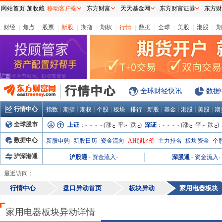
网站首页
加收藏
移动客户端
东方财富
天天基金网
东方财富证券
东方财
财经
|
焦点
|
股票
|
新股
|
期指
|
期权
|
行情
|
数据
|
全球
|
美股
|
港股
|
期
全球财经快讯
数据
行情中心
|
|
|
|
|
|
|
|
|
|
指数
期指
期权
个股
板块
排行
新股
基金
港股
美股
期
全球股市
上证
：
- - - -
(涨:
-
平:
-
跌:
-
)
深证
：
- - - -
(涨:
-
平:
-
跌:
-
)
数据中心
新股申购
新股日历
资金流向
AH股比价
主力排名
板块资金
个
沪深港通
沪股通
-
资金流入
-
深股通
-
资金流入
-
最近访问：
行情中心
盘口异动首页
板块异动
家用电器
板块
家用电器板块异动详情