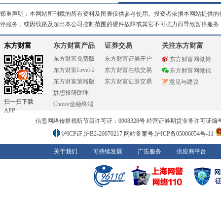
郑重声明：本网站所刊载的所有资料及图表仅供参考使用。投资者依据本网站提供的
停服务，或因线路及超出本公司控制范围的硬件故障或其它不可抗力而导致暂停服务
东方财富
东方财富产品
证券交易
关注东方财富
东方财富免费版
东方财富证券开户
东方财富网微博
东方财富Level-2
东方财富在线交易
东方财富网微信
东方财富策略版
东方财富证券交易
意见与建议
妙想投研助理
扫一扫下载
Choice金融终端
APP
信息网络传播视听节目许可证：0908328号 经营证券期货业务许可证编号：91310
沪ICP证:沪B2-20070217
网站备案号:沪ICP备05006054号-11
关于我们
可持续发展
广告服务
供应商平台