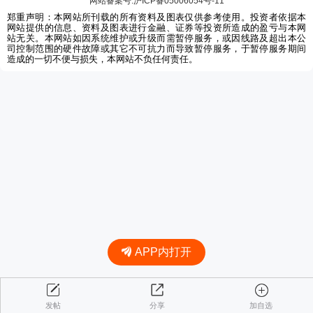
网站备案号:沪ICP备05006054号-11
郑重声明：本网站所刊载的所有资料及图表仅供参考使用。投资者依据本
网站提供的信息、资料及图表进行金融、证券等投资所造成的盈亏与本网
站无关。本网站如因系统维护或升级而需暂停服务，或因线路及超出本公
司控制范围的硬件故障或其它不可抗力而导致暂停服务，于暂停服务期间
造成的一切不便与损失，本网站不负任何责任。
APP内打开
发帖
分享
加自选