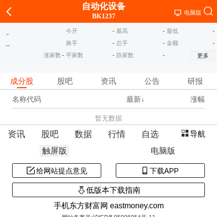
自动化设备
电脑版
BK1237
今开
-
最高
-
最低
-
-
换手
-
总手
-
金额
-
-
-
涨家数
-
平家数
-
跌家数
-
更多
成分股
股吧
资讯
公告
研报
名称代码
最新
↓
涨幅
暂无数据
资讯
股吧
数据
行情
自选
导航
触屏版
电脑版
给网站提点意见
下载APP
低版本下载指南
手机东方财富网 eastmoney.com