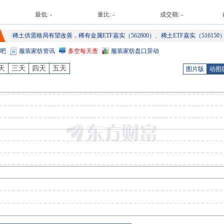
最低:
-
量比:
-
成交额:
-
·
稀土供需格局有望改善，稀有金属ETF嘉实（562800）、稀土ETF嘉实（516150
数早盘一度涨超2%
吧
服装家纺
资讯
多空每天查
服装家纺
盘口异动
天
三天
四天
五天
图片版
动图