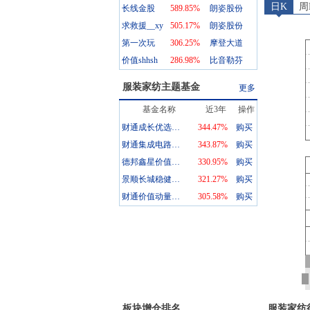
日K
周
长线金股
589.85
%
朗姿股份
求救援__xy
505.17
%
朗姿股份
第一次玩
306.25
%
摩登大道
价值shhsh
286.98
%
比音勒芬
服装家纺
主题基金
更多
基金名称
近3年
操作
财通成长优选混合A
344.47%
购买
财通集成电路产业股票A
343.87%
购买
德邦鑫星价值灵活配置混合A
330.95%
购买
景顺长城稳健回报混合A
321.27%
购买
财通价值动量混合A
305.58%
购买
板块增仓排名
服装家纺