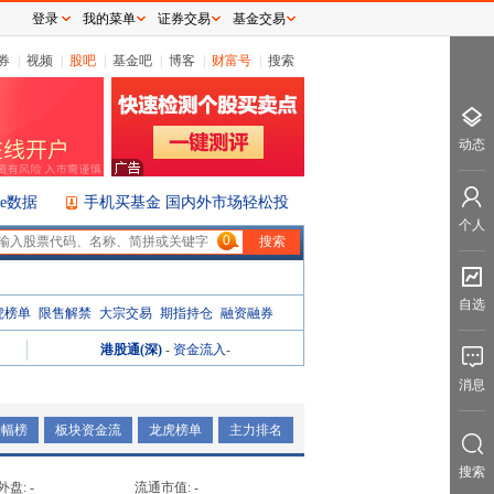
登录
我的菜单
证券交易
基金交易
券
|
视频
|
股吧
|
基金吧
|
博客
|
财富号
|
搜索
动态
ice数据
手机买基金 国内外市场轻松投
个人
0
自选
虎榜单
限售解禁
大宗交易
期指持仓
融资融券
港股通(深)
-
资金流入
-
消息
涨幅榜
板块资金流
龙虎榜单
主力排名
搜索
外盘:
-
流通市值:
-