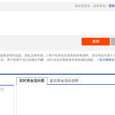
请在登录后，发表评论！
登录
发布
息或者误导性信息，扰乱证券市场；2.用户在本社区发表的所有资料、言论等仅代表个
建议。用户应基于自己的独立判断，自行决定证券投资并承担相应风险。
《东方财富社
实时资金流向图
盘后资金流向趋势