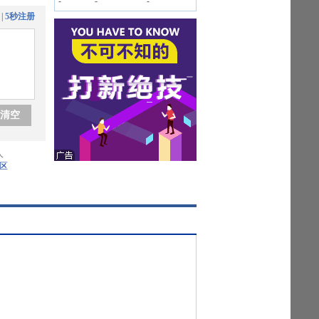
-
-
-
|
5秒注册
清空
人
区