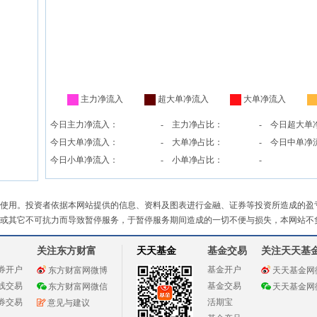
主力净流入
超大单净流入
大单净流入
今日主力净流入：
-
主力净占比：
-
今日超大单
今日大单净流入：
-
大单净占比：
-
今日中单净
今日小单净流入：
-
小单净占比：
-
使用。投资者依据本网站提供的信息、资料及图表进行金融、证券等投资所造成的盈
或其它不可抗力而导致暂停服务，于暂停服务期间造成的一切不便与损失，本网站不
关注东方财富
天天基金
基金交易
关注天天基
券开户
基金开户
东方财富网微博
天天基金网
线交易
基金交易
东方财富网微信
天天基金网
券交易
活期宝
意见与建议