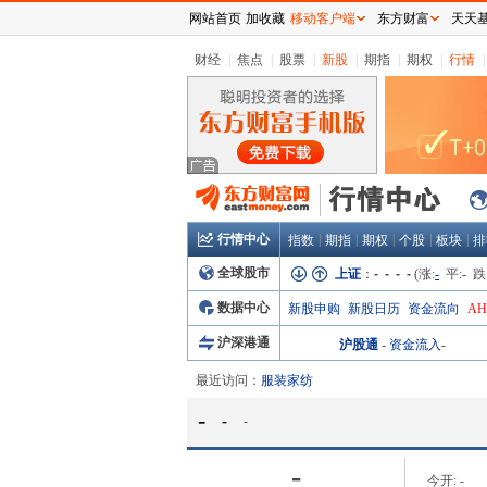
网站首页
加收藏
移动客户端
东方财富
天天
财经
|
焦点
|
股票
|
新股
|
期指
|
期权
|
行情
|
行情中心
|
|
|
|
|
指数
期指
期权
个股
板块
排
全球股市
上证
：
- - - -
(涨:
-
平:
-
跌
数据中心
新股申购
新股日历
资金流向
A
沪深港通
沪股通
-
资金流入
-
最近访问：
服装家纺
-
-
-
-
今开:
-