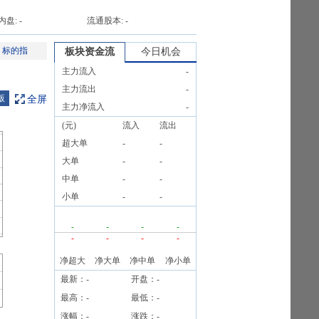
内盘:
-
流通股本:
-
）标的指
板块资金流
今日机会
主力流入
-
主力流出
-
版
全屏
主力净流入
-
(元)
流入
流出
超大单
-
-
大单
-
-
中单
-
-
小单
-
-
-
-
-
-
-
-
-
-
净超大
净大单
净中单
净小单
最新：
-
开盘：
-
最高：
-
最低：
-
涨幅：
-
涨跌：
-