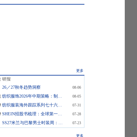
更多
级
研报
26／27秋冬趋势洞察
08-06
性
纺织服饰2026年中期策略：制造端关注龙头盈利及估值修复，品牌端精选经营韧性
08-05
持
纺织服装海外跟踪系列七十六：阿迪达斯品牌二季度收入增长14%，公司上调全年收入指引
07-31
持
SHEIN招股书梳理：全球第一大线上时尚平台，1P+3P模式双轮驱动增长
07-28
SS27米兰与巴黎男士时装周：驱动关键洞察 时装周领先者
07-23
更多