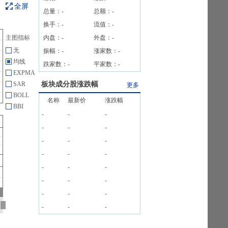
全屏
总量：
-
总额：
-
换手：
-
流值：
-
主图指标
内盘：
-
外盘：
-
无
振幅：
-
涨家数：
-
均线
跌家数：
-
平家数：
-
EXPMA
SAR
板块成分股涨跌幅
更多
BOLL
名称
最新价
涨跌幅
BBI
-
-
-
-
-
-
-
-
-
-
-
-
-
-
-
-
-
-
-
-
-
-
-
-