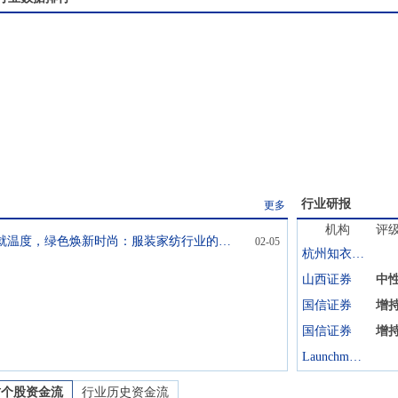
行业研报
更多
机构
评
ESG织就温度，绿色焕新时尚：服装家纺行业的可持续进阶之路
02-05
杭州知衣科技
山西证券
中
国信证券
增
国信证券
增
Launchmetrics
纺
个股资金流
行业历史资金流