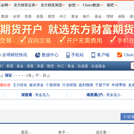
基金网
东方财富证券
东方财富期货
妙想
Choice数据
股吧
数据
|
全球
|
美股
|
港股
|
期货
|
外汇
|
黄金
|
银行
|
基金
|
理财
|
保险
|
债
全球财经快讯
数据中心
手机站
客户端
Cho
|
|
|
|
|
|
|
|
|
行
新股
基金
港股
美股
期货
外汇
黄金
自选股
自选基金
:
-
)
深证
：
- - - -
(涨:
-
平:
-
跌:
-
)
H股比价
主力排名
板块资金
个股研报
行业研报
盈利预测
千股千评
年报季报
龙
深股通
-
资金流入
-
港股通(沪)
-
资金流入
-
行业
最高:
-
换手:
-
成交量:
-