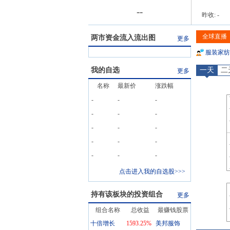
-
-
昨收:
-
全球直播
两市资金流入流出图
更多
服装家纺
我的自选
一天
二
更多
名称
最新价
涨跌幅
-
-
-
-
-
-
-
-
-
-
-
-
-
-
-
点击进入我的自选股>>>
持有该板块的投资组合
更多
组合名称
总收益
最赚钱股票
十倍增长
1593.25
%
美邦服饰