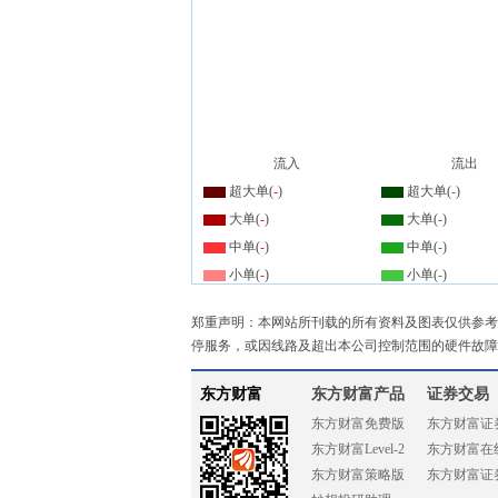
流入
流出
超大单(
-
)
超大单(
-
)
大单(
-
)
大单(
-
)
中单(
-
)
中单(
-
)
小单(
-
)
小单(
-
)
郑重声明：本网站所刊载的所有资料及图表仅供参考
停服务，或因线路及超出本公司控制范围的硬件故障
东方财富
东方财富产品
证券交易
东方财富免费版
东方财富证
东方财富Level-2
东方财富在
东方财富策略版
东方财富证