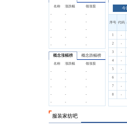
名称
涨跌幅
领涨股
今
-
-
-
-
-
-
序号
代码
-
-
-
1
-
-
-
-
2
-
-
-
-
3
-
概念涨幅榜
概念跌幅榜
4
-
名称
涨跌幅
领涨股
5
-
-
-
-
6
-
-
-
-
7
-
-
-
-
-
-
-
8
-
-
-
-
服装家纺吧